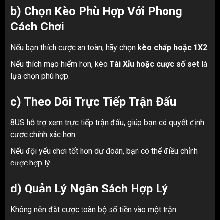
b) Chọn Kèo Phù Hợp Với Phong
Cách Chơi
Nếu bạn thích cược an toàn, hãy chọn
kèo chấp hoặc 1X2
.
Nếu thích mạo hiểm hơn, kèo
Tài Xỉu hoặc cược số set
là
lựa chọn phù hợp.
c) Theo Dõi Trực Tiếp Trận Đấu
8US hỗ trợ xem trực tiếp trận đấu, giúp bạn có quyết định
cược chính xác hơn.
Nếu đội yếu chơi tốt hơn dự đoán, bạn có thể điều chỉnh
cược hợp lý.
d) Quản Lý Ngân Sách Hợp Lý
Không nên đặt cược toàn bộ số tiền vào một trận.