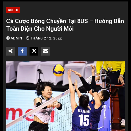
Giải Trí
Cá Cược Bóng Chuyền Tại 8US – Hướng Dẫn
Toàn Diện Cho Người Mới
ADMIN
THÁNG 2 12, 2022