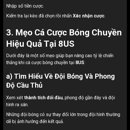
Nhập số tiền cược.
Kiểm tra lại kèo đã chọn rồi nhấn
Xác nhận cược
.
3. Mẹo Cá Cược Bóng Chuyền
Hiệu Quả Tại 8US
Dưới đây là một số mẹo giúp bạn nâng cao tỷ lệ chiến
thắng khi cá cược bóng chuyền tại
8US
:
a) Tìm Hiểu Về Đội Bóng Và Phong
Độ Cầu Thủ
Xem xét
thành tích đối đầu
, phong độ gần đây và đội
hình ra sân.
Những đội bóng có sự thay đổi lớn trong đội hình thường
dễ bị ảnh hưởng đến kết quả.