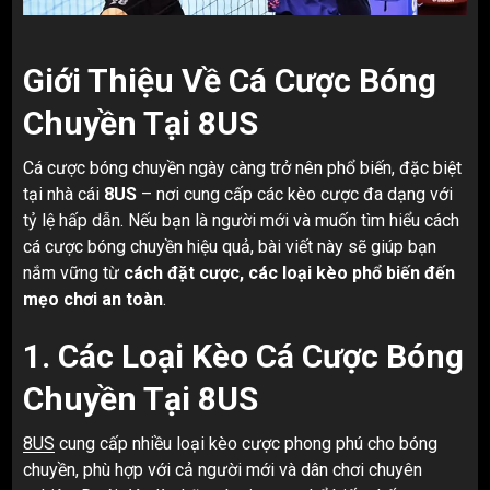
Giới Thiệu Về Cá Cược Bóng
Chuyền Tại 8US
Cá cược bóng chuyền ngày càng trở nên phổ biến, đặc biệt
tại nhà cái
8US
– nơi cung cấp các kèo cược đa dạng với
tỷ lệ hấp dẫn. Nếu bạn là người mới và muốn tìm hiểu cách
cá cược bóng chuyền hiệu quả, bài viết này sẽ giúp bạn
nắm vững từ
cách đặt cược, các loại kèo phổ biến đến
mẹo chơi an toàn
.
1. Các Loại Kèo Cá Cược Bóng
Chuyền Tại 8US
8US
cung cấp nhiều loại kèo cược phong phú cho bóng
chuyền, phù hợp với cả người mới và dân chơi chuyên