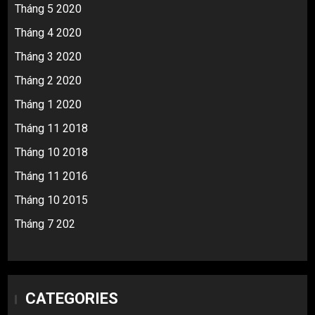
Tháng 5 2020
Tháng 4 2020
Tháng 3 2020
Tháng 2 2020
Tháng 1 2020
Tháng 11 2018
Tháng 10 2018
Tháng 11 2016
Tháng 10 2015
Tháng 7 202
CATEGORIES