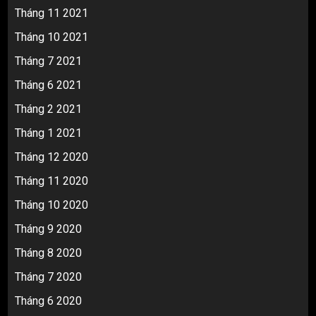
Tháng 11 2021
Tháng 10 2021
Tháng 7 2021
Tháng 6 2021
Tháng 2 2021
Tháng 1 2021
Tháng 12 2020
Tháng 11 2020
Tháng 10 2020
Tháng 9 2020
Tháng 8 2020
Tháng 7 2020
Tháng 6 2020