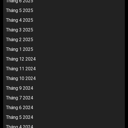
Tháng 6 2025
Tháng 5 2025
Tháng 4 2025
Tháng 3 2025
Tháng 2 2025
Tháng 1 2025
Tháng 12 2024
Tháng 11 2024
Tháng 10 2024
Tháng 9 2024
Tháng 7 2024
Tháng 6 2024
Tháng 5 2024
Tháng 4 2024