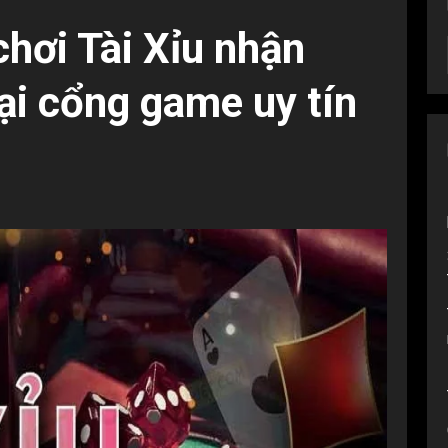
chơi Tài Xỉu nhận
ại cổng game uy tín