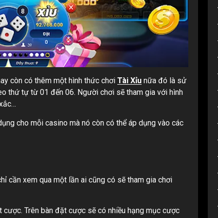
n nay còn có thêm một hình thức chơi
Tài Xỉu
nữa đó là sử
o thứ tự từ 01 đến 06. Người chơi sẽ tham gia với hình
 xắc…
 dụng cho mỗi casino mà nó còn có thể áp dụng vào các
chỉ cần xem qua một lần ai cũng có sẽ tham gia chơi
t cược. Trên bàn đặt cược sẽ có nhiều hạng mục cược