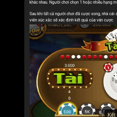
khác nhau. Người chơi chọn 1 hoặc nhiều hạng m
Sau khi tất cả người chơi đã cược xong, nhà cái 
viên xúc xắc sẽ xác định kết quả của ván cược.