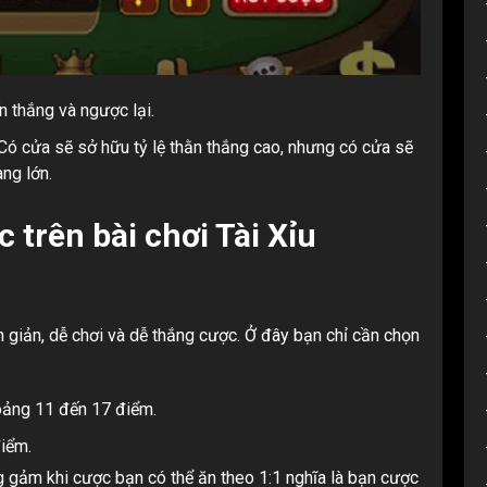
n thắng và ngược lại.
 Có cửa sẽ sở hữu tỷ lệ thằn thắng cao, nhưng có cửa sẽ
àng lớn.
 trên bài chơi Tài Xỉu
 giản, dễ chơi và dễ thắng cược. Ở đây bạn chỉ cần chọn
hoảng 11 đến 17 điểm.
iểm.
ng gảm khi cược bạn có thể ăn theo 1:1 nghĩa là bạn cược