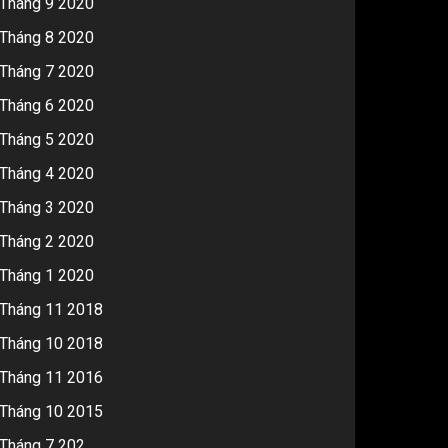
Tháng 9 2020
Tháng 8 2020
Tháng 7 2020
Tháng 6 2020
Tháng 5 2020
Tháng 4 2020
Tháng 3 2020
Tháng 2 2020
Tháng 1 2020
Tháng 11 2018
Tháng 10 2018
Tháng 11 2016
Tháng 10 2015
Tháng 7 202