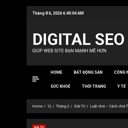
Skip
Tháng 8 6, 2026
6:40:05 AM
to
content
DIGITAL SEO
GIÚP WEB SITE BẠN MẠNH MẼ HƠN
HOME
BẤT ĐỘNG SẢN
CÔNG 
SỨC KHOẺ
THỜI TRANG
Y TẾ
Home
12
Tháng 2
Giải Trí
Luật chơi – Cách chơi T
Giải Trí