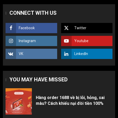
CONNECT WITH US
Hàng order 1688 về bị lỗi, hỏng, sai
màu? Cách khiếu nại đòi tiền 100%
1
Facebook
Twitter
Instagram
Youtube
3 sai lầm chí mạng khiến người mới
nhập hàng Trung Quốc bị lỗ vốn, ôm sô
VK
LinkedIn
2
Top 10 nguồn hàng thời trang 1688 giá
YOU MAY HAVE MISSED
rẻ giật mình cho dân buôn mới
3
Hàng order 1688 về bị lỗi, hỏng, sai
màu? Cách khiếu nại đòi tiền 100%