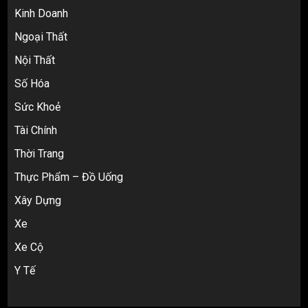
rẻ giật mình cho dân buôn mới
Kinh Doanh
3
Ngoại Thất
Nội Thất
Review Top 5 Công Ty Ký Gửi Hàng
Số Hóa
Taobao Uy Tín Nhất Tại TP.HCM
4
Sức Khoẻ
Tài Chính
Thời Trang
Cách thanh toán khi tự đặt hàng
Taobao: Thẻ Visa hay ví Alipay?
Thực Phẩm – Đồ Uống
5
Xây Dựng
Xe
Hàng order 1688 về bị lỗi, hỏng, sai
Xe Cộ
màu? Cách khiếu nại đòi tiền 100%
Y Tế
1