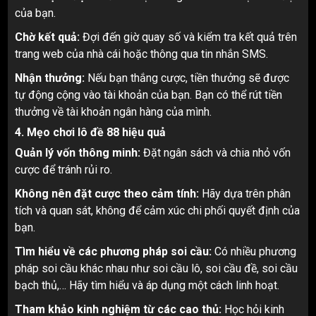
của bạn.
Chờ kết quả:
Đợi đến giờ quay số và kiểm tra kết quả trên
trang web của nhà cái hoặc thông qua tin nhắn SMS.
Nhận thưởng:
Nếu bạn thắng cược, tiền thưởng sẽ được
tự động cộng vào tài khoản của bạn. Bạn có thể rút tiền
thưởng về tài khoản ngân hàng của mình.
4. Mẹo chơi lô đề 88 hiệu quả
Quản lý vốn thông minh:
Đặt ngân sách và chia nhỏ vốn
cược để tránh rủi ro.
Không nên đặt cược theo cảm tính:
Hãy dựa trên phân
tích và quan sát, không để cảm xúc chi phối quyết định của
bạn.
Tìm hiểu về các phương pháp soi cầu:
Có nhiều phương
pháp soi cầu khác nhau như soi cầu lô, soi cầu đề, soi cầu
bạch thủ,… Hãy tìm hiểu và áp dụng một cách linh hoạt.
Tham khảo kinh nghiệm từ các cao thủ:
Học hỏi kinh