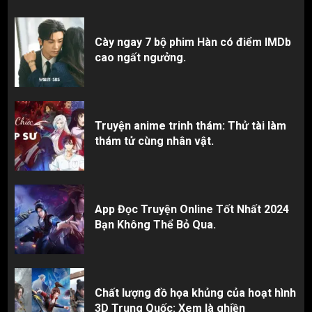
Cày ngay 7 bộ phim Hàn có điểm IMDb
cao ngất ngưởng.
Truyện anime trinh thám: Thử tài làm
thám tử cùng nhân vật.
App Đọc Truyện Online Tốt Nhất 2024
Bạn Không Thể Bỏ Qua.
Chất lượng đồ họa khủng của hoạt hình
3D Trung Quốc: Xem là ghiền