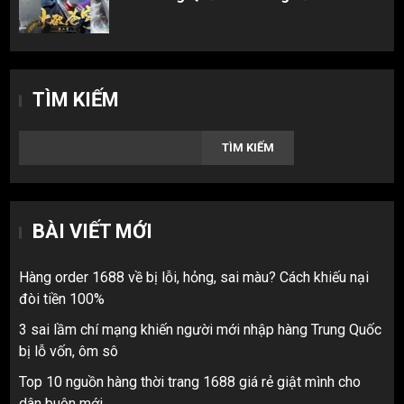
TÌM KIẾM
TÌM KIẾM
BÀI VIẾT MỚI
Hàng order 1688 về bị lỗi, hỏng, sai màu? Cách khiếu nại
đòi tiền 100%
3 sai lầm chí mạng khiến người mới nhập hàng Trung Quốc
bị lỗ vốn, ôm sô
Top 10 nguồn hàng thời trang 1688 giá rẻ giật mình cho
dân buôn mới