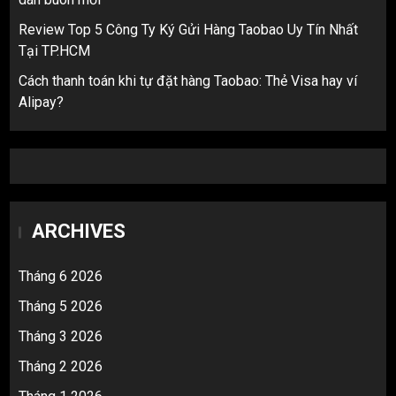
Review Top 5 Công Ty Ký Gửi Hàng Taobao Uy Tín Nhất
Tại TP.HCM
Cách thanh toán khi tự đặt hàng Taobao: Thẻ Visa hay ví
Alipay?
ARCHIVES
Tháng 6 2026
Tháng 5 2026
Tháng 3 2026
Tháng 2 2026