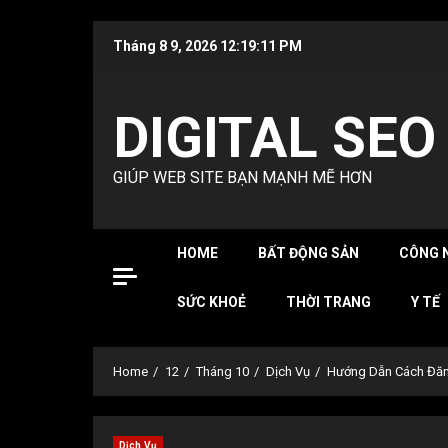
Skip
Tháng 8 9, 2026
12:19:12 PM
to
content
DIGITAL SEO
GIÚP WEB SITE BẠN MẠNH MẼ HƠN
HOME
BẤT ĐỘNG SẢN
CÔNG 
SỨC KHOẺ
THỜI TRANG
Y TẾ
Home
12
Tháng 10
Dịch Vụ
Hướng Dẫn Cách Đăn
Dịch Vụ