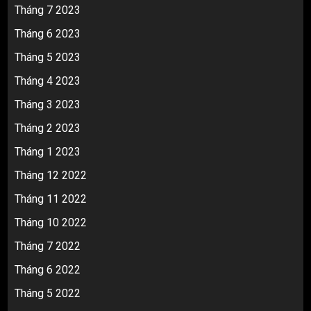
Tháng 7 2023
Tháng 6 2023
Tháng 5 2023
Tháng 4 2023
Tháng 3 2023
Tháng 2 2023
Tháng 1 2023
Tháng 12 2022
Tháng 11 2022
Tháng 10 2022
Tháng 7 2022
Tháng 6 2022
Tháng 5 2022