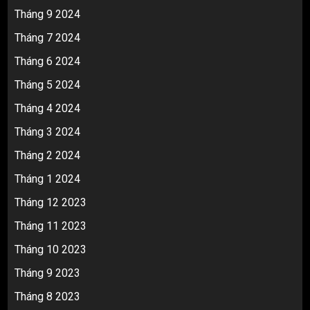
Tháng 9 2024
Tháng 7 2024
Tháng 6 2024
Tháng 5 2024
Tháng 4 2024
Tháng 3 2024
Tháng 2 2024
Tháng 1 2024
Tháng 12 2023
Tháng 11 2023
Tháng 10 2023
Tháng 9 2023
Tháng 8 2023