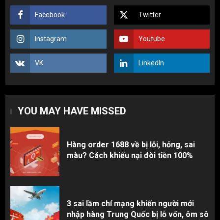
1
Facebook
Twitter
Instagram
Youtube
3 sai lầm chí mạng khiến người mới
nhập hàng Trung Quốc bị lỗ vốn, ôm sô
VK
LinkedIn
2
Top 10 nguồn hàng thời trang 1688 giá
rẻ giật mình cho dân buôn mới
YOU MAY HAVE MISSED
3
Hàng order 1688 về bị lỗi, hỏng, sai
màu? Cách khiếu nại đòi tiền 100%
3 sai lầm chí mạng khiến người mới
nhập hàng Trung Quốc bị lỗ vốn, ôm sô