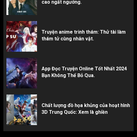
cao ngất ngưởng.
Truyện anime trinh thám: Thử tài làm
thám tử cùng nhân vật.
App Đọc Truyện Online Tốt Nhất 2024
Bạn Không Thể Bỏ Qua.
Chất lượng đồ họa khủng của hoạt hình
3D Trung Quốc: Xem là ghiền