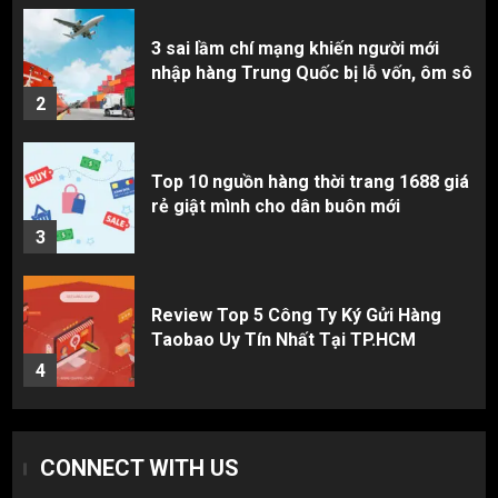
Top 10 nguồn hàng thời trang 1688 giá
rẻ giật mình cho dân buôn mới
3
Review Top 5 Công Ty Ký Gửi Hàng
Taobao Uy Tín Nhất Tại TP.HCM
4
Cách thanh toán khi tự đặt hàng
Taobao: Thẻ Visa hay ví Alipay?
5
Hàng order 1688 về bị lỗi, hỏng, sai
CONNECT WITH US
màu? Cách khiếu nại đòi tiền 100%