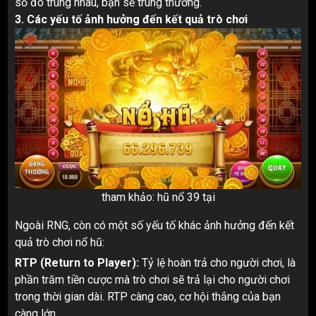
số đó trùng nhau, bạn sẽ trúng thưởng.
3. Các yếu tố ảnh hưởng đến kết quả trò chơi
tham khảo: hũ nổ 39 tại
Ngoài RNG, còn có một số yếu tố khác ảnh hưởng đến kết
quả trò chơi nổ hũ:
RTP (Return to Player):
Tỷ lệ hoàn trả cho người chơi, là
phần trăm tiền cược mà trò chơi sẽ trả lại cho người chơi
trong thời gian dài. RTP càng cao, cơ hội thắng của bạn
càng lớn.