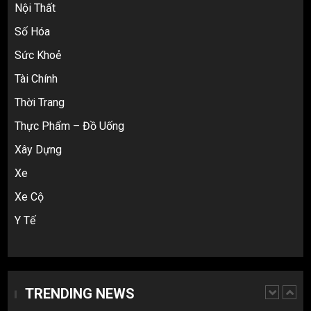
Nội Thất
Review Top 5 Công Ty Ký Gửi Hàng
Taobao Uy Tín Nhất Tại TP.HCM
Số Hóa
4
Sức Khoẻ
Tài Chính
Cách thanh toán khi tự đặt hàng
Thời Trang
Taobao: Thẻ Visa hay ví Alipay?
Thực Phẩm – Đồ Uống
5
Xây Dựng
Xe
Hàng order 1688 về bị lỗi, hỏng, sai
màu? Cách khiếu nại đòi tiền 100%
Xe Cộ
1
Y Tế
3 sai lầm chí mạng khiến người mới
nhập hàng Trung Quốc bị lỗ vốn, ôm sô
TRENDING NEWS
2