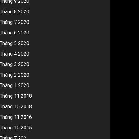
Tháng 9 2020
Tháng 8 2020
Tháng 7 2020
Tháng 6 2020
Tháng 5 2020
Tháng 4 2020
Tháng 3 2020
Tháng 2 2020
Tháng 1 2020
Tháng 11 2018
Tháng 10 2018
Tháng 11 2016
Tháng 10 2015
Tháng 7 202