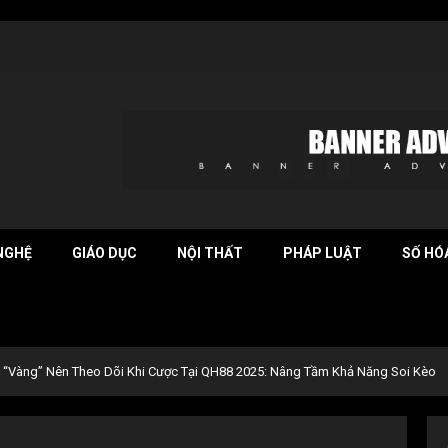
NGHỆ
GIÁO DỤC
NỘI THẤT
PHÁP LUẬT
SỐ HÓ
 “Vàng” Nên Theo Dõi Khi Cược Tại QH88 2025: Nâng Tầm Khả Năng Soi Kèo