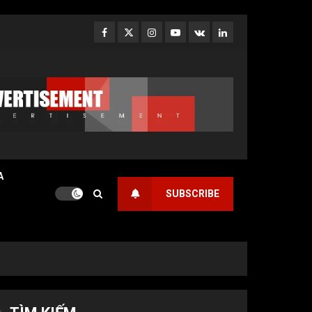
Facebook
Twitter
Instagram
Youtube
VK
LinkedIn
A
SUBSCRIBE