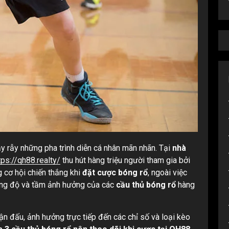
ầy rẫy những pha trình diễn cá nhân mãn nhãn. Tại
nhà
tps://qh88.realty/
thu hút hàng triệu người tham gia bởi
g cơ hội chiến thắng khi
đặt cược bóng rổ
, ngoài việc
hong độ và tầm ảnh hưởng của các
cầu thủ bóng rổ
hàng
ận đấu, ảnh hưởng trực tiếp đến các chỉ số và loại kèo