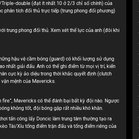
Triple-double (đạt ít nhất 10 ở 2/3 chỉ số chính) của
ệc phân tích đối thủ trực tiếp (trung phong đối phương)
i trung phong đối thủ. Xem xét thể lực của anh (đôi khi
những hậu vệ cầm bóng (guard) có khối lượng sử dụng
o nhất giải đấu. Anh có thể ghi điểm từ mọi vị trí, kiến
hân cực kỳ ảo diệu trong thời khắc quyết định (clutch
ẽ vận mệnh của Mavericks.
 fire”, Mavericks có thể đánh bại bất kỳ đội nào. Ngược
 bóng không tốt, đội bóng gặp rất nhiều khó khăn.
chơi tấn công lấy Doncic làm trung tâm thường tạo ra
 kèo Tài/Xỉu tổng điểm trận đấu và tổng điểm riêng của