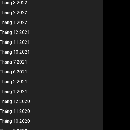
Tháng 3 2022
Tháng 2 2022
Tháng 1 2022
Tháng 12 2021
Tháng 11 2021
Tháng 10 2021
Tháng 7 2021
Tháng 6 2021
Tháng 2 2021
Tháng 1 2021
Tháng 12 2020
Tháng 11 2020
Tháng 10 2020