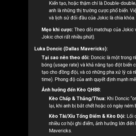
Kiến tạo, hoặc thậm chí là Double-double/
anh là những thị trường cược phổ biến. Vi
và lịch sử đối đầu của Jokic là chìa khóa.
Mẹo khi cược:
Theo dõi matchup của Jokic vớ
Jokic chơi rất nhiều phút).
Luka Doncic (Dallas Mavericks):
Tại sao nên theo dõi:
Doncic là một trong 
bóng (usage rate) và khả năng tạo đột biến ca
tạo cho đồng đội, và có những pha xử lý cá n
time). Phong độ của anh quyết định mạnh m
Ảnh hưởng đến Kèo QH88:
Kèo Chấp & Thắng/Thua:
Khi Doncic “on
lại, khi anh bị bắt chết hoặc có ngày ném
Kèo Tài/Xỉu Tổng Điểm & Kèo Đội:
Lối 
nhiều cơ hội ghi điểm, ảnh hưởng lớn đến
Mavericks.