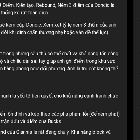
ề Điểm, Kiến tạo, Rebound, Ném 3 điểm của Doncic là
thống kê rất toàn diện.
sẽ kèm cặp Doncic. Xem xét tỷ lệ ném 3 điểm của anh
 đôi khi dính chấn thương nhẹ hoặc vấn đề thể lực).
ột trong những cầu thủ có thể chất và khả năng tấn công
ộ và chiều dài sải tay giúp anh ghi điểm trong khu vực
ên hàng phòng ngự đối phương. Anh là trụ cột không thể
ạnh là yếu tố tiên quyết cho khả năng cạnh tranh chức
ểm ổn định và kéo theo các pha phạm lỗi (để ném phạt)
 trận đấu và điểm của Bucks.
d của Giannis là rất đáng chú ý. Khả năng block và