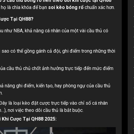
 3 cầu thủ bóng rổ nên theo dõi khi cược tại QH88
 họ là chìa khóa để bạn
soi kèo bóng rổ
chuẩn xác hơn.
Cược Tại QH88?
đầu như NBA, khả năng cá nhân của một vài cầu thủ có
 sao có thể gồng gánh cả đội, ghi điểm trong những thời
a cầu thủ chủ chốt ảnh hưởng trực tiếp đến mức điểm
ả năng ghi điểm, kiến tạo, hay phòng ngự của cầu thủ
n.
ây là loại kèo đặt cược trực tiếp vào chỉ số cá nhân
), nơi việc theo dõi cầu thủ là bắt buộc.
 Khi Cược Tại QH88 2025: