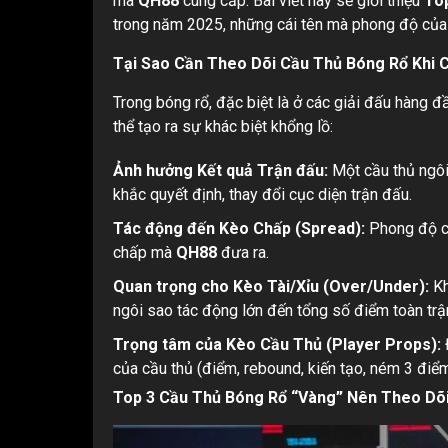
mà
QH88
cung cấp. Bài viết này sẽ giới thiệu
Top
trong năm 2025, những cái tên mà phong độ của
Tại Sao Cần Theo Dõi Cầu Thủ Bóng Rổ Khi 
Trong bóng rổ, đặc biệt là ở các giải đấu hàng 
thể tạo ra sự khác biệt khổng lồ:
Ảnh hưởng Kết quả Trận đấu:
Một cầu thủ ngôi
khắc quyết định, thay đổi cục diện trận đấu.
Tác động đến Kèo Chấp (Spread):
Phong độ củ
chấp mà
QH88
đưa ra.
Quan trọng cho Kèo Tài/Xỉu (Over/Under):
Kh
ngôi sao tác động lớn đến tổng số điểm toàn trậ
Trọng tâm của Kèo Cầu Thủ (Player Props):
Đ
của cầu thủ (điểm, rebound, kiến tạo, ném 3 điểm…
Top 3 Cầu Thủ Bóng Rổ “Vàng” Nên Theo Dõi