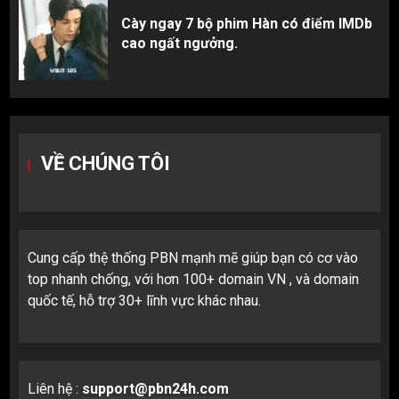
Cày ngay 7 bộ phim Hàn có điểm IMDb
cao ngất ngưởng.
VỀ CHÚNG TÔI
Cung cấp thệ thống PBN mạnh mẽ giúp bạn có cơ vào
top nhanh chống, với hơn 100+ domain VN , và domain
quốc tế, hỗ trợ 30+ lĩnh vực khác nhau.
Liên hệ :
support@pbn24h.com