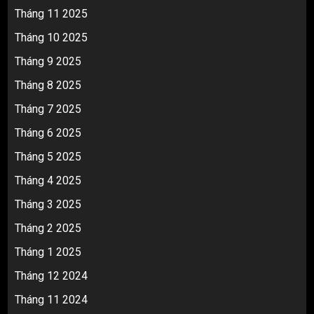
Tháng 11 2025
Tháng 10 2025
Tháng 9 2025
Tháng 8 2025
Tháng 7 2025
Tháng 6 2025
Tháng 5 2025
Tháng 4 2025
Tháng 3 2025
Tháng 2 2025
Tháng 1 2025
Tháng 12 2024
Tháng 11 2024