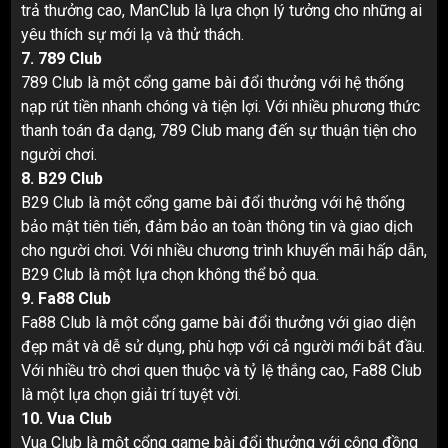
trả thưởng cao, ManClub là lựa chọn lý tưởng cho những ai
yêu thích sự mới lạ và thử thách.
7. 789 Club
789 Club là một cổng game bài đổi thưởng với hệ thống
nạp rút tiền nhanh chóng và tiện lợi. Với nhiều phương thức
thanh toán đa dạng, 789 Club mang đến sự thuận tiện cho
người chơi.
8. B29 Club
B29 Club là một cổng game bài đổi thưởng với hệ thống
bảo mật tiên tiến, đảm bảo an toàn thông tin và giao dịch
cho người chơi. Với nhiều chương trình khuyến mãi hấp dẫn,
B29 Club là một lựa chọn không thể bỏ qua.
9. Fa88 Club
Fa88 Club là một cổng game bài đổi thưởng với giao diện
đẹp mắt và dễ sử dụng, phù hợp với cả người mới bắt đầu.
Với nhiều trò chơi quen thuộc và tỷ lệ thắng cao, Fa88 Club
là một lựa chọn giải trí tuyệt vời.
10. Vua Club
Vua Club là một cổng game bài đổi thưởng với cộng đồng