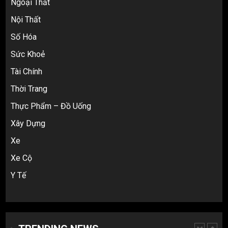
Ngoại Thất
Nội Thất
Review Top 5 Công Ty Ký Gửi Hàng
Taobao Uy Tín Nhất Tại TP.HCM
Số Hóa
4
Sức Khoẻ
Tài Chính
Cách thanh toán khi tự đặt hàng
Thời Trang
Taobao: Thẻ Visa hay ví Alipay?
Thực Phẩm – Đồ Uống
5
Xây Dựng
Xe
Hàng order 1688 về bị lỗi, hỏng, sai
màu? Cách khiếu nại đòi tiền 100%
Xe Cộ
1
Y Tế
3 sai lầm chí mạng khiến người mới
nhập hàng Trung Quốc bị lỗ vốn, ôm sô