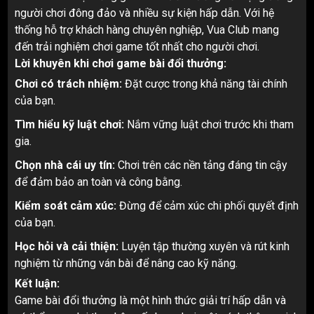
người chơi đông đảo và nhiều sự kiện hấp dẫn. Với hệ
thống hỗ trợ khách hàng chuyên nghiệp, Vua Club mang
đến trải nghiệm chơi game tốt nhất cho người chơi.
Lời khuyên khi chơi game bài đổi thưởng:
Chơi có trách nhiệm:
Đặt cược trong khả năng tài chính
của bạn.
Tìm hiểu kỹ luật chơi:
Nắm vững luật chơi trước khi tham
gia.
Chọn nhà cái uy tín:
Chơi trên các nền tảng đáng tin cậy
để đảm bảo an toàn và công bằng.
Kiểm soát cảm xúc:
Đừng để cảm xúc chi phối quyết định
của bạn.
Học hỏi và cải thiện:
Luyện tập thường xuyên và rút kinh
nghiệm từ những ván bài để nâng cao kỹ năng.
Kết luận:
Game bài đổi thưởng là một hình thức giải trí hấp dẫn và