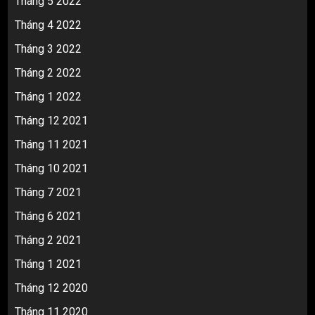
Tháng 5 2022
Tháng 4 2022
Tháng 3 2022
Tháng 2 2022
Tháng 1 2022
Tháng 12 2021
Tháng 11 2021
Tháng 10 2021
Tháng 7 2021
Tháng 6 2021
Tháng 2 2021
Tháng 1 2021
Tháng 12 2020
Tháng 11 2020