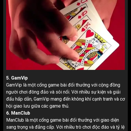
5. GamVip
GamVip là một cổng game bài đổi thưởng với cộng đồng
người chơi đông đảo và sôi nổi. Với nhiều sự kiện và giải
đấu hấp dẫn, GamVip mang đến không khí cạnh tranh và cơ
hội giao lưu giữa các game thủ.
6. ManClub
ManClub là một cổng game bài đổi thưởng với giao diện
sang trọng và đẳng cấp. Với nhiều trò chơi độc đáo và tỷ lệ