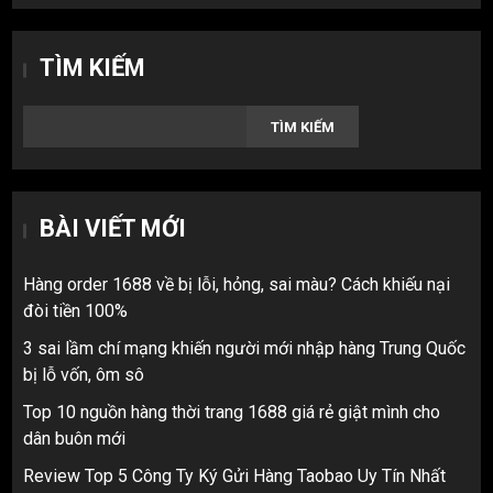
TÌM KIẾM
TÌM KIẾM
BÀI VIẾT MỚI
Hàng order 1688 về bị lỗi, hỏng, sai màu? Cách khiếu nại
đòi tiền 100%
3 sai lầm chí mạng khiến người mới nhập hàng Trung Quốc
bị lỗ vốn, ôm sô
Top 10 nguồn hàng thời trang 1688 giá rẻ giật mình cho
dân buôn mới
Review Top 5 Công Ty Ký Gửi Hàng Taobao Uy Tín Nhất