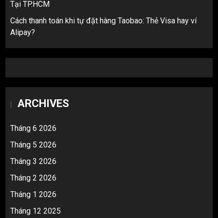
Tại TP.HCM
Cách thanh toán khi tự đặt hàng Taobao: Thẻ Visa hay ví
Alipay?
ARCHIVES
Tháng 6 2026
Tháng 5 2026
Tháng 3 2026
Tháng 2 2026
Tháng 1 2026
Tháng 12 2025