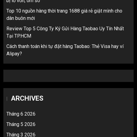
bị lỗ vốn, ôm sô
Top 10 nguồn hàng thời trang 1688 giá rẻ giật mình cho
dân buôn mới
Review Top 5 Công Ty Ký Gửi Hàng Taobao Uy Tín Nhất
Tại TP.HCM
Cách thanh toán khi tự đặt hàng Taobao: Thẻ Visa hay ví
Alipay?
ARCHIVES
Tháng 6 2026
Tháng 5 2026
Tháng 3 2026