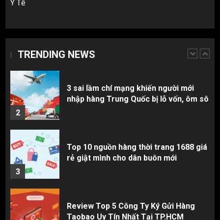
Y Tế
3 sai lầm chí mạng khiến người mới
nhập hàng Trung Quốc bị lỗ vốn, ôm sô
TRENDING NEWS
2
Top 10 nguồn hàng thời trang 1688 giá
rẻ giật mình cho dân buôn mới
3
Review Top 5 Công Ty Ký Gửi Hàng
Taobao Uy Tín Nhất Tại TP.HCM
4
Cách thanh toán khi tự đặt hàng
Taobao: Thẻ Visa hay ví Alipay?