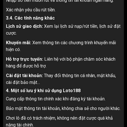
Nhập số tiền muốn rút và thông tin tài khoản ngân hàng.
Xác nhận yêu cầu rút tiền.
3.4. Các tính năng khác
Lịch sử giao dịch:
Xem lại lịch sử nạp/rút tiền, lịch sử đặt
cược.
Khuyến mãi:
Xem thông tin các chương trình khuyến mãi
hiện có.
Hỗ trợ trực tuyến:
Liên hệ với bộ phận chăm sóc khách
hàng để được hỗ trợ.
Cài đặt tài khoản:
Thay đổi thông tin cá nhân, mật khẩu,
cài đặt bảo mật…
4. Một số lưu ý khi sử dụng Loto188
Cung cấp thông tin chính xác khi đăng ký tài khoản.
Bảo mật thông tin tài khoản, không chia sẻ cho người khác.
Chơi lô đề có trách nhiệm, không nên đặt cược quá khả
năng tài chính.