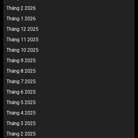
Tháng 2 2026
Tháng 1 2026
Tháng 12 2025
Tháng 11 2025
Tháng 10 2025
Tháng 9 2025
Tháng 8 2025
Tháng 7 2025
Tháng 6 2025
Tháng 5 2025
Tháng 4 2025
Tháng 3 2025
Tháng 2 2025