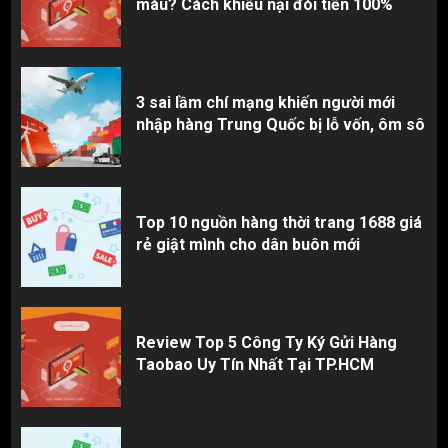
màu? Cách khiếu nại đòi tiền 100%
3 sai lầm chí mạng khiến người mới
nhập hàng Trung Quốc bị lỗ vốn, ôm sô
Top 10 nguồn hàng thời trang 1688 giá
rẻ giật mình cho dân buôn mới
Review Top 5 Công Ty Ký Gửi Hàng
Taobao Uy Tín Nhất Tại TP.HCM