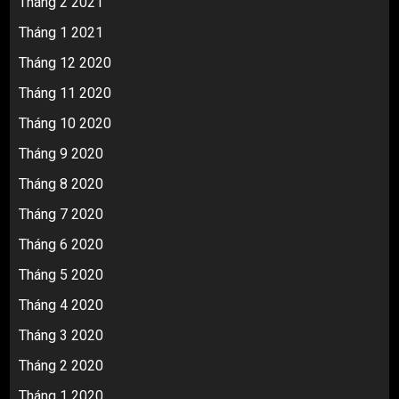
Tháng 2 2021
Tháng 1 2021
Tháng 12 2020
Tháng 11 2020
Tháng 10 2020
Tháng 9 2020
Tháng 8 2020
Tháng 7 2020
Tháng 6 2020
Tháng 5 2020
Tháng 4 2020
Tháng 3 2020
Tháng 2 2020
Tháng 1 2020