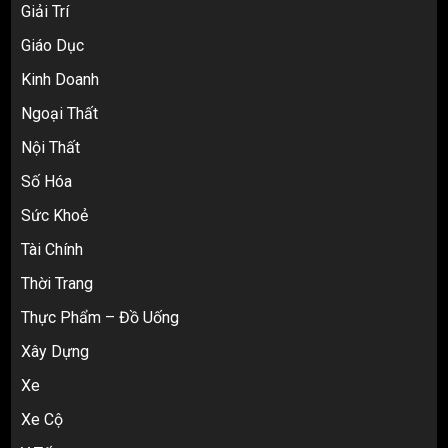
Giải Trí
Top 10 nguồn hàng thời trang 1688 giá
Giáo Dục
rẻ giật mình cho dân buôn mới
Kinh Doanh
3
Ngoại Thất
Nội Thất
Review Top 5 Công Ty Ký Gửi Hàng
Taobao Uy Tín Nhất Tại TP.HCM
Số Hóa
4
Sức Khoẻ
Tài Chính
Cách thanh toán khi tự đặt hàng
Thời Trang
Taobao: Thẻ Visa hay ví Alipay?
Thực Phẩm – Đồ Uống
5
Xây Dựng
Xe
Hàng order 1688 về bị lỗi, hỏng, sai
màu? Cách khiếu nại đòi tiền 100%
Xe Cộ
1