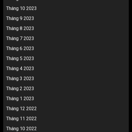
Tháng 10 2023
Tháng 9 2023
Tháng 8 2023
Tháng 7 2023
Tháng 6 2023
Tháng 5 2023
Tháng 4 2023
Tháng 3 2023
Tháng 2 2023
Tháng 1 2023
Tháng 12 2022
Tháng 11 2022
Tháng 10 2022