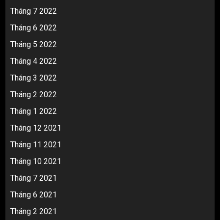
Tháng 7 2022
Tháng 6 2022
Tháng 5 2022
Tháng 4 2022
Tháng 3 2022
Tháng 2 2022
Tháng 1 2022
Tháng 12 2021
Tháng 11 2021
Tháng 10 2021
Tháng 7 2021
Tháng 6 2021
Tháng 2 2021