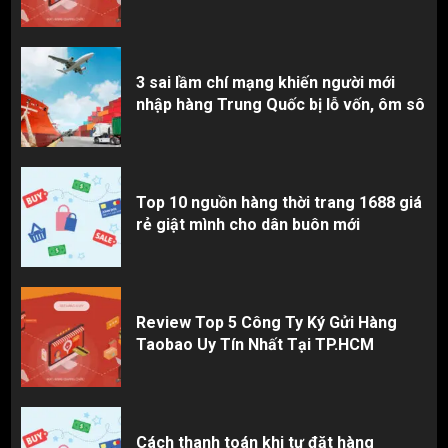
3 sai lầm chí mạng khiến người mới
nhập hàng Trung Quốc bị lỗ vốn, ôm sô
Top 10 nguồn hàng thời trang 1688 giá
rẻ giật mình cho dân buôn mới
Review Top 5 Công Ty Ký Gửi Hàng
Taobao Uy Tín Nhất Tại TP.HCM
Cách thanh toán khi tự đặt hàng