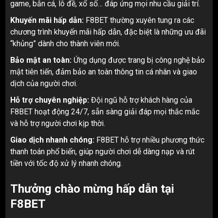
game, bắn cá, lô đề, xổ số… đáp ứng mọi nhu cầu giải trí.
Khuyến mãi hấp dẫn:
F8BET thường xuyên tung ra các
chương trình khuyến mãi hấp dẫn, đặc biệt là những ưu đãi
“khủng” dành cho thành viên mới.
Bảo mật an toàn:
Ứng dụng được trang bị công nghệ bảo
mật tiên tiến, đảm bảo an toàn thông tin cá nhân và giao
dịch của người chơi.
Hỗ trợ chuyên nghiệp:
Đội ngũ hỗ trợ khách hàng của
F8BET hoạt động 24/7, sẵn sàng giải đáp mọi thắc mắc
và hỗ trợ người chơi kịp thời.
Giao dịch nhanh chóng:
F8BET hỗ trợ nhiều phương thức
thanh toán phổ biến, giúp người chơi dễ dàng nạp và rút
tiền với tốc độ xử lý nhanh chóng.
Thưởng chào mừng hấp dẫn tại
F8BET