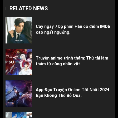
RELATED NEWS
Cày ngay 7 bộ phim Hàn có điểm IMDb
cao ngất ngưởng.
Truyện anime trinh thám: Thử tài làm
thám tử cùng nhân vật.
App Đọc Truyện Online Tốt Nhất 2024
Bạn Không Thể Bỏ Qua.