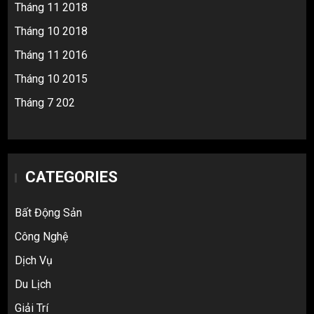
Tháng 11 2018
Tháng 10 2018
Tháng 11 2016
Tháng 10 2015
Tháng 7 202
CATEGORIES
Bất Động Sản
Công Nghệ
Dịch Vụ
Du Lịch
Giải Trí