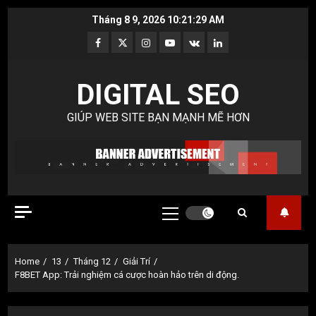
Skip
Tháng 8 9, 2026
10:21:29 AM
to
Facebook
Twitter
Instagram
Youtube
VK
LinkedIn
content
DIGITAL SEO
GIÚP WEB SITE BẠN MẠNH MẼ HƠN
Primary
Menu
Home
13
Tháng 12
Giải Trí
F8BET App: Trải nghiệm cá cược hoàn hảo trên di động.