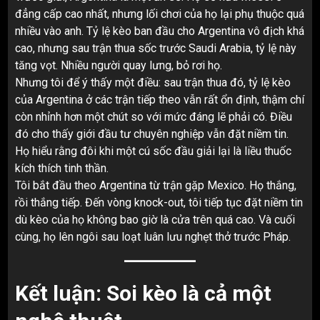
đẳng cấp cao nhất, nhưng lối chơi của họ lại phụ thuộc quá
nhiều vào anh. Tỷ lệ kèo ban đầu cho Argentina vô địch khá
cao, nhưng sau trận thua sốc trước Saudi Arabia, tỷ lệ này
tăng vọt. Nhiều người quay lưng, bỏ rơi họ.
Nhưng tôi để ý thấy một điều: sau trận thua đó, tỷ lệ kèo
của Argentina ở các trận tiếp theo vẫn rất ổn định, thậm chí
còn nhỉnh hơn một chút so với mức đáng lẽ phải có. Điều
đó cho thấy giới đầu tư chuyên nghiệp vẫn đặt niềm tin.
Họ hiểu rằng đôi khi một cú sốc đầu giải lại là liều thuốc
kích thích tinh thần.
Tôi bắt đầu theo Argentina từ trận gặp Mexico. Họ thắng,
rồi thắng tiếp. Đến vòng knock-out, tôi tiếp tục đặt niềm tin
dù kèo của họ không bao giờ là cửa trên quá cao. Và cuối
cùng, họ lên ngôi sau loạt luân lưu nghẹt thở trước Pháp.
Kết luận: Soi kèo là cả một