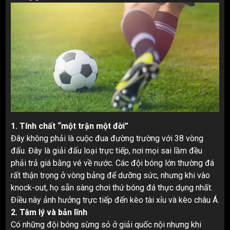
1. Tính chất “một trận một đời”
Đây không phải là cuộc đua đường trường với 38 vòng
đấu. Đây là giải đấu loại trực tiếp, nơi mọi sai lầm đều
phải trả giá bằng vé về nước. Các đội bóng lớn thường đá
rất thận trọng ở vòng bảng để dưỡng sức, nhưng khi vào
knock-out, họ sẵn sàng chơi thứ bóng đá thực dụng nhất.
Điều này ảnh hưởng trực tiếp đến kèo tài xỉu và kèo châu Á.
2. Tâm lý và bản lĩnh
Có những đội bóng sừng sỏ ở giải quốc nội nhưng khi