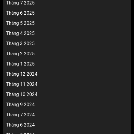
Tháng 7 2025
Tháng 6 2025
Tháng 5 2025
Tháng 4 2025
Tháng 3 2025
Tháng 2 2025
Tháng 1 2025
Tháng 12 2024
Tháng 11 2024
Tháng 10 2024
Tháng 9 2024
Tháng 7 2024
Tháng 6 2024