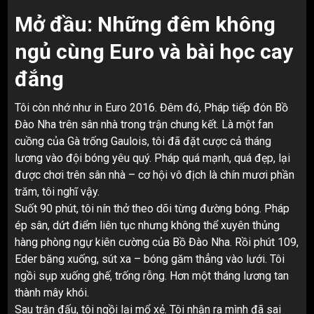
Mở đầu: Những đêm không
ngủ cùng Euro và bài học cay
đắng
Tôi còn nhớ như in Euro 2016. Đêm đó, Pháp tiếp đón Bồ
Đào Nha trên sân nhà trong trận chung kết. Là một fan
cuồng của Gà trống Gaulois, tôi đã đặt cược cả tháng
lương vào đội bóng yêu quý. Pháp quá mạnh, quá đẹp, lại
được chơi trên sân nhà – cơ hội vô địch là chín mươi phần
trăm, tôi nghĩ vậy.
Suốt 90 phút, tôi nín thở theo dõi từng đường bóng. Pháp
ép sân, dứt điểm liên tục nhưng không thể xuyên thủng
hàng phòng ngự kiên cường của Bồ Đào Nha. Rồi phút 109,
Eder băng xuống, sút xa – bóng găm thẳng vào lưới. Tôi
ngồi sụp xuống ghế, trống rỗng. Hơn một tháng lương tan
thành mây khói.
Sau trận đấu, tôi ngồi lại mổ xẻ. Tôi nhận ra mình đã sai