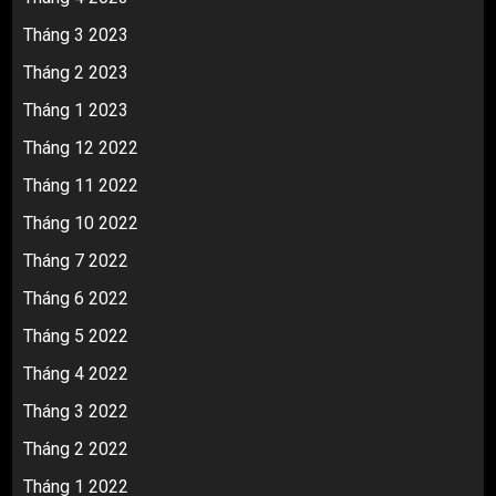
Tháng 3 2023
Tháng 2 2023
Tháng 1 2023
Tháng 12 2022
Tháng 11 2022
Tháng 10 2022
Tháng 7 2022
Tháng 6 2022
Tháng 5 2022
Tháng 4 2022
Tháng 3 2022
Tháng 2 2022
Tháng 1 2022