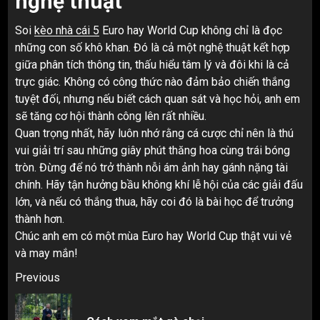
nghệ thuật
Soi
kèo nhà cái 5
Euro hay World Cup không chỉ là đọc
những con số khô khan. Đó là cả một nghệ thuật kết hợp
giữa phân tích thông tin, thấu hiểu tâm lý và đôi khi là cả
trực giác. Không có công thức nào đảm bảo chiến thắng
tuyệt đối, nhưng nếu biết cách quan sát và học hỏi, anh em
sẽ tăng cơ hội thành công lên rất nhiều.
Quan trọng nhất, hãy luôn nhớ rằng cá cược chỉ nên là thú
vui giải trí sau những giây phút thăng hoa cùng trái bóng
tròn. Đừng để nó trở thành nỗi ám ảnh hay gánh nặng tài
chính. Hãy tận hưởng bầu không khí lễ hội của các giải đấu
lớn, và nếu có thắng thua, hãy coi đó là bài học để trưởng
thành hơn.
Chúc anh em có một mùa Euro hay World Cup thật vui vẻ
và may mắn!
Post
Previous
navigation
Pr