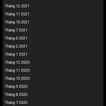
Tháng 12 2021
Tháng 11 2021
Tháng 10 2021
Tháng 7 2021
Tháng 6 2021
Tháng 2 2021
Tháng 1 2021
Tháng 12 2020
Tháng 11 2020
Tháng 10 2020
Tháng 9 2020
Tháng 8 2020
Tháng 7 2020