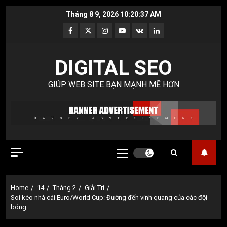
Skip
Tháng 8 9, 2026
10:20:38 AM
to
Facebook
Twitter
Instagram
Youtube
VK
LinkedIn
content
DIGITAL SEO
GIÚP WEB SITE BẠN MẠNH MẼ HƠN
Primary
Menu
Home
14
Tháng 2
Giải Trí
Soi kèo nhà cái Euro/World Cup: Đường đến vinh quang của các đội
bóng