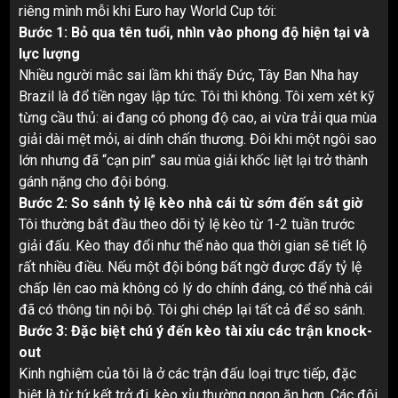
riêng mình mỗi khi Euro hay World Cup tới:
Bước 1: Bỏ qua tên tuổi, nhìn vào phong độ hiện tại và
lực lượng
Nhiều người mắc sai lầm khi thấy Đức, Tây Ban Nha hay
Brazil là đổ tiền ngay lập tức. Tôi thì không. Tôi xem xét kỹ
từng cầu thủ: ai đang có phong độ cao, ai vừa trải qua mùa
giải dài mệt mỏi, ai dính chấn thương. Đôi khi một ngôi sao
lớn nhưng đã “cạn pin” sau mùa giải khốc liệt lại trở thành
gánh nặng cho đội bóng.
Bước 2: So sánh tỷ lệ kèo nhà cái từ sớm đến sát giờ
Tôi thường bắt đầu theo dõi tỷ lệ kèo từ 1-2 tuần trước
giải đấu. Kèo thay đổi như thế nào qua thời gian sẽ tiết lộ
rất nhiều điều. Nếu một đội bóng bất ngờ được đẩy tỷ lệ
chấp lên cao mà không có lý do chính đáng, có thể nhà cái
đã có thông tin nội bộ. Tôi ghi chép lại tất cả để so sánh.
Bước 3: Đặc biệt chú ý đến kèo tài xỉu các trận knock-
out
Kinh nghiệm của tôi là ở các trận đấu loại trực tiếp, đặc
biệt là từ tứ kết trở đi, kèo xỉu thường ngon ăn hơn. Các đội