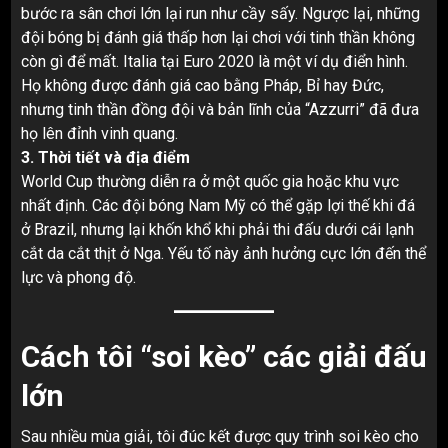
bước ra sân chơi lớn lại run như cầy sấy. Ngược lại, những
đội bóng bị đánh giá thấp hơn lại chơi với tinh thần không
còn gì để mất. Italia tại Euro 2020 là một ví dụ điển hình.
Họ không được đánh giá cao bằng Pháp, Bỉ hay Đức,
nhưng tinh thần đồng đội và bản lĩnh của “Azzurri” đã đưa
họ lên đỉnh vinh quang.
3. Thời tiết và địa điểm
World Cup thường diễn ra ở một quốc gia hoặc khu vực
nhất định. Các đội bóng Nam Mỹ có thể gặp lợi thế khi đá
ở Brazil, nhưng lại khốn khổ khi phải thi đấu dưới cái lạnh
cắt da cắt thịt ở Nga. Yếu tố này ảnh hưởng cực lớn đến thể
lực và phong độ.
Cách tôi “soi kèo” các giải đấu
lớn
Sau nhiều mùa giải, tôi đúc kết được quy trình soi kèo cho