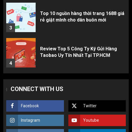
Review Top 5 Công Ty Ký Gửi Hàng
Taobao Uy Tín Nhất Tại TP.HCM
4
Cách thanh toán khi tự đặt hàng
Taobao: Thẻ Visa hay ví Alipay?
5
Hàng order 1688 về bị lỗi, hỏng, sai
CONNECT WITH US
màu? Cách khiếu nại đòi tiền 100%
1
Facebook
Twitter
3 sai lầm chí mạng khiến người mới
Instagram
Youtube
nhập hàng Trung Quốc bị lỗ vốn, ôm sô