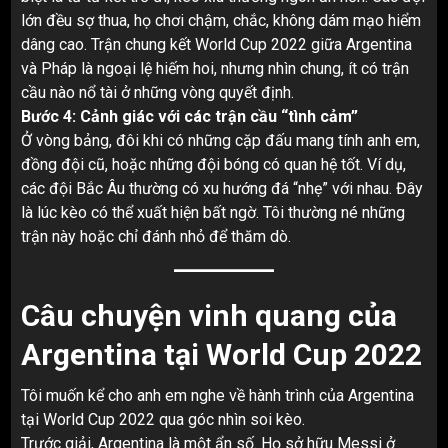
lớn đều sợ thua, họ chơi chậm, chắc, không dám mạo hiểm
dâng cao. Trận chung kết World Cup 2022 giữa Argentina
và Pháp là ngoại lệ hiếm hoi, nhưng nhìn chung, ít có trận
cầu nào nổ tài ở những vòng quyết định.
Bước 4: Cảnh giác với các trận cầu “tình cảm”
Ở vòng bảng, đôi khi có những cặp đấu mang tính anh em,
đồng đội cũ, hoặc những đội bóng có quan hệ tốt. Ví dụ,
các đội Bắc Âu thường có xu hướng đá “nhẹ” với nhau. Đây
là lúc kèo có thể xuất hiện bất ngờ. Tôi thường né những
trận này hoặc chỉ đánh nhỏ để thăm dò.
Câu chuyện vinh quang của
Argentina tại World Cup 2022
Tôi muốn kể cho anh em nghe về hành trình của Argentina
tại World Cup 2022 qua góc nhìn soi kèo.
Trước giải, Argentina là một ẩn số. Họ sở hữu Messi ở