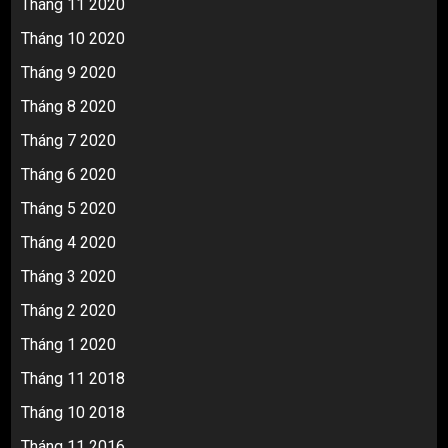
Tháng 11 2020
Tháng 10 2020
Tháng 9 2020
Tháng 8 2020
Tháng 7 2020
Tháng 6 2020
Tháng 5 2020
Tháng 4 2020
Tháng 3 2020
Tháng 2 2020
Tháng 1 2020
Tháng 11 2018
Tháng 10 2018
Tháng 11 2016