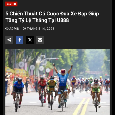
Giải Trí
5 Chiến Thuật Cá Cược Đua Xe Đạp Giúp
Tăng Tỷ Lệ Thắng Tại U888
ADMIN
THÁNG 5 14, 2022