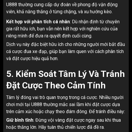
U888 thường cung cấp dự đoán về phong độ vận động
viên, khả năng thắng ở từng chặng, và xu hướng kèo.
Kết hợp với phân tích cá nhân
: Dù nhận định từ chuyên
gia rất hữu ích, bạn vẫn nên kết hợp với nghiên cứu của
riêng mình để đưa ra quyết định cuối cùng.
Dịch vụ này đặc biệt hữu ích cho những người mới bắt đầu
cá cược đua xe đạp, giúp bạn làm quen với cách phân tích
và đặt cược hiệu quả hơn.
5. Kiểm Soát Tâm Lý Và Tránh
Đặt Cược Theo Cảm Tính
Tâm lý đóng vai trò quan trọng trong cá cược. Nhiều người
chơi mới tại U888 thường mắc sai lầm khi đặt cược dựa
trên cảm xúc hoặc chạy theo đám đông. Để tránh điều này:
Giữ bình tĩnh
: Đừng vội vàng đặt cược ngay sau khi thua
hoặc thắng lớn. Hãy tuân thủ chiến lược đã đề ra.