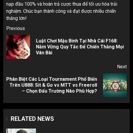
nạp đầu 100% và hoàn trả cược thua để tối ưu hóa trải
nghiệm. Chúc bạn thành công và đạt được nhiều chiến
thắng lớn!
Post
Previous
navigation
Luật Chơi Mậu Binh Tại Nhà Cái F168:
Pr
Nắm Vững Quy Tắc Để Chiến Thắng Mọi
pos
Ván Bài
Next
Phân Biệt Các Loại Tournament Phổ Biến
Next
Trên U888: Sit & Go vs MTT vs Freeroll
post:
– Chọn Đấu Trường Nào Phù Hợp?
RELATED NEWS