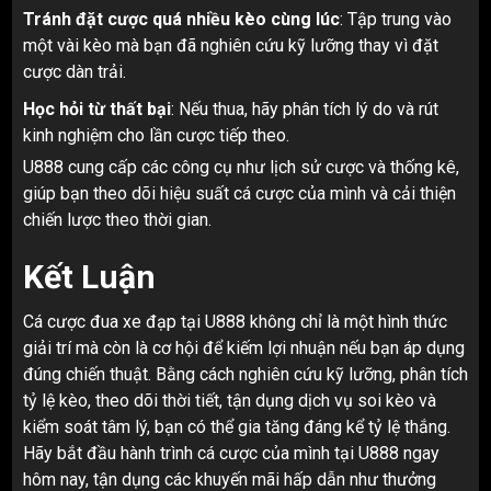
Tránh đặt cược quá nhiều kèo cùng lúc
: Tập trung vào
một vài kèo mà bạn đã nghiên cứu kỹ lưỡng thay vì đặt
cược dàn trải.
Học hỏi từ thất bại
: Nếu thua, hãy phân tích lý do và rút
kinh nghiệm cho lần cược tiếp theo.
U888 cung cấp các công cụ như lịch sử cược và thống kê,
giúp bạn theo dõi hiệu suất cá cược của mình và cải thiện
chiến lược theo thời gian.
Kết Luận
Cá cược đua xe đạp tại U888 không chỉ là một hình thức
giải trí mà còn là cơ hội để kiếm lợi nhuận nếu bạn áp dụng
đúng chiến thuật. Bằng cách nghiên cứu kỹ lưỡng, phân tích
tỷ lệ kèo, theo dõi thời tiết, tận dụng dịch vụ soi kèo và
kiểm soát tâm lý, bạn có thể gia tăng đáng kể tỷ lệ thắng.
Hãy bắt đầu hành trình cá cược của mình tại U888 ngay
hôm nay, tận dụng các khuyến mãi hấp dẫn như thưởng