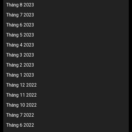
Tháng 8 2023
Tháng 7 2023
Tháng 6 2023
Tháng 5 2023
Tháng 4 2023
Tháng 3 2023
Tháng 2 2023
Tháng 1 2023
Tháng 12 2022
Tháng 11 2022
Tháng 10 2022
Tháng 7 2022
Tháng 6 2022