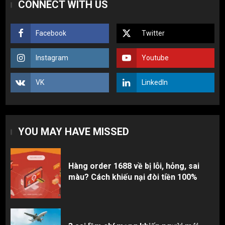
CONNECT WITH US
màu? Cách khiếu nại đòi tiền 100%
1
Facebook
Twitter
3 sai lầm chí mạng khiến người mới
Instagram
Youtube
nhập hàng Trung Quốc bị lỗ vốn, ôm sô
2
VK
LinkedIn
Top 10 nguồn hàng thời trang 1688 giá
rẻ giật mình cho dân buôn mới
YOU MAY HAVE MISSED
3
Hàng order 1688 về bị lỗi, hỏng, sai
màu? Cách khiếu nại đòi tiền 100%