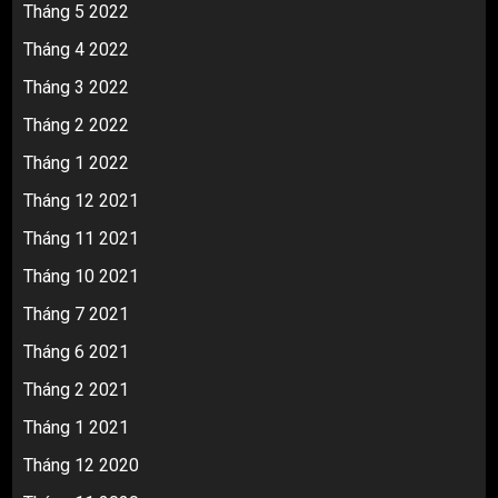
Tháng 5 2022
Tháng 4 2022
Tháng 3 2022
Tháng 2 2022
Tháng 1 2022
Tháng 12 2021
Tháng 11 2021
Tháng 10 2021
Tháng 7 2021
Tháng 6 2021
Tháng 2 2021
Tháng 1 2021
Tháng 12 2020