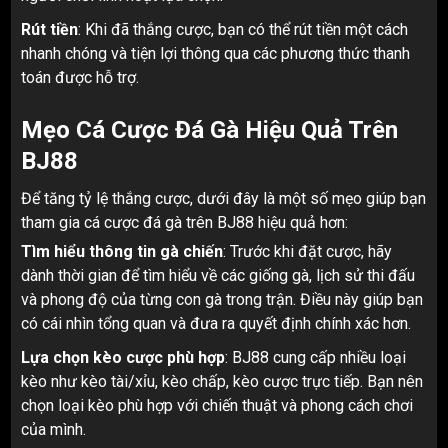
Rút tiền
: Khi đã thắng cược, bạn có thể rút tiền một cách
nhanh chóng và tiện lợi thông qua các phương thức thanh
toán được hỗ trợ.
Mẹo Cá Cược Đá Gà Hiệu Quả Trên
BJ88
Để tăng tỷ lệ thắng cược, dưới đây là một số mẹo giúp bạn
tham gia cá cược đá gà trên BJ88 hiệu quả hơn:
Tìm hiểu thông tin gà chiến
: Trước khi đặt cược, hãy
dành thời gian để tìm hiểu về các giống gà, lịch sử thi đấu
và phong độ của từng con gà trong trận. Điều này giúp bạn
có cái nhìn tổng quan và đưa ra quyết định chính xác hơn.
Lựa chọn kèo cược phù hợp
: BJ88 cung cấp nhiều loại
kèo như kèo tài/xỉu, kèo chấp, kèo cược trực tiếp. Bạn nên
chọn loại kèo phù hợp với chiến thuật và phong cách chơi
của mình.