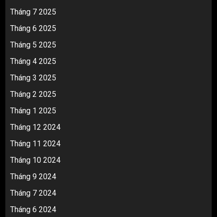
Tháng 7 2025
Tháng 6 2025
Tháng 5 2025
Tháng 4 2025
Tháng 3 2025
Tháng 2 2025
Tháng 1 2025
Tháng 12 2024
Tháng 11 2024
Tháng 10 2024
Tháng 9 2024
Tháng 7 2024
Tháng 6 2024