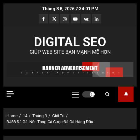
Skip
Tháng 8 8, 2026
7:34:02 PM
to
Facebook
Twitter
Instagram
Youtube
VK
LinkedIn
content
DIGITAL SEO
GIÚP WEB SITE BẠN MẠNH MẼ HƠN
Primary
Menu
Home
14
Tháng 9
Giải Trí
BJ88 Đá Gà: Nền Tảng Cá Cược Đá Gà Hàng Đầu