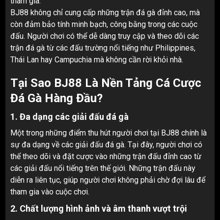
tham gia.
BJ88 không chỉ cung cấp những trận đá gà đỉnh cao, mà
còn đảm bảo tính minh bạch, công bằng trong các cuộc
đấu. Người chơi có thể dễ dàng truy cập và theo dõi các
trận đá gà từ các đấu trường nổi tiếng như Philippines,
Thái Lan hay Campuchia mà không cần rời khỏi nhà.
Tại Sao BJ88 Là Nền Tảng Cá Cược
Đá Gà Hàng Đầu?
1.
Đa dạng các giải đấu đá gà
Một trong những điểm thu hút người chơi tại BJ88 chính là
sự đa dạng về các giải đấu đá gà. Tại đây, người chơi có
thể theo dõi và đặt cược vào những trận đấu đỉnh cao từ
các giải đấu nổi tiếng trên thế giới. Những trận đấu này
diễn ra liên tục, giúp người chơi không phải chờ đợi lâu để
tham gia vào cuộc chơi.
2.
Chất lượng hình ảnh và âm thanh vượt trội