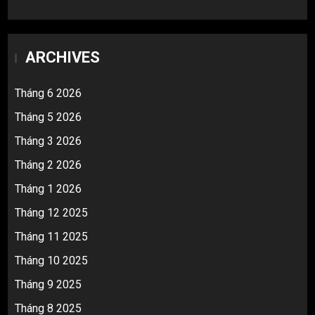
ARCHIVES
Tháng 6 2026
Tháng 5 2026
Tháng 3 2026
Tháng 2 2026
Tháng 1 2026
Tháng 12 2025
Tháng 11 2025
Tháng 10 2025
Tháng 9 2025
Tháng 8 2025