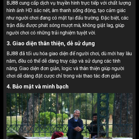
BJ88 cung cấp dịch vụ truyền hình trực tiếp với chất lượng
hình ảnh HD sắc nét, âm thanh sống động, tạo cảm giác
như người chơi đang có mặt tại đấu trường. Đặc biệt, các
trận đấu được phát sóng mượt mà, không giật lag, giúp
người chơi có những trải nghiệm tuyệt vời.
3.
Giao diện thân thiện, dễ sử dụng
BJ88 đã tối ưu hóa giao diện để người chơi, dù mới hay lâu
năm, đều có thể dễ dàng truy cập và sử dụng các tính
năng. Giao diện đơn giản, logic và thân thiện giúp người
chơi dễ dàng đặt cược chỉ trong vài thao tác đơn giản.
4.
Bảo mật và minh bạch