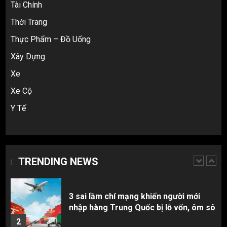
Tài Chính
Cách thanh toán khi tự đặt hàng
Thời Trang
Taobao: Thẻ Visa hay ví Alipay?
Thực Phẩm – Đồ Uống
5
Xây Dựng
Xe
Hàng order 1688 về bị lỗi, hỏng, sai
màu? Cách khiếu nại đòi tiền 100%
Xe Cộ
1
Y Tế
3 sai lầm chí mạng khiến người mới
nhập hàng Trung Quốc bị lỗ vốn, ôm sô
TRENDING NEWS
2
Top 10 nguồn hàng thời trang 1688 giá
rẻ giật mình cho dân buôn mới
3