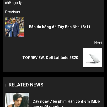
chế hợp lý.
Post
Previous
navigation
Pr
Bản tin bóng đá Tây Ban Nha 13/11
pos
Next
Next
TOPREVIEW: Dell Latitude 5320
post:
RELATED NEWS
Cày ngay 7 bộ phim Hàn có điểm IMDb
cao ngất ngưởng.