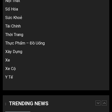
Nội Thất
Cách thanh toán khi tự đặt hàng
Taobao: Thẻ Visa hay ví Alipay?
Số Hóa
5
Sức Khoẻ
Tài Chính
Hàng order 1688 về bị lỗi, hỏng, sai
Thời Trang
màu? Cách khiếu nại đòi tiền 100%
Thực Phẩm – Đồ Uống
1
Xây Dựng
Xe
3 sai lầm chí mạng khiến người mới
nhập hàng Trung Quốc bị lỗ vốn, ôm sô
Xe Cộ
2
Y Tế
Top 10 nguồn hàng thời trang 1688 giá
rẻ giật mình cho dân buôn mới
TRENDING NEWS
3