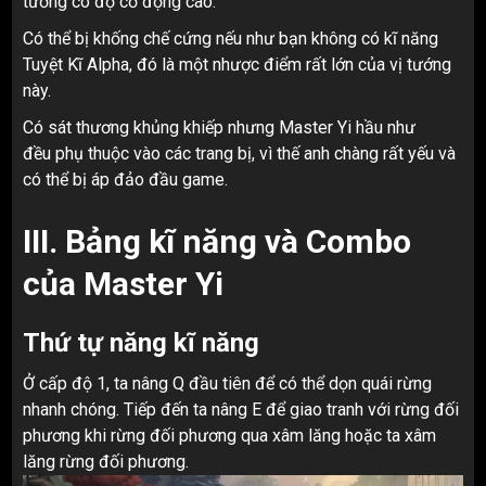
tướng có độ cơ động cao.
Có thể bị khống chế cứng nếu như bạn không có kĩ năng
Tuyệt Kĩ Alpha, đó là một nhược điểm rất lớn của vị tướng
này.
Có sát thương khủng khiếp nhưng Master Yi hầu như
đều phụ thuộc vào các trang bị, vì thế anh chàng rất yếu và
có thể bị áp đảo đầu game.
III. Bảng kĩ năng và Combo
của Master Yi
Thứ tự năng kĩ năng
Ở cấp độ 1, ta nâng Q đầu tiên để có thể dọn quái rừng
nhanh chóng. Tiếp đến ta nâng E để giao tranh với rừng đối
phương khi rừng đối phương qua xâm lăng hoặc ta xâm
lăng rừng đối phương.