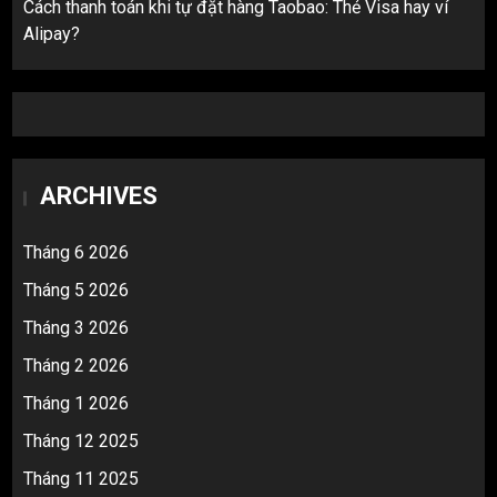
Cách thanh toán khi tự đặt hàng Taobao: Thẻ Visa hay ví
Alipay?
ARCHIVES
Tháng 6 2026
Tháng 5 2026
Tháng 3 2026
Tháng 2 2026
Tháng 1 2026
Tháng 12 2025
Tháng 11 2025