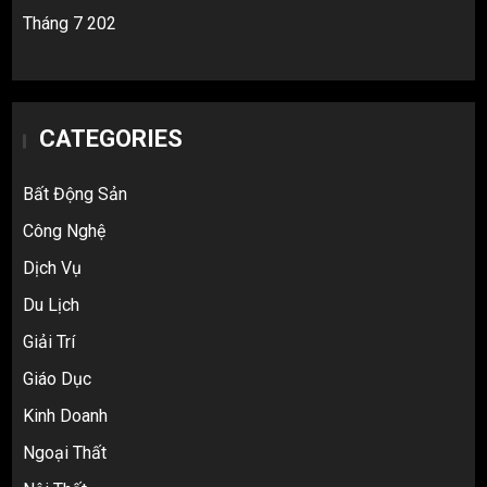
Tháng 7 202
CATEGORIES
Bất Động Sản
Top 10 nguồn hàng thời trang 1688 giá
Công Nghệ
rẻ giật mình cho dân buôn mới
Dịch Vụ
3
Du Lịch
Giải Trí
Review Top 5 Công Ty Ký Gửi Hàng
Giáo Dục
Taobao Uy Tín Nhất Tại TP.HCM
4
Kinh Doanh
Ngoại Thất