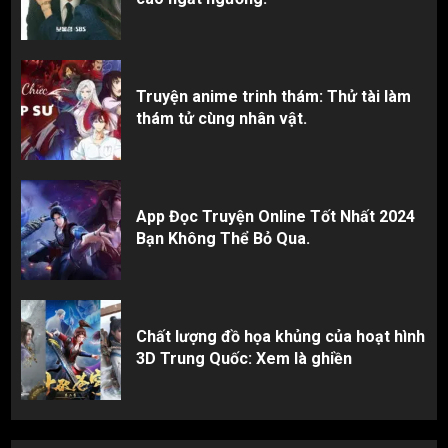
Truyện anime trinh thám: Thử tài làm
thám tử cùng nhân vật.
App Đọc Truyện Online Tốt Nhất 2024
Bạn Không Thể Bỏ Qua.
Chất lượng đồ họa khủng của hoạt hình
3D Trung Quốc: Xem là ghiền