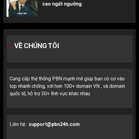
cao ngất ngưởng.
VỀ CHÚNG TÔI
Cung cấp thệ thống PBN mạnh mẽ giúp bạn có cơ vào
top nhanh chống, với hơn 100+ domain VN , và domain
quốc tế, hỗ trợ 30+ lĩnh vực khác nhau.
Liên hệ :
support@pbn24h.com