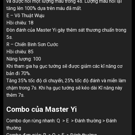
và được hồi một lượng máu trong 4s. Lượng máu hồi lại
tăng lên 100% dựa trên máu đã mất.
E – Võ Thuật Wuju
Hồi chiêu: 18
Đòn đánh của Master Yi gây thêm sát thương chuẩn trong
5s.
R – Chiến Binh Sơn Cước
Hồi chiêu: 85
Năng lượng: 100
Khi tham gia hạ gục tướng sẽ được giảm các kĩ năng cơ
bản đi 70%.
Tăng 35% tốc độ di chuyển, 25% tốc độ đánh và miễn làm
chậm trong 7s. Khi hạ gục tướng sẽ kéo dài Kĩ năng này
thêm 7s.
Combo của Master Yi
Combo dọn rừng nhanh: Q > E > Đánh thường > Đánh
thường