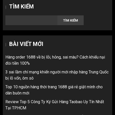
TÌM KIẾM
TÌM KIẾM
BÀI VIẾT MỚI
Hàng order 1688 về bị lỗi, hỏng, sai màu? Cách khiếu nại
đòi tiền 100%
3 sai lầm chí mạng khiến người mới nhập hàng Trung Quốc
bị lỗ vốn, ôm sô
Top 10 nguồn hàng thời trang 1688 giá rẻ giật mình cho
dân buôn mới
Review Top 5 Công Ty Ký Gửi Hàng Taobao Uy Tín Nhất
Tại TP.HCM