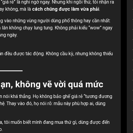
 “giá rẻ” là nghi ngờ ngay. Nhưng khi ngồi thử, tôi nhận ra
hay không, mà là
cách chúng được làm vừa phải
.
ung vào những vùng người dùng phổ thông hay cần nhất:
con lăn không chạy lung tung. Không phải kiểu “wow” ngay
ằng ngày.
hân đều được tác động. Không cầu kỳ, nhưng không thiếu
 hạn, không vẽ vời quá mức
ên nói khá thẳng. Họ không bảo ghế giá rẻ “tương đương
ệ. Thay vào đó, họ nói rõ: mẫu này phù hợp ai, dùng
mua, tôi muốn biết mình đang mua thứ gì, dùng được đến
o.