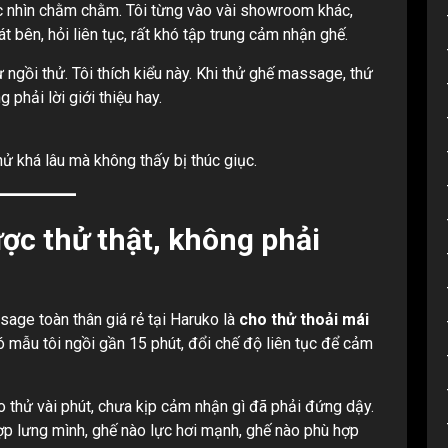
c nhìn chằm chằm. Tôi từng vào vài showroom khác,
 bên, hỏi liên tục, rất khó tập trung cảm nhận ghế.
ự ngồi thử. Tôi thích kiểu này. Khi thử ghế massage, thứ
 phải lời giới thiệu hay.
thử khá lâu mà không thấy bị thúc giục.
ợc thử thật, không phải
ge toàn thân giá rẻ tại Haruko là
cho thử thoải mái
Có mẫu tôi ngồi gần 15 phút, đổi chế độ liên tục để cảm
ho thử vài phút, chưa kịp cảm nhận gì đã phải đứng dậy.
hợp lưng mình, ghế nào lực hơi mạnh, ghế nào phù hợp