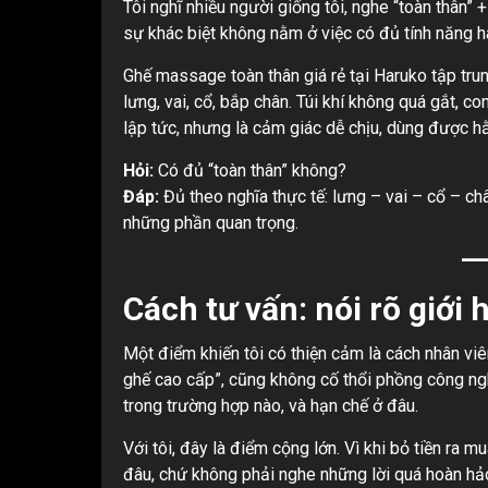
Tôi nghĩ nhiều người giống tôi, nghe “toàn thân” +
sự khác biệt không nằm ở việc có đủ tính năng 
Ghế massage toàn thân giá rẻ tại Haruko tập tr
lưng, vai, cổ, bắp chân. Túi khí không quá gắt, 
lập tức, nhưng là cảm giác dễ chịu, dùng được h
Hỏi:
Có đủ “toàn thân” không?
Đáp:
Đủ theo nghĩa thực tế: lưng – vai – cổ – c
những phần quan trọng.
Cách tư vấn: nói rõ giới
Một điểm khiến tôi có thiện cảm là cách nhân vi
ghế cao cấp”, cũng không cố thổi phồng công ngh
trong trường hợp nào, và hạn chế ở đâu.
Với tôi, đây là điểm cộng lớn. Vì khi bỏ tiền ra 
đâu, chứ không phải nghe những lời quá hoàn hả