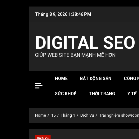
Skip
Tháng 8 9, 2026
1:38:47 PM
to
content
DIGITAL SEO
GIÚP WEB SITE BẠN MẠNH MẼ HƠN
HOME
BẤT ĐỘNG SẢN
CÔNG 
SỨC KHOẺ
THỜI TRANG
Y TẾ
Home
15
Tháng 1
Dịch Vụ
Trải nghiệm showroom 
Dịch Vụ