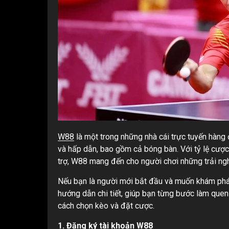
W88
là một trong những nhà cái trực tuyến hàng
và hấp dẫn, bao gồm cả bóng bàn. Với tỷ lệ cược 
trợ, W88 mang đến cho người chơi những trải ngh
Nếu bạn là người mới bắt đầu và muốn khám phá t
hướng dẫn chi tiết, giúp bạn từng bước làm quen 
cách chọn kèo và đặt cược.
1. Đăng ký tài khoản W88