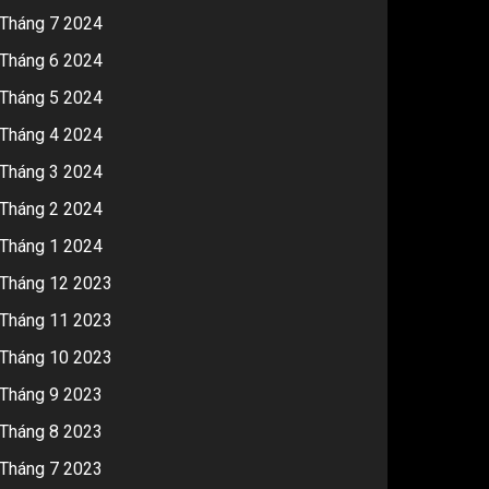
Tháng 7 2024
Tháng 6 2024
Tháng 5 2024
Tháng 4 2024
Tháng 3 2024
Tháng 2 2024
Tháng 1 2024
Tháng 12 2023
Tháng 11 2023
Tháng 10 2023
Tháng 9 2023
Tháng 8 2023
Tháng 7 2023