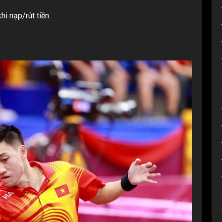
i nạp/rút tiền.
.