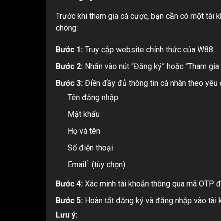
Trước khi tham gia cá cược, bạn cần có một tài 
chóng:
Bước 1:
Truy cập website chính thức của W88.
Bước 2:
Nhấn vào nút “Đăng ký” hoặc “Tham gia n
Bước 3:
Điền đầy đủ thông tin cá nhân theo yêu 
Tên đăng nhập
Mật khẩu
Họ và tên
Số điện thoại
1
Email
(tùy chọn)
Bước 4:
Xác minh tài khoản thông qua mã OTP đư
Bước 5:
Hoàn tất đăng ký và đăng nhập vào tài 
Lưu ý: