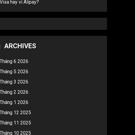
Visa hay ví Alipay?
ARCHIVES
Tháng 6 2026
Tháng 5 2026
Tháng 3 2026
Tháng 2 2026
Tháng 1 2026
Tháng 12 2025
Tháng 11 2025
Tháng 10 2025