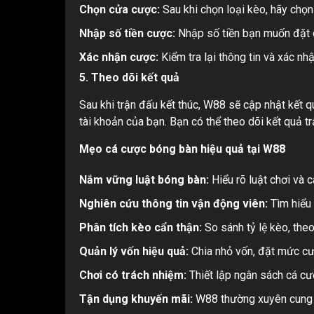
Chọn cửa cược:
Sau khi chọn loại kèo, hãy chọ
Nhập số tiền cược:
Nhập số tiền bạn muốn đặt 
Xác nhận cược:
Kiểm tra lại thông tin và xác nh
5. Theo dõi kết quả
Sau khi trận đấu kết thúc, W88 sẽ cập nhật kết q
tài khoản của bạn. Bạn có thể theo dõi kết quả 
Mẹo cá cược bóng bàn hiệu quả tại W88
Nắm vững luật bóng bàn:
Hiểu rõ luật chơi và 
Nghiên cứu thông tin vận động viên:
Tìm hiểu 
Phân tích kèo cẩn thận:
So sánh tỷ lệ kèo, the
Quản lý vốn hiệu quả:
Chia nhỏ vốn, đặt mức cượ
Chơi có trách nhiệm:
Thiết lập ngân sách cá cư
Tận dụng khuyến mãi:
W88 thường xuyên cung c