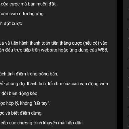
n cửa cược mà bạn muốn đặt.
cược vào ô tương ứng.
ận đặt cược.
uả và tiến hành thanh toán tiền thắng cược (nếu có) vào
trận đấu trực tiếp trên website hoặc ứng dụng của W88.
cách tính điểm trong bóng bàn.
về phong độ, thành tích, lối chơi của các vận động viên.
o dõi biến động kèo.
c hợp lý, không “tất tay”.
ợc và biết điểm dừng.
ấp các chương trình khuyến mãi hấp dẫn.