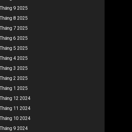
Tháng 9 2025
Tháng 8 2025
Tháng 7 2025
Tháng 6 2025
Tháng 5 2025
Tháng 4 2025
Tháng 3 2025
Tháng 2 2025
Tháng 1 2025
Tháng 12 2024
Tháng 11 2024
Tháng 10 2024
Tháng 9 2024