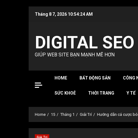
Skip
Tháng 8 7, 2026
10:54:26 AM
to
content
DIGITAL SEO
GIÚP WEB SITE BẠN MẠNH MẼ HƠN
HOME
BẤT ĐỘNG SẢN
CÔNG 
SỨC KHOẺ
THỜI TRANG
Y TẾ
Home
15
Tháng 1
Giải Trí
Hướng dẫn cá cược bón
Giải Trí