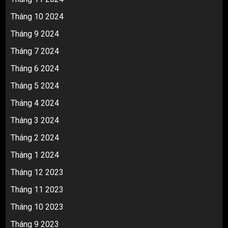
Tháng 10 2024
Tháng 9 2024
Tháng 7 2024
Tháng 6 2024
Tháng 5 2024
Tháng 4 2024
Tháng 3 2024
Tháng 2 2024
Tháng 1 2024
Tháng 12 2023
Tháng 11 2023
Tháng 10 2023
Tháng 9 2023