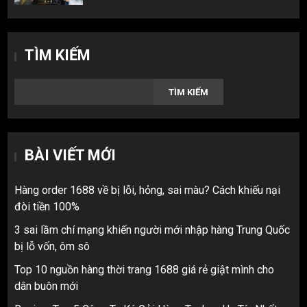
TÌM KIẾM
TÌM KIẾM
BÀI VIẾT MỚI
Hàng order 1688 về bị lỗi, hỏng, sai màu? Cách khiếu nại
đòi tiền 100%
3 sai lầm chí mạng khiến người mới nhập hàng Trung Quốc
bị lỗ vốn, ôm sô
Top 10 nguồn hàng thời trang 1688 giá rẻ giật mình cho
dân buôn mới