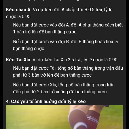
Kèo châu Á:
Ví dụ: kèo đội A chấp đội B 0.5 trái, tỷ lệ
cược là 0.95.
Nếu bạn đặt cược vào đội A, đội A phải thắng cách biệt
1 bàn trở lên để bạn thắng cược.
Nếu bạn đặt cược vào đội B, đội B thắng hoặc hòa là
bạn thắng cược.
Kèo Tài Xỉu:
Ví dụ: kèo Tài Xỉu 2.5 trái, tỷ lệ cược là 0.90.
Nếu bạn đặt cược Tài, tổng số bàn thắng trong trận đấu
phải từ 3 bàn trở lên để bạn thắng cược.
Nếu bạn đặt cược Xỉu, tổng số bàn thắng trong trận
đấu phải từ 2 bàn trở xuống để bạn thắng cược.
4. Các yếu tố ảnh hưởng đến tỷ lệ kèo