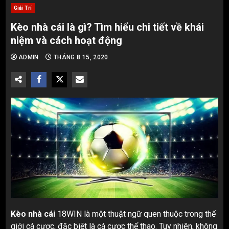
Giải Trí
Kèo nhà cái là gì? Tìm hiểu chi tiết về khái
niệm và cách hoạt động
ADMIN
THÁNG 8 15, 2020
Kèo nhà cái
18WIN
là một thuật ngữ quen thuộc trong thế
giới cá cược, đặc biệt là cá cược thể thao. Tuy nhiên, không