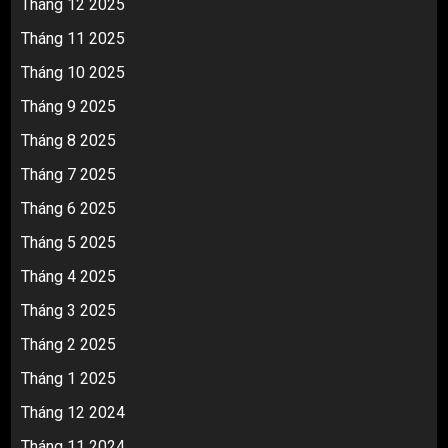
Tháng 12 2025
Tháng 11 2025
Tháng 10 2025
Tháng 9 2025
Tháng 8 2025
Tháng 7 2025
Tháng 6 2025
Tháng 5 2025
Tháng 4 2025
Tháng 3 2025
Tháng 2 2025
Tháng 1 2025
Tháng 12 2024
Tháng 11 2024