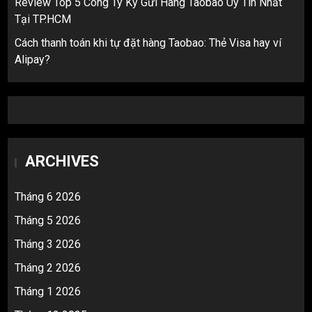
Review Top 5 Công Ty Ký Gửi Hàng Taobao Uy Tín Nhất
Tại TP.HCM
Cách thanh toán khi tự đặt hàng Taobao: Thẻ Visa hay ví
Alipay?
ARCHIVES
Tháng 6 2026
Tháng 5 2026
Tháng 3 2026
Tháng 2 2026
Tháng 1 2026