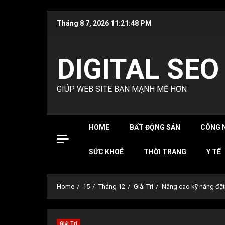
Skip
Tháng 8 7, 2026
11:21:49 PM
to
content
DIGITAL SEO
GIÚP WEB SITE BẠN MẠNH MẼ HƠN
HOME
BẤT ĐỘNG SẢN
CÔNG 
SỨC KHOẺ
THỜI TRANG
Y TẾ
Home
15
Tháng 12
Giải Trí
Nâng cao kỹ năng đặt
Giải Trí