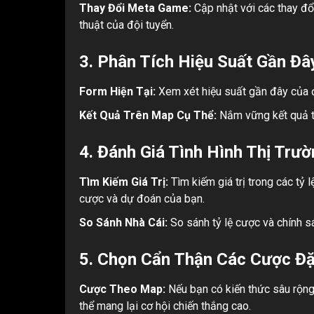
Thay Đổi Meta Game:
Cập nhật với các thay đổ
thuật của đội tuyển.
3.
Phân Tích Hiệu Suất Gần Đâ
Form Hiện Tại:
Xem xét hiệu suất gần đây của độ
Kết Quả Trên Map Cụ Thể:
Nắm vững kết quả tr
4.
Đánh Giá Tình Hình Thị Trư
Tìm Kiếm Giá Trị:
Tìm kiếm giá trị trong các tỷ l
cược và dự đoán của bạn.
So Sánh Nhà Cái:
So sánh tỷ lệ cược và chính sá
5.
Chọn Cẩn Thận Các Cược Đặc
Cược Theo Map:
Nếu bạn có kiến thức sâu rộng
thể mang lại cơ hội chiến thắng cao.