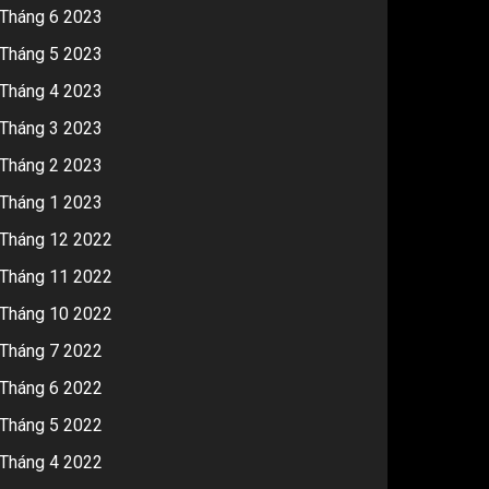
Tháng 6 2023
Tháng 5 2023
Tháng 4 2023
Tháng 3 2023
Tháng 2 2023
Tháng 1 2023
Tháng 12 2022
Tháng 11 2022
Tháng 10 2022
Tháng 7 2022
Tháng 6 2022
Tháng 5 2022
Tháng 4 2022