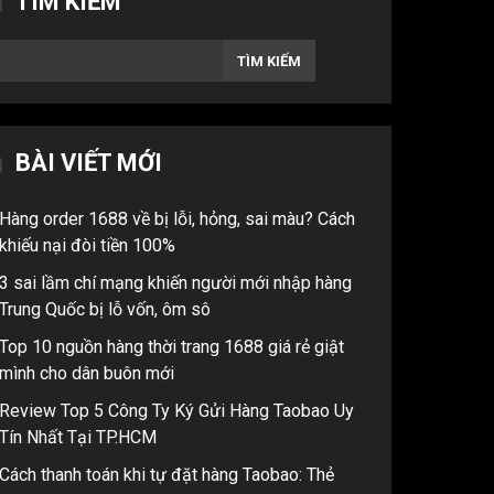
TÌM KIẾM
TÌM KIẾM
BÀI VIẾT MỚI
Hàng order 1688 về bị lỗi, hỏng, sai màu? Cách
khiếu nại đòi tiền 100%
3 sai lầm chí mạng khiến người mới nhập hàng
Trung Quốc bị lỗ vốn, ôm sô
Top 10 nguồn hàng thời trang 1688 giá rẻ giật
mình cho dân buôn mới
Review Top 5 Công Ty Ký Gửi Hàng Taobao Uy
Tín Nhất Tại TP.HCM
Cách thanh toán khi tự đặt hàng Taobao: Thẻ