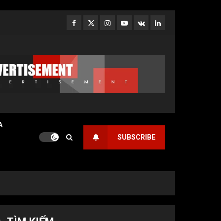
Facebook
Twitter
Instagram
Youtube
VK
LinkedIn
A
SUBSCRIBE