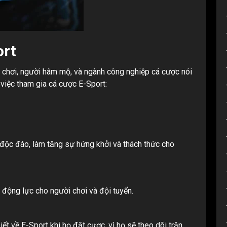
ort
i chơi, người hâm mộ, và ngành công nghiệp cá cược nói
 việc tham gia cá cược E-Sport:
í độc đáo, làm tăng sự hứng khởi và thách thức cho
g động lực cho người chơi và đội tuyển.
ết về E-Sport khi họ đặt cược, vì họ sẽ theo dõi trận