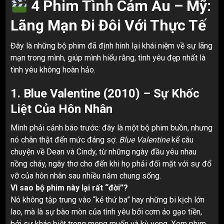
4 Phim Tình Cảm Âu – Mỹ:
Lãng Mạn Đi Đôi Với Thực Tế
Đây là những bộ phim đã định hình lại khái niệm về sự lãng
mạn trong mình, giúp mình hiểu rằng, tình yêu đẹp nhất là
tình yêu không hoàn hảo.
1. Blue Valentine (2010) – Sự Khốc
Liệt Của Hôn Nhân
Mình phải cảnh báo trước: đây là một bộ phim buồn, nhưng
nó chân thật đến mức đáng sợ.
Blue Valentine
kể câu
chuyện về Dean và Cindy, từ những ngày đầu yêu nhau
nồng cháy, ngây thơ cho đến khi họ phải đối mặt với sự đổ
vỡ của hôn nhân sau nhiều năm chung sống.
Vì sao bộ phim này lại rất “đời”?
Nó không tập trung vào “kẻ thứ ba” hay những bi kịch lớn
lao, mà là sự bào mòn của tình yêu bởi cơm áo gạo tiền,
bởi sự khác biệt trong mong muốn và kỳ vọng. Xem phim,