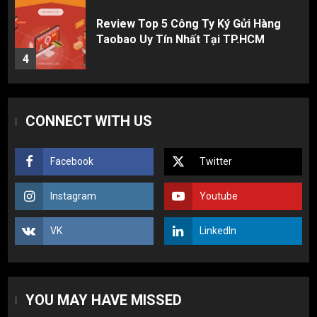
Cách thanh toán khi tự đặt hàng
Taobao: Thẻ Visa hay ví Alipay?
5
Hàng order 1688 về bị lỗi, hỏng, sai
CONNECT WITH US
màu? Cách khiếu nại đòi tiền 100%
1
Facebook
Twitter
3 sai lầm chí mạng khiến người mới
Instagram
Youtube
nhập hàng Trung Quốc bị lỗ vốn, ôm sô
2
VK
LinkedIn
Top 10 nguồn hàng thời trang 1688 giá
rẻ giật mình cho dân buôn mới
YOU MAY HAVE MISSED
3