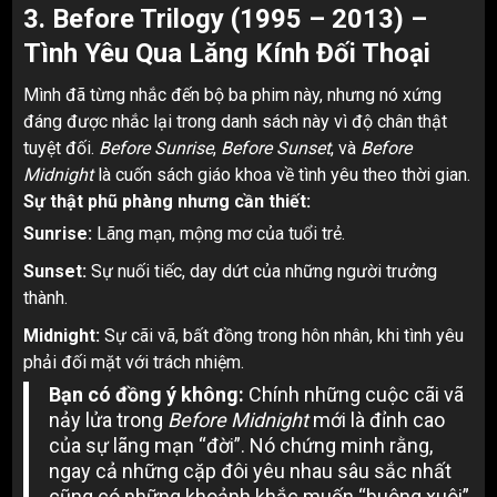
3. Before Trilogy (1995 – 2013) –
Tình Yêu Qua Lăng Kính Đối Thoại
Mình đã từng nhắc đến bộ ba phim này, nhưng nó xứng
đáng được nhắc lại trong danh sách này vì độ chân thật
tuyệt đối.
Before Sunrise
,
Before Sunset
, và
Before
Midnight
là cuốn sách giáo khoa về tình yêu theo thời gian.
Sự thật phũ phàng nhưng cần thiết:
Sunrise:
Lãng mạn, mộng mơ của tuổi trẻ.
Sunset:
Sự nuối tiếc, day dứt của những người trưởng
thành.
Midnight:
Sự cãi vã, bất đồng trong hôn nhân, khi tình yêu
phải đối mặt với trách nhiệm.
Bạn có đồng ý không:
Chính những cuộc cãi vã
nảy lửa trong
Before Midnight
mới là đỉnh cao
của sự lãng mạn “đời”. Nó chứng minh rằng,
ngay cả những cặp đôi yêu nhau sâu sắc nhất
cũng có những khoảnh khắc muốn “buông xuôi”,