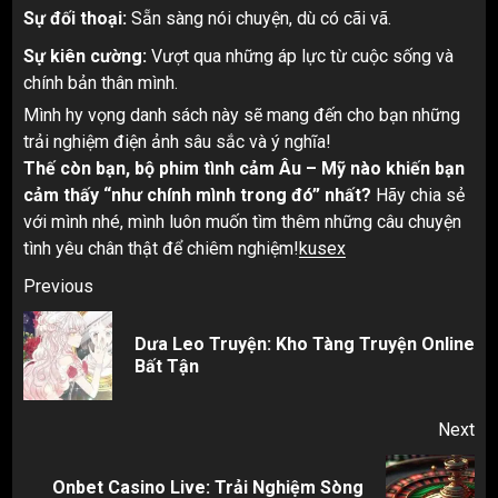
Sự đối thoại:
Sẵn sàng nói chuyện, dù có cãi vã.
Sự kiên cường:
Vượt qua những áp lực từ cuộc sống và
chính bản thân mình.
Mình hy vọng danh sách này sẽ mang đến cho bạn những
trải nghiệm điện ảnh sâu sắc và ý nghĩa!
Thế còn bạn, bộ phim tình cảm Âu – Mỹ nào khiến bạn
cảm thấy “như chính mình trong đó” nhất?
Hãy chia sẻ
với mình nhé, mình luôn muốn tìm thêm những câu chuyện
tình yêu chân thật để chiêm nghiệm!
kusex
Post
Previous
navigation
Dưa Leo Truyện: Kho Tàng Truyện Online
Pr
Bất Tận
pos
Next
Onbet Casino Live: Trải Nghiệm Sòng
Next