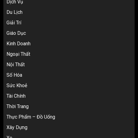
Dịch Vụ
Du Lịch
Giải Trí
Top 10 nguồn hàng thời trang 1688 giá
Giáo Dục
rẻ giật mình cho dân buôn mới
3
Kinh Doanh
Ngoại Thất
Nội Thất
Review Top 5 Công Ty Ký Gửi Hàng
Taobao Uy Tín Nhất Tại TP.HCM
Số Hóa
4
Sức Khoẻ
Tài Chính
Cách thanh toán khi tự đặt hàng
Thời Trang
Taobao: Thẻ Visa hay ví Alipay?
Thực Phẩm – Đồ Uống
5
Xây Dựng
Xe