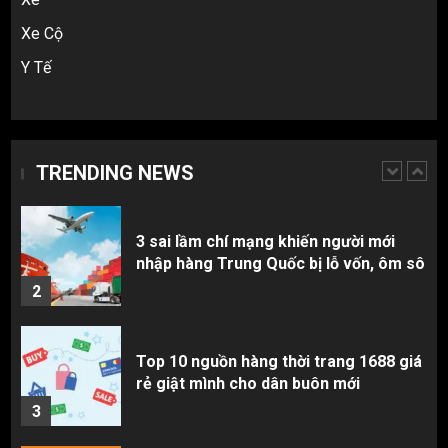
Hàng order 1688 về bị lỗi, hỏng, sai
màu? Cách khiếu nại đòi tiền 100%
Xe Cộ
1
Y Tế
3 sai lầm chí mạng khiến người mới
nhập hàng Trung Quốc bị lỗ vốn, ôm sô
TRENDING NEWS
2
Top 10 nguồn hàng thời trang 1688 giá
rẻ giật mình cho dân buôn mới
3
Review Top 5 Công Ty Ký Gửi Hàng
Taobao Uy Tín Nhất Tại TP.HCM
4