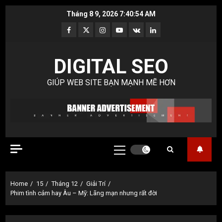
Skip
Tháng 8 9, 2026
7:40:55 AM
to
Facebook
Twitter
Instagram
Youtube
VK
LinkedIn
content
DIGITAL SEO
GIÚP WEB SITE BẠN MẠNH MẼ HƠN
Primary
Menu
Home
15
Tháng 12
Giải Trí
Phim tình cảm hay Âu – Mỹ: Lãng mạn nhưng rất đời