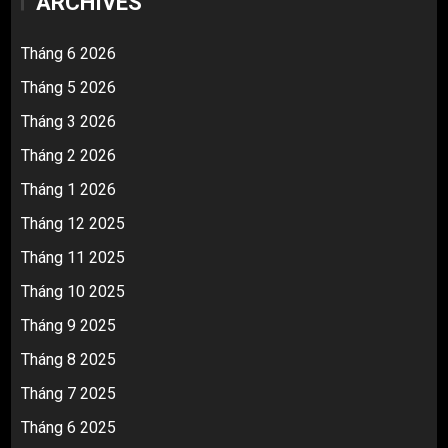
ARCHIVES
Tháng 6 2026
Tháng 5 2026
Tháng 3 2026
Tháng 2 2026
Tháng 1 2026
Tháng 12 2025
Tháng 11 2025
Tháng 10 2025
Tháng 9 2025
Tháng 8 2025
Tháng 7 2025
Tháng 6 2025