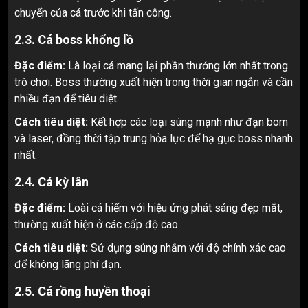
chuyển của cá trước khi tấn công.
2.3. Cá boss khổng lồ
Đặc điểm:
Là loại cá mang lại phần thưởng lớn nhất trong
trò chơi. Boss thường xuất hiện trong thời gian ngắn và cần
nhiều đạn để tiêu diệt.
Cách tiêu diệt:
Kết hợp các loại súng mạnh như đạn bom
và laser, đồng thời tập trung hỏa lực để hạ gục boss nhanh
nhất.
2.4. Cá kỳ lân
Đặc điểm:
Loài cá hiếm với hiệu ứng phát sáng đẹp mắt,
thường xuất hiện ở các cấp độ cao.
Cách tiêu diệt:
Sử dụng súng nhắm với độ chính xác cao
để không lãng phí đạn.
2.5. Cá rồng huyền thoại