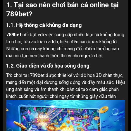
1. Tại sao nên chơi bán cá online tại
789bet?
1.1. Hệ thống cá khủng đa dạng
789bet
nổi bật với việc cung cấp nhiều loại cá khủng trong
trò chơi, từ các loại cá lớn, hiếm đến các boss khổng lồ.
Những con cá này không chỉ mang đến điểm thưởng cao
mà còn tạo nên thách thức thú vị cho người chơi.
1.2. Giao diện và đồ họa sống động
Trò chơi tại 789bet được thiết kế với đồ họa 3D chân thực,
mang đến một đại dương sống động và đầy màu sắc. Hiệu
ứng ánh sáng và âm thanh khi bắn cá tạo cảm giác phấn
khích, cuốn hút người chơi ngay từ những giây đầu tiên.