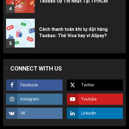
Taobao Uy Tín Nhất Tại TP.HCM
4
Cách thanh toán khi tự đặt hàng
Taobao: Thẻ Visa hay ví Alipay?
5
Hàng order 1688 về bị lỗi, hỏng, sai
CONNECT WITH US
màu? Cách khiếu nại đòi tiền 100%
1
Facebook
Twitter
3 sai lầm chí mạng khiến người mới
Instagram
Youtube
nhập hàng Trung Quốc bị lỗ vốn, ôm sô
2
VK
LinkedIn