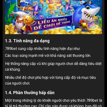
1.3. Tính năng đa dạng
789bet cung cấp nhiều tính năng hiện đại như:
Các loại súng mạnh mẽ với khả năng sát thương lớn.
Hệ thống nâng cấp vũ khí giúp người chơi dễ dàng tiêu diệt
cá khủng.
Nhiều chế độ chơi phù hợp với từng cấp độ và mục tiêu
của người chơi.
1.4. Phần thưởng hấp dẫn
Một trong những lý do khiến người chơi yêu thích 789bet là
tỷ lệ trả thưởng cao. Chỉ cần săn được cá khủng, bạn đã có