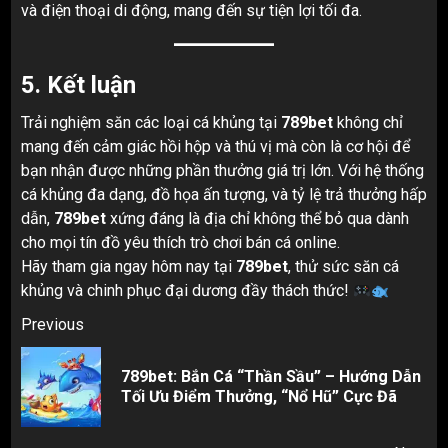
và điện thoại di động, mang đến sự tiện lợi tối đa.
5. Kết luận
Trải nghiệm săn các loại cá khủng tại
789bet
không chỉ
mang đến cảm giác hồi hộp và thú vị mà còn là cơ hội để
bạn nhận được những phần thưởng giá trị lớn. Với hệ thống
cá khủng đa dạng, đồ họa ấn tượng, và tỷ lệ trả thưởng hấp
dẫn,
789bet
xứng đáng là địa chỉ không thể bỏ qua dành
cho mọi tín đồ yêu thích trò chơi bán cá online.
Hãy tham gia ngay hôm nay tại
789bet
, thử sức săn cá
khủng và chinh phục đại dương đầy thách thức!
Post
Previous
navigation
789bet: Bắn Cá “Thần Sầu” – Hướng Dẫn
Pr
Tối Ưu Điểm Thưởng, “Nổ Hũ” Cực Đã
pos