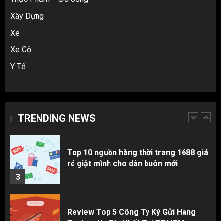
Xây Dựng
Xe
Hàng order 1688 về bị lỗi, hỏng, sai
màu? Cách khiếu nại đòi tiền 100%
Xe Cộ
1
Y Tế
3 sai lầm chí mạng khiến người mới
nhập hàng Trung Quốc bị lỗ vốn, ôm sô
TRENDING NEWS
2
Top 10 nguồn hàng thời trang 1688 giá
rẻ giật mình cho dân buôn mới
3
Review Top 5 Công Ty Ký Gửi Hàng