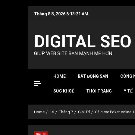
Skip
Tháng 8 8, 2026
6:13:22 AM
to
content
DIGITAL SEO
GIÚP WEB SITE BẠN MẠNH MẼ HƠN
HOME
BẤT ĐỘNG SẢN
CÔNG 
SỨC KHOẺ
THỜI TRANG
Y TẾ
Home
16
Tháng 7
Giải Trí
Cá cược Poker online: 
Giải Trí