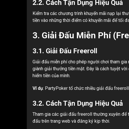
2.2. Cách Tận Dụng Hiệu Quả
Kiểm tra các chương trình khuyến mãi nạp lại th
tiền vào những thời điểm có khuyến mãi để tối đa 
3. Giải Đấu Miễn Phí (Fr
3.1. Giải Đấu Freeroll
Giải đấu miễn phí cho phép người chơi tham gia 
giành giải thưởng tiền mặt. Đây là cách tuyệt vờ
hiểm tiền của mình.
Ví dụ
: PartyPoker tổ chức nhiều giải đấu freerol
3.2. Cách Tận Dụng Hiệu Quả
Tham gia các giải đấu freeroll thường xuyên để tă
đấu trên trang web và đăng ký kịp thời.