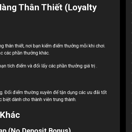
àng Thân Thiết (Loyalty
g thân thiết, nơi bạn kiếm điểm thưởng mỗi khi chơi.
oặc các phần thưởng khác.
ạn tích điểm và đổi lấy các phần thưởng giá trị .
ng. Đổi điểm thường xuyên để tận dụng các ưu đãi tốt
 biệt dành cho thành viên trung thành.
 Khác
ạp (No Deposit Bonus)