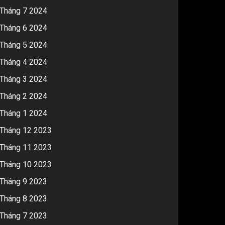
Tháng 7 2024
Tháng 6 2024
Tháng 5 2024
Tháng 4 2024
Tháng 3 2024
Tháng 2 2024
Tháng 1 2024
Tháng 12 2023
Tháng 11 2023
Tháng 10 2023
Tháng 9 2023
Tháng 8 2023
Tháng 7 2023