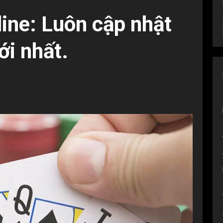
ine: Luôn cập nhật
i nhất.