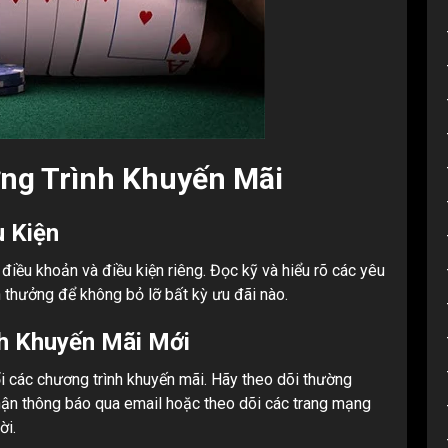
ơng Trình Khuyến Mãi
u Kiện
điều khoản và điều kiện riêng. Đọc kỹ và hiểu rõ các yêu
n thưởng để không bỏ lỡ bất kỳ ưu đãi nào.
nh Khuyến Mãi Mới
i các chương trình khuyến mãi. Hãy theo dõi thường
hận thông báo qua email hoặc theo dõi các trang mạng
ời.