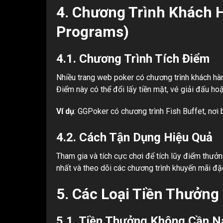
4. Chương Trình Khách H
Programs)
4.1. Chương Trình Tích Điểm
Nhiều trang web poker có chương trình khách hàn
Điểm này có thể đổi lấy tiền mặt, vé giải đấu h
Ví dụ
: GGPoker có chương trình Fish Buffet, nơi b
4.2. Cách Tận Dụng Hiệu Quả
Tham gia và tích cực chơi để tích lũy điểm thưở
nhất và theo dõi các chương trình khuyến mãi đặc
5. Các Loại Tiền Thưởng
5.1. Tiền Thưởng Không Cần N