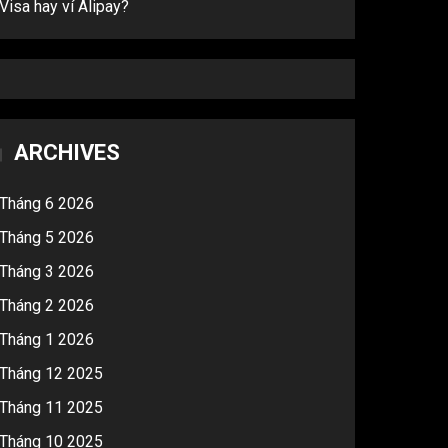
Visa hay ví Alipay?
ARCHIVES
Tháng 6 2026
Tháng 5 2026
Tháng 3 2026
Tháng 2 2026
Tháng 1 2026
Tháng 12 2025
Tháng 11 2025
Tháng 10 2025