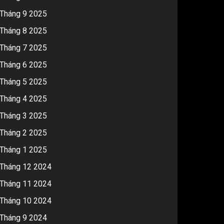
Tháng 9 2025
Tháng 8 2025
Tháng 7 2025
Tháng 6 2025
Tháng 5 2025
Tháng 4 2025
Tháng 3 2025
Tháng 2 2025
Tháng 1 2025
Tháng 12 2024
Tháng 11 2024
Tháng 10 2024
Tháng 9 2024