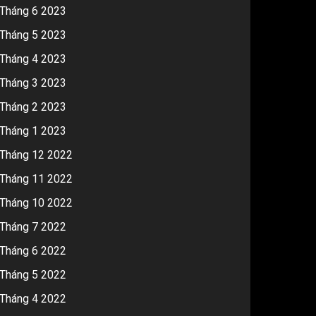
Tháng 6 2023
Tháng 5 2023
Tháng 4 2023
Tháng 3 2023
Tháng 2 2023
Tháng 1 2023
Tháng 12 2022
Tháng 11 2022
Tháng 10 2022
Tháng 7 2022
Tháng 6 2022
Tháng 5 2022
Tháng 4 2022