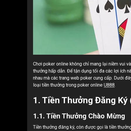
Chơi poker online không chỉ mang lại niềm vui và
thưởng hấp dẫn. Để tận dụng tối đa các lợi ích nà
nhau mà các trang web poker cung cấp. Dưới đây 
loại tiền thưởng trong poker online
U888
.
1. Tiền Thưởng Đăng Ký
1.1. Tiền Thưởng Chào Mừng
Tiền thưởng đăng ký, còn được gọi là tiền thưởn