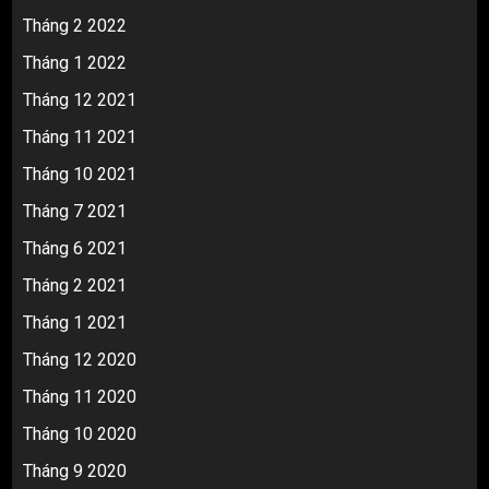
Tháng 2 2022
Tháng 1 2022
Tháng 12 2021
Tháng 11 2021
Tháng 10 2021
Tháng 7 2021
Tháng 6 2021
Tháng 2 2021
Tháng 1 2021
Tháng 12 2020
Tháng 11 2020
Tháng 10 2020
Tháng 9 2020