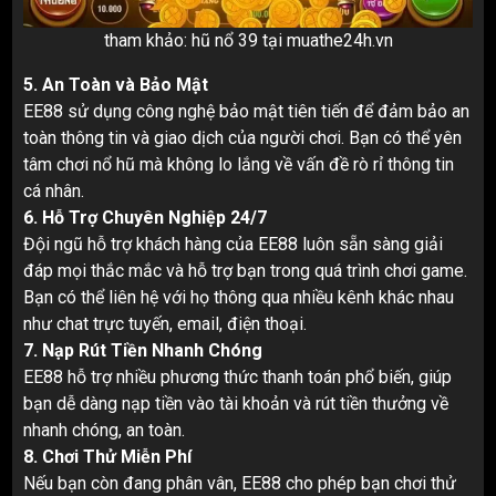
tham khảo: hũ nổ 39 tại muathe24h.vn
5. An Toàn và Bảo Mật
EE88 sử dụng công nghệ bảo mật tiên tiến để đảm bảo an
toàn thông tin và giao dịch của người chơi. Bạn có thể yên
tâm chơi nổ hũ mà không lo lắng về vấn đề rò rỉ thông tin
cá nhân.
6. Hỗ Trợ Chuyên Nghiệp 24/7
Đội ngũ hỗ trợ khách hàng của EE88 luôn sẵn sàng giải
đáp mọi thắc mắc và hỗ trợ bạn trong quá trình chơi game.
Bạn có thể liên hệ với họ thông qua nhiều kênh khác nhau
như chat trực tuyến, email, điện thoại.
7. Nạp Rút Tiền Nhanh Chóng
EE88 hỗ trợ nhiều phương thức thanh toán phổ biến, giúp
bạn dễ dàng nạp tiền vào tài khoản và rút tiền thưởng về
nhanh chóng, an toàn.
8. Chơi Thử Miễn Phí
Nếu bạn còn đang phân vân, EE88 cho phép bạn chơi thử