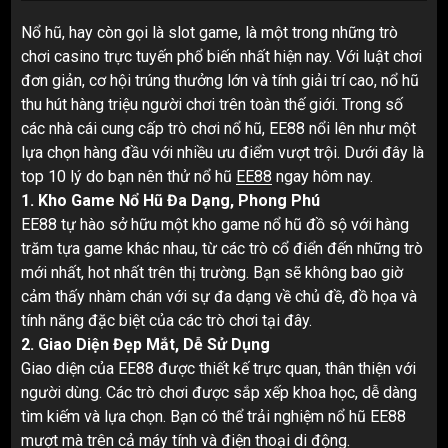
Nổ hũ, hay còn gọi là slot game, là một trong những trò
chơi casino trực tuyến phổ biến nhất hiện nay. Với luật chơi
đơn giản, cơ hội trúng thưởng lớn và tính giải trí cao, nổ hũ
thu hút hàng triệu người chơi trên toàn thế giới. Trong số
các nhà cái cung cấp trò chơi nổ hũ, EE88 nổi lên như một
lựa chọn hàng đầu với nhiều ưu điểm vượt trội. Dưới đây là
top 10 lý do bạn nên thử nổ hũ
EE88
ngay hôm nay.
1. Kho Game Nổ Hũ Đa Dạng, Phong Phú
EE88 tự hào sở hữu một kho game nổ hũ đồ sộ với hàng
trăm tựa game khác nhau, từ các trò cổ điển đến những trò
mới nhất, hot nhất trên thị trường. Bạn sẽ không bao giờ
cảm thấy nhàm chán với sự đa dạng về chủ đề, đồ họa và
tính năng đặc biệt của các trò chơi tại đây.
2. Giao Diện Đẹp Mắt, Dễ Sử Dụng
Giao diện của EE88 được thiết kế trực quan, thân thiện với
người dùng. Các trò chơi được sắp xếp khoa học, dễ dàng
tìm kiếm và lựa chọn. Bạn có thể trải nghiệm nổ hũ EE88
mượt mà trên cả máy tính và điện thoại di động.