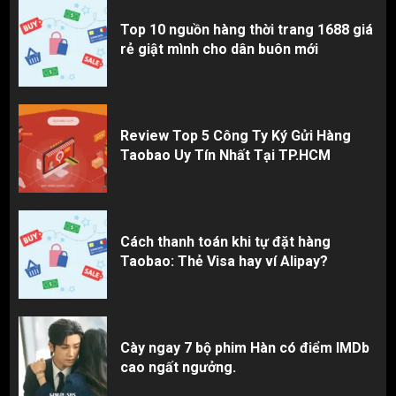
Top 10 nguồn hàng thời trang 1688 giá
rẻ giật mình cho dân buôn mới
Review Top 5 Công Ty Ký Gửi Hàng
Taobao Uy Tín Nhất Tại TP.HCM
Cách thanh toán khi tự đặt hàng
Taobao: Thẻ Visa hay ví Alipay?
Cày ngay 7 bộ phim Hàn có điểm IMDb
cao ngất ngưởng.