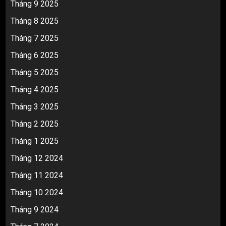
Tháng 9 2025
Tháng 8 2025
Tháng 7 2025
Tháng 6 2025
Tháng 5 2025
Tháng 4 2025
Tháng 3 2025
Tháng 2 2025
Tháng 1 2025
Tháng 12 2024
Tháng 11 2024
Tháng 10 2024
Tháng 9 2024