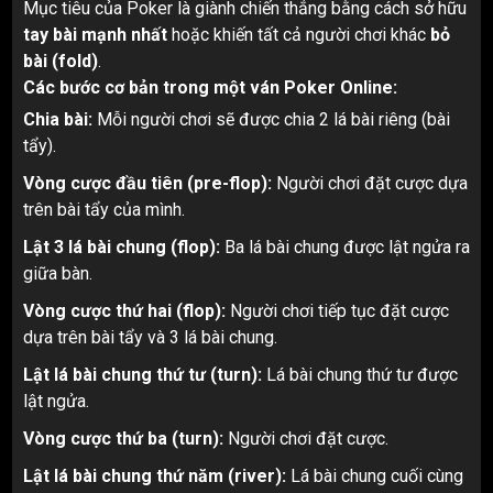
Mục tiêu của Poker là giành chiến thắng bằng cách sở hữu
tay bài mạnh nhất
hoặc khiến tất cả người chơi khác
bỏ
bài (fold)
.
Các bước cơ bản trong một ván Poker Online:
Chia bài:
Mỗi người chơi sẽ được chia 2 lá bài riêng (bài
tẩy).
Vòng cược đầu tiên (pre-flop):
Người chơi đặt cược dựa
trên bài tẩy của mình.
Lật 3 lá bài chung (flop):
Ba lá bài chung được lật ngửa ra
giữa bàn.
Vòng cược thứ hai (flop):
Người chơi tiếp tục đặt cược
dựa trên bài tẩy và 3 lá bài chung.
Lật lá bài chung thứ tư (turn):
Lá bài chung thứ tư được
lật ngửa.
Vòng cược thứ ba (turn):
Người chơi đặt cược.
Lật lá bài chung thứ năm (river):
Lá bài chung cuối cùng