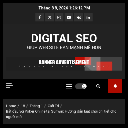
Skip
Tháng 8 8, 2026
1:26:13 PM
to
Facebook
Twitter
Instagram
Youtube
VK
LinkedIn
content
DIGITAL SEO
GIÚP WEB SITE BẠN MẠNH MẼ HƠN
Primary
Menu
Home
18
Tháng 1
Giải Trí
Bắt đầu với Poker Online tại Sunwin: Hướng dẫn luật chơi chi tiết cho
người mới