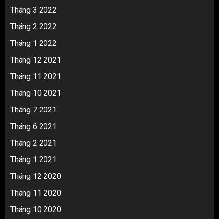
Tháng 3 2022
Tháng 2 2022
Tháng 1 2022
Tháng 12 2021
Tháng 11 2021
Tháng 10 2021
Tháng 7 2021
Tháng 6 2021
Tháng 2 2021
Tháng 1 2021
Tháng 12 2020
Tháng 11 2020
Tháng 10 2020