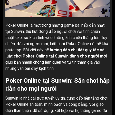
Poker Online là một trong những game bài hấp dẫn nhất
tại Sunwin, thu hút đông đảo người chơi với tính chiến
thuật cao, sự kịch tính và cơ hội giành chiến thắng lớn. Tuy
nhiên, đối với người mới, luật chơi Poker Online có thể khá
phức tạp. Bài viết này sẽ
hướng dẫn chi tiết quy tắc và
luật chơi Poker Online tại Sunwin dành cho người mới
,
giúp bạn nhanh chóng làm quen và tự tin tham gia vào
những ván bài đầy kịch tính.
Poker Online tại Sunwin: Sân chơi hấp
dẫn cho mọi người
Sunwin là nhà cái trực tuyến uy tín, cung cấp nền tảng chơi
Poker Online an toàn, minh bạch và công bằng. Với giao
diện thân thiện, dễ sử dụng, kết hợp với hệ thống game đa