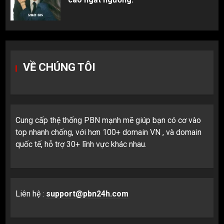
VỀ CHÚNG TÔI
Cung cấp thệ thống PBN mạnh mẽ giúp bạn có cơ vào
top nhanh chống, với hơn 100+ domain VN , và domain
quốc tế, hỗ trợ 30+ lĩnh vực khác nhau.
Liên hệ :
support@pbn24h.com