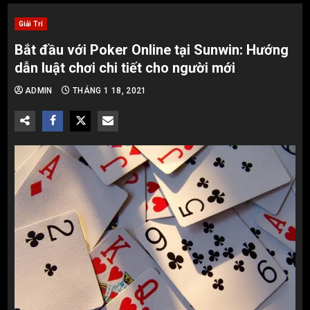
Giải Trí
Bắt đầu với Poker Online tại Sunwin: Hướng
dẫn luật chơi chi tiết cho người mới
ADMIN
THÁNG 1 18, 2021