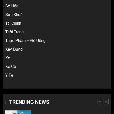
Taobao Uy Tín Nhất Tại TP.HCM
Số Hóa
4
Sức Khoẻ
Tài Chính
Cách thanh toán khi tự đặt hàng
Thời Trang
Taobao: Thẻ Visa hay ví Alipay?
Thực Phẩm – Đồ Uống
5
Xây Dựng
Xe
Hàng order 1688 về bị lỗi, hỏng, sai
màu? Cách khiếu nại đòi tiền 100%
Xe Cộ
1
Y Tế
3 sai lầm chí mạng khiến người mới
nhập hàng Trung Quốc bị lỗ vốn, ôm sô
TRENDING NEWS
2