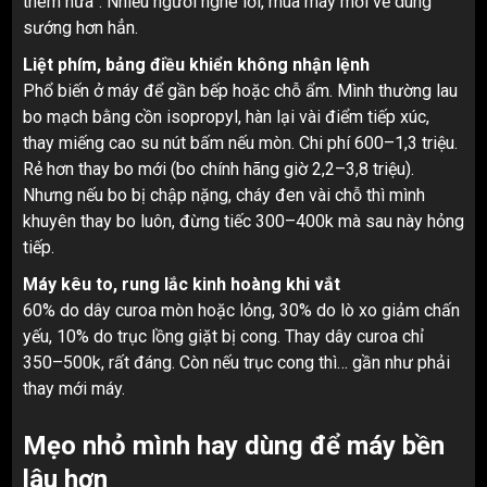
thêm nữa”. Nhiều người nghe lời, mua máy mới về dùng
sướng hơn hẳn.
Liệt phím, bảng điều khiển không nhận lệnh
Phổ biến ở máy để gần bếp hoặc chỗ ẩm. Mình thường lau
bo mạch bằng cồn isopropyl, hàn lại vài điểm tiếp xúc,
thay miếng cao su nút bấm nếu mòn. Chi phí 600–1,3 triệu.
Rẻ hơn thay bo mới (bo chính hãng giờ 2,2–3,8 triệu).
Nhưng nếu bo bị chập nặng, cháy đen vài chỗ thì mình
khuyên thay bo luôn, đừng tiếc 300–400k mà sau này hỏng
tiếp.
Máy kêu to, rung lắc kinh hoàng khi vắt
60% do dây curoa mòn hoặc lỏng, 30% do lò xo giảm chấn
yếu, 10% do trục lồng giặt bị cong. Thay dây curoa chỉ
350–500k, rất đáng. Còn nếu trục cong thì… gần như phải
thay mới máy.
Mẹo nhỏ mình hay dùng để máy bền
lâu hơn