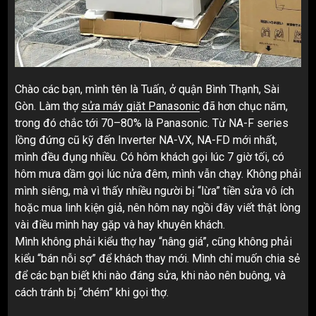
Chào các bạn, mình tên là Tuấn, ở quận Bình Thạnh, Sài
Gòn. Làm thợ
sửa máy giặt Panasonic
đã hơn chục năm,
trong đó chắc tới 70–80% là Panasonic. Từ NA-F series
lồng đứng cũ kỹ đến Inverter NA-VX, NA-FD mới nhất,
mình đều đụng nhiều. Có hôm khách gọi lúc 7 giờ tối, có
hôm mưa dầm gọi lúc nửa đêm, mình vẫn chạy. Không phải
mình siêng, mà vì thấy nhiều người bị “lừa” tiền sửa vô ích
hoặc mua linh kiện giả, nên hôm nay ngồi đây viết thật lòng
vài điều mình hay gặp và hay khuyên khách.
Mình không phải kiểu thợ hay “nâng giá”, cũng không phải
kiểu “bán nỗi sợ” để khách thay mới. Mình chỉ muốn chia sẻ
để các bạn biết khi nào đáng sửa, khi nào nên buông, và
cách tránh bị “chém” khi gọi thợ.