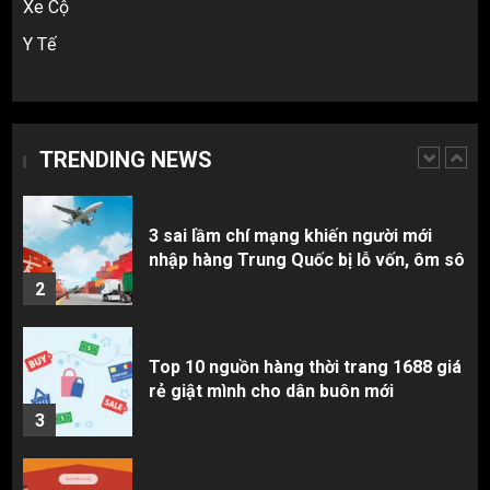
Xe Cộ
Hàng order 1688 về bị lỗi, hỏng, sai
Y Tế
màu? Cách khiếu nại đòi tiền 100%
1
3 sai lầm chí mạng khiến người mới
TRENDING NEWS
nhập hàng Trung Quốc bị lỗ vốn, ôm sô
2
Top 10 nguồn hàng thời trang 1688 giá
rẻ giật mình cho dân buôn mới
3
Review Top 5 Công Ty Ký Gửi Hàng
Taobao Uy Tín Nhất Tại TP.HCM
4