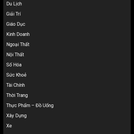
Du Lịch
Giải Trí
Giáo Dục
Top 10 nguồn hàng thời trang 1688 giá
Kinh Doanh
rẻ giật mình cho dân buôn mới
Ngoại Thất
3
Nội Thất
Số Hóa
Review Top 5 Công Ty Ký Gửi Hàng
Taobao Uy Tín Nhất Tại TP.HCM
Sức Khoẻ
4
Tài Chính
Thời Trang
Cách thanh toán khi tự đặt hàng
Thực Phẩm – Đồ Uống
Taobao: Thẻ Visa hay ví Alipay?
Xây Dựng
5
Xe