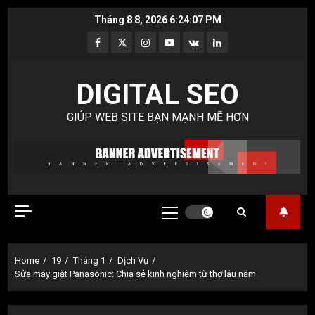
Skip
Tháng 8 8, 2026
6:24:08 PM
to
Facebook
Twitter
Instagram
Youtube
VK
LinkedIn
content
DIGITAL SEO
GIÚP WEB SITE BẠN MẠNH MẼ HƠN
Primary
Menu
Home
19
Tháng 1
Dịch Vụ
Sửa máy giặt Panasonic: Chia sẻ kinh nghiệm từ thợ lâu năm