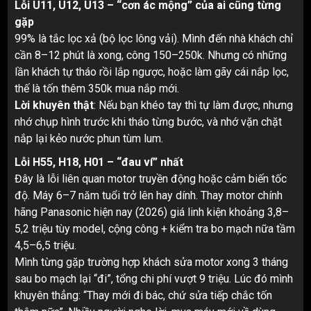
Lỗi U11, U12, U13 – “cơn ác mộng” của ai cũng từng
gặp
99% là tắc lọc xả (bộ lọc lông vải). Mình đến nhà khách chỉ
cần 8–12 phút là xong, công 150–250k. Nhưng có những
lần khách tự tháo rồi lắp ngược, hoặc làm gãy cái nắp lọc,
thế là tốn thêm 350k mua nắp mới.
Lời khuyên thật
: Nếu bạn khéo tay thì tự làm được, nhưng
nhớ chụp hình trước khi tháo từng bước, và nhớ vặn chặt
nắp lại kẻo nước phun tùm lum.
Lỗi H55, H18, H01 – “đau ví” nhất
Đây là lỗi liên quan motor truyền động hoặc cảm biến tốc
độ. Máy 6–7 năm tuổi trở lên hay dính. Thay motor chính
hãng Panasonic hiện nay (2026) giá linh kiện khoảng 3,8–
5,2 triệu tùy model, cộng công + kiểm tra bo mạch nữa tầm
4,5–6,5 triệu.
Mình từng gặp trường hợp khách sửa motor xong 3 tháng
sau bo mạch lại “đi”, tổng chi phí vượt 9 triệu. Lúc đó mình
khuyên thẳng: “Thay mới đi bác, chứ sửa tiếp chắc tốn