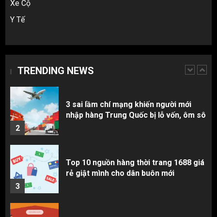
Xe Cộ
Hàng order 1688 về bị lỗi, hỏng, sai
Y Tế
màu? Cách khiếu nại đòi tiền 100%
1
3 sai lầm chí mạng khiến người mới
TRENDING NEWS
nhập hàng Trung Quốc bị lỗ vốn, ôm sô
2
Top 10 nguồn hàng thời trang 1688 giá
rẻ giật mình cho dân buôn mới
3
Review Top 5 Công Ty Ký Gửi Hàng
Taobao Uy Tín Nhất Tại TP.HCM
4