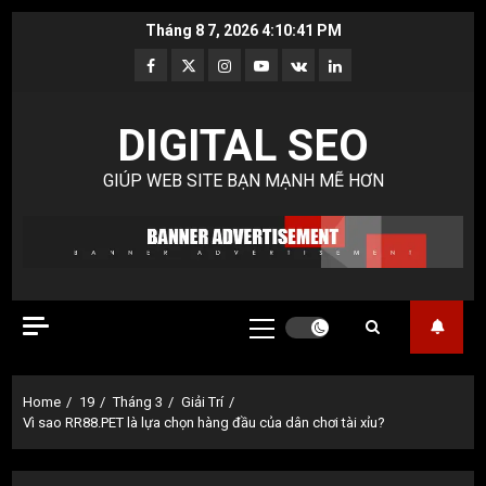
Skip
Tháng 8 7, 2026
4:10:42 PM
to
Facebook
Twitter
Instagram
Youtube
VK
LinkedIn
content
DIGITAL SEO
GIÚP WEB SITE BẠN MẠNH MẼ HƠN
Primary
Menu
Home
19
Tháng 3
Giải Trí
Vì sao RR88.PET là lựa chọn hàng đầu của dân chơi tài xỉu?