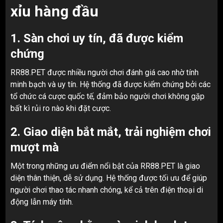
xỉu hàng đầu
1. Sàn chơi uy tín, đã được kiểm
chứng
RR88.PET được nhiều người chơi đánh giá cao nhờ tính
minh bạch và uy tín. Hệ thống đã được kiểm chứng bởi các
tổ chức cá cược quốc tế, đảm bảo người chơi không gặp
bất kì rủi ro nào khi đặt cược.
2. Giao diện bắt mắt, trải nghiệm chơi
mượt mà
Một trong những ưu điểm nổi bật của RR88.PET là giao
diện thân thiện, dễ sử dụng. Hệ thống được tối ưu để giúp
người chơi thao tác nhanh chóng, kể cả trên điện thoại di
động lẫn máy tính.