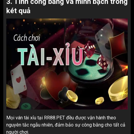
3. Tính công bằng và minh bạch trong
két quả
Mọi ván tài xỉu tại RR88.PET đều được vận hành theo
nguyên tắc ngẫu nhiên, đảm bảo sự công bằng cho tất cả
người chơi.