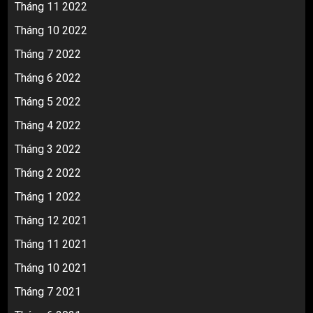
Tháng 11 2022
Tháng 10 2022
Tháng 7 2022
Tháng 6 2022
Tháng 5 2022
Tháng 4 2022
Tháng 3 2022
Tháng 2 2022
Tháng 1 2022
Tháng 12 2021
Tháng 11 2021
Tháng 10 2021
Tháng 7 2021