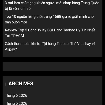
3 sai lầm chí mạng khiến người mới nhập hàng Trung Quốc
bị lỗ vốn, ôm sô
Top 10 nguồn hàng thời trang 1688 giá rẻ giật mình cho
dân buôn mới
Review Top 5 Công Ty Ký Gửi Hàng Taobao Uy Tín Nhất
Tại TP.HCM
Cách thanh toán khi tự đặt hàng Taobao: Thẻ Visa hay ví
Alipay?
ARCHIVES
Tháng 6 2026
Tháng 5 2026