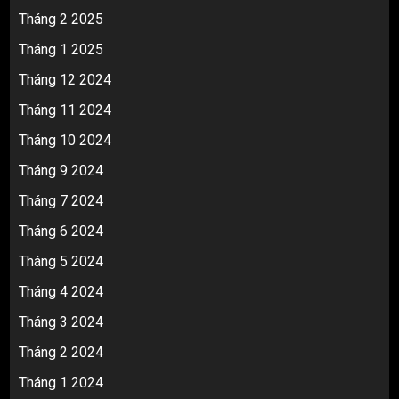
Tháng 2 2025
Tháng 1 2025
Tháng 12 2024
Tháng 11 2024
Tháng 10 2024
Tháng 9 2024
Tháng 7 2024
Tháng 6 2024
Tháng 5 2024
Tháng 4 2024
Tháng 3 2024
Tháng 2 2024
Tháng 1 2024