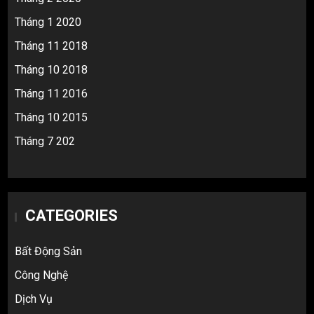
Tháng 1 2020
Tháng 11 2018
Tháng 10 2018
Tháng 11 2016
Tháng 10 2015
Tháng 7 202
CATEGORIES
Bất Động Sản
Công Nghệ
Dịch Vụ