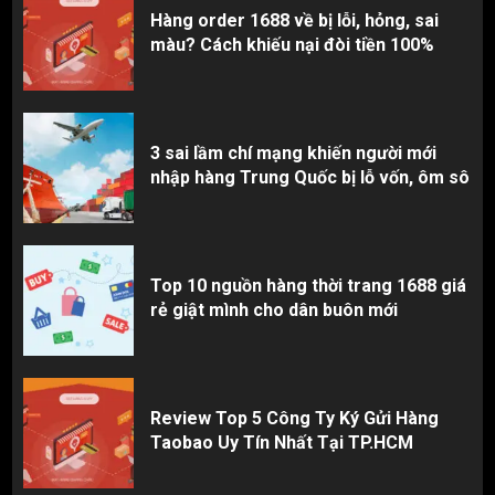
3
Hàng order 1688 về bị lỗi, hỏng, sai
màu? Cách khiếu nại đòi tiền 100%
3 sai lầm chí mạng khiến người mới
nhập hàng Trung Quốc bị lỗ vốn, ôm sô
Top 10 nguồn hàng thời trang 1688 giá
rẻ giật mình cho dân buôn mới
Review Top 5 Công Ty Ký Gửi Hàng
Taobao Uy Tín Nhất Tại TP.HCM