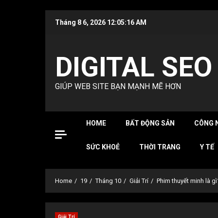
Skip
Tháng 8 6, 2026
12:05:17 AM
to
content
DIGITAL SEO
GIÚP WEB SITE BẠN MẠNH MẼ HƠN
HOME
BẤT ĐỘNG SẢN
CÔNG 
SỨC KHOẺ
THỜI TRANG
Y TẾ
Home
19
Tháng 10
Giải Trí
Phim thuyết minh là gì
Giải Trí