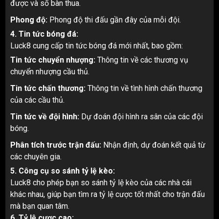
được và số bàn thua.
Phong độ:
Phong độ thi đấu gần đây của mỗi đội.
4. Tin tức bóng đá:
Luck8 cung cấp tin tức bóng đá mới nhất, bao gồm:
Tin tức chuyển nhượng:
Thông tin về các thương vụ
chuyển nhượng cầu thủ.
Tin tức chấn thương:
Thông tin về tình hình chấn thương
của các cầu thủ.
Tin tức về đội hình:
Dự đoán đội hình ra sân của các đội
bóng.
Phân tích trước trận đấu:
Nhận định, dự đoán kết quả từ
các chuyên gia.
5. Công cụ so sánh tỷ lệ kèo:
Luck8 cho phép bạn so sánh tỷ lệ kèo của các nhà cái
khác nhau, giúp bạn tìm ra tỷ lệ cược tốt nhất cho trận đấu
mà bạn quan tâm.
6. Tỷ lệ cược cao: