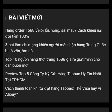
BÀI VIẾT MỚI
Hàng order 1688 về bị lỗi, hỏng, sai màu? Cách khiếu nại
đòi tiền 100%
3 sai lầm chí mạng khiến người mới nhập hàng Trung Quốc
bị lỗ vốn, ôm sô
Top 10 nguồn hàng thời trang 1688 giá rẻ giật mình cho
dân buôn mới
Review Top 5 Công Ty Ký Gửi Hàng Taobao Uy Tín Nhất
Tại TP.HCM
Cách thanh toán khi tự đặt hàng Taobao: Thẻ Visa hay ví
Alipay?