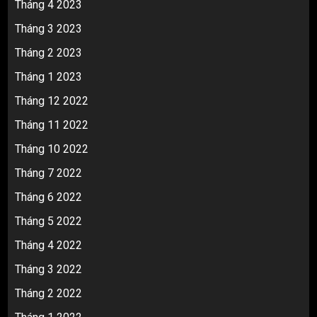
Tháng 4 2023
Tháng 3 2023
Tháng 2 2023
Tháng 1 2023
Tháng 12 2022
Tháng 11 2022
Tháng 10 2022
Tháng 7 2022
Tháng 6 2022
Tháng 5 2022
Tháng 4 2022
Tháng 3 2022
Tháng 2 2022