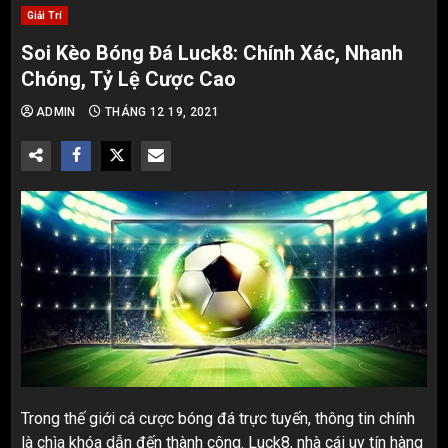
Giải Trí
Soi Kèo Bóng Đá Luck8: Chính Xác, Nhanh
Chóng, Tỷ Lệ Cược Cao
ADMIN
THÁNG 12 19, 2021
Trong thế giới cá cược bóng đá trực tuyến, thông tin chính
là chìa khóa dẫn đến thành công. Luck8, nhà cái uy tín hàng