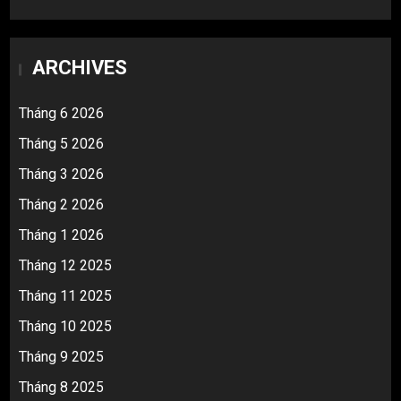
ARCHIVES
Tháng 6 2026
Tháng 5 2026
Tháng 3 2026
Tháng 2 2026
Tháng 1 2026
Tháng 12 2025
Tháng 11 2025
Tháng 10 2025
Tháng 9 2025
Tháng 8 2025