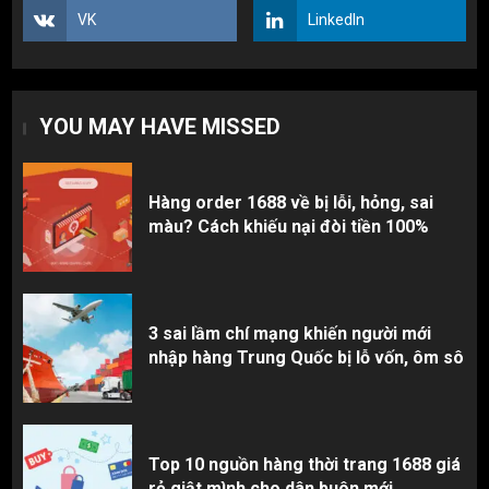
VK
LinkedIn
3 sai lầm chí mạng khiến người mới
nhập hàng Trung Quốc bị lỗ vốn, ôm sô
2
YOU MAY HAVE MISSED
Top 10 nguồn hàng thời trang 1688 giá
rẻ giật mình cho dân buôn mới
Hàng order 1688 về bị lỗi, hỏng, sai
màu? Cách khiếu nại đòi tiền 100%
3
3 sai lầm chí mạng khiến người mới
nhập hàng Trung Quốc bị lỗ vốn, ôm sô
Top 10 nguồn hàng thời trang 1688 giá
rẻ giật mình cho dân buôn mới