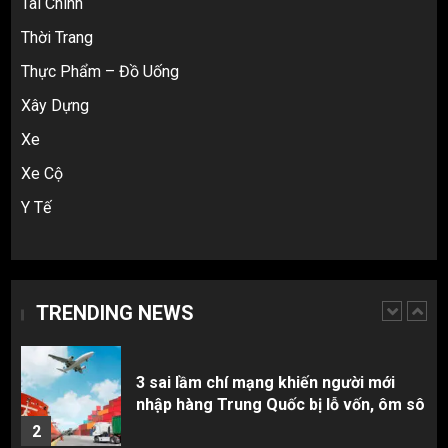
Tài Chính
4
Thời Trang
Thực Phẩm – Đồ Uống
Cách thanh toán khi tự đặt hàng
Xây Dựng
Taobao: Thẻ Visa hay ví Alipay?
Xe
5
Xe Cộ
Y Tế
Hàng order 1688 về bị lỗi, hỏng, sai
màu? Cách khiếu nại đòi tiền 100%
1
TRENDING NEWS
3 sai lầm chí mạng khiến người mới
nhập hàng Trung Quốc bị lỗ vốn, ôm sô
2