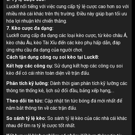
Luck8 nổi tiếng với việc cung cấp tỷ lệ cược cao hơn so với
nhiều nhà cái khác trên thị trường. Điều này giúp bạn tối ưu
hóa lợi nhuận khi chiến thắng.
7. Kèo cược đa dạng:
Luck8 cung cấp đa dạng các loại kèo cược, từ kèo châu Á,
kèo châu Âu, kèo Tài Xỉu đến các kèo phụ hấp dẫn, đáp
ứng nhu cầu đa dạng của người chơi.
Cách tận dụng công cụ soi kèo tại Luck8:
Kết hợp các công cụ:
Sử dụng kết hợp các công cụ soi
kèo để có cái nhìn toàn diện về trận đấu.
Phân tích kỹ lưỡng:
Dành thời gian phân tích kỹ lưỡng các
thông tin thống kê, lịch sử đối đầu, bảng xếp hạng,…
Theo dõi tin tức:
Cập nhật tin tức bóng đá mới nhất để
nắm bắt thông tin về các trận đấu.
So sánh tỷ lệ kèo:
So sánh tỷ lệ kèo của các nhà cái khác
nhau để tìm ra tỷ lệ cược tốt nhất.