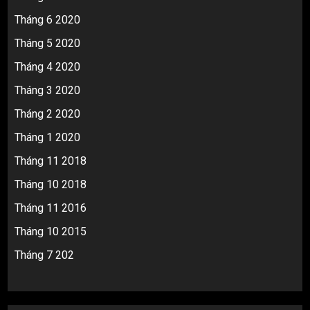
Tháng 6 2020
Tháng 5 2020
Tháng 4 2020
Tháng 3 2020
Tháng 2 2020
Tháng 1 2020
Tháng 11 2018
Tháng 10 2018
Tháng 11 2016
Tháng 10 2015
Tháng 7 202