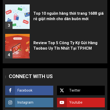
Top 10 nguồn hàng thời trang 1688 giá
rẻ giật mình cho dân buôn mới
3
Review Top 5 Công Ty Ký Gửi Hàng
Taobao Uy Tín Nhất Tại TP.HCM
4
Cách thanh toán khi tự đặt hàng
Taobao: Thẻ Visa hay ví Alipay?
5
CONNECT WITH US
Hàng order 1688 về bị lỗi, hỏng, sai
Facebook
Twitter
màu? Cách khiếu nại đòi tiền 100%
Instagram
Youtube
1