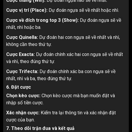
Cược thắng (Win):
Dự đoán ngựa nào sẽ về nhất.
Cược vị trí (Place):
Dự đoán ngựa sẽ về nhất hoặc nhì.
Cược về đích trong top 3 (Show):
Dự đoán ngựa sẽ về
nhất, nhì hoặc ba.
Cược Quinella:
Dự đoán hai con ngựa sẽ về nhất và nhì,
không cần theo thứ tự.
Cược Exacta:
Dự đoán chính xác hai con ngựa sẽ về nhất
và nhì, theo đúng thứ tự.
Cược Trifecta:
Dự đoán chính xác ba con ngựa sẽ về
nhất, nhì và ba, theo đúng thứ tự.
6. Đặt cược
Chọn kèo cược:
Chọn kèo cược mà bạn muốn đặt và
nhập số tiền cược.
Xác nhận cược:
Kiểm tra lại thông tin và xác nhận đặt
cược của bạn.
7. Theo dõi trận đua và kết quả