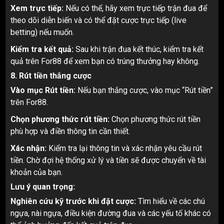
Xem trực tiếp:
Nếu có thể, hãy xem trực tiếp trận đua để
theo dõi diễn biến và có thể đặt cược trực tiếp (live
betting) nếu muốn.
Kiểm tra kết quả:
Sau khi trận đua kết thúc, kiểm tra kết
quả trên For88 để xem bạn có trúng thưởng hay không.
8. Rút tiền thắng cược
Vào mục Rút tiền:
Nếu bạn thắng cược, vào mục “Rút tiền”
trên For88.
Chọn phương thức rút tiền:
Chọn phương thức rút tiền
phù hợp và điền thông tin cần thiết.
Xác nhận:
Kiểm tra lại thông tin và xác nhận yêu cầu rút
tiền. Chờ đợi hệ thống xử lý và tiền sẽ được chuyển về tài
khoản của bạn.
Lưu ý quan trọng:
Nghiên cứu kỹ trước khi đặt cược:
Tìm hiểu về các chú
ngựa, nài ngựa, điều kiện đường đua và các yếu tố khác có