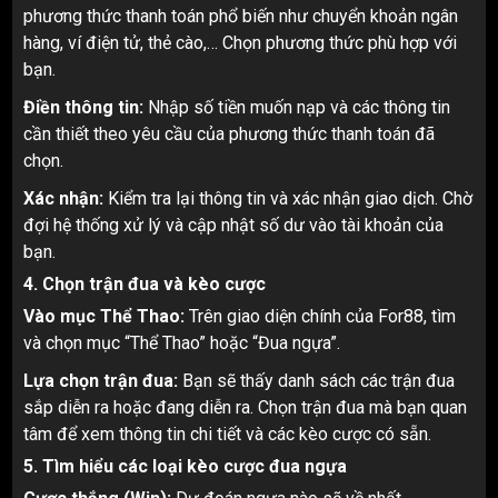
phương thức thanh toán phổ biến như chuyển khoản ngân
hàng, ví điện tử, thẻ cào,… Chọn phương thức phù hợp với
bạn.
Điền thông tin:
Nhập số tiền muốn nạp và các thông tin
cần thiết theo yêu cầu của phương thức thanh toán đã
chọn.
Xác nhận:
Kiểm tra lại thông tin và xác nhận giao dịch. Chờ
đợi hệ thống xử lý và cập nhật số dư vào tài khoản của
bạn.
4. Chọn trận đua và kèo cược
Vào mục Thể Thao:
Trên giao diện chính của For88, tìm
và chọn mục “Thể Thao” hoặc “Đua ngựa”.
Lựa chọn trận đua:
Bạn sẽ thấy danh sách các trận đua
sắp diễn ra hoặc đang diễn ra. Chọn trận đua mà bạn quan
tâm để xem thông tin chi tiết và các kèo cược có sẵn.
5. Tìm hiểu các loại kèo cược đua ngựa