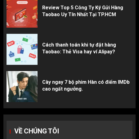
Review Top 5 Công Ty Ký Gửi Hàng
Taobao Uy Tín Nhất Tại TP.HCM
Cách thanh toán khi tự đặt hàng
Taobao: Thẻ Visa hay ví Alipay?
Cày ngay 7 bộ phim Hàn có điểm IMDb
cao ngất ngưởng.
VỀ CHÚNG TÔI