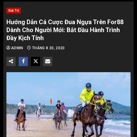
Giải Trí
Hướng Dẫn Cá Cược Đua Ngựa Trên For88
Dành Cho Người Mới: Bắt Đầu Hành Trình
Đầy Kịch Tính
ADMIN
THÁNG 8 20, 2020