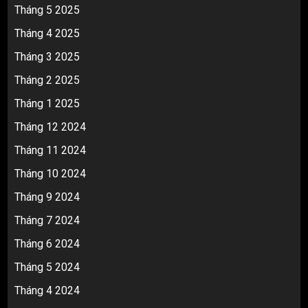
Tháng 5 2025
Tháng 4 2025
Tháng 3 2025
Tháng 2 2025
Tháng 1 2025
Tháng 12 2024
Tháng 11 2024
Tháng 10 2024
Tháng 9 2024
Tháng 7 2024
Tháng 6 2024
Tháng 5 2024
Tháng 4 2024