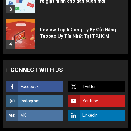
Taobao Uy Tín Nhất Tại TP.HCM
4
Cách thanh toán khi tự đặt hàng
Taobao: Thẻ Visa hay ví Alipay?
5
Hàng order 1688 về bị lỗi, hỏng, sai
CONNECT WITH US
màu? Cách khiếu nại đòi tiền 100%
1
Facebook
Twitter
3 sai lầm chí mạng khiến người mới
Instagram
Youtube
nhập hàng Trung Quốc bị lỗ vốn, ôm sô
2
VK
LinkedIn