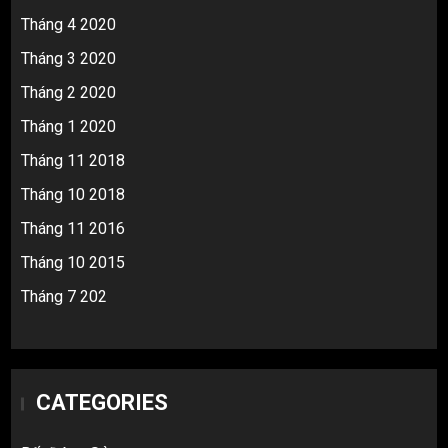
Tháng 4 2020
Tháng 3 2020
Tháng 2 2020
Tháng 1 2020
Tháng 11 2018
Tháng 10 2018
Tháng 11 2016
Tháng 10 2015
Tháng 7 202
CATEGORIES