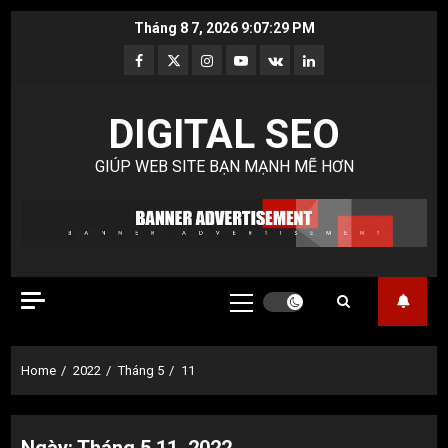
Skip
Tháng 8 7, 2026
9:07:30 PM
to
Facebook
Twitter
Instagram
Youtube
VK
LinkedIn
content
DIGITAL SEO
GIÚP WEB SITE BẠN MẠNH MẼ HƠN
Primary
Menu
Home
2022
Tháng 5
11