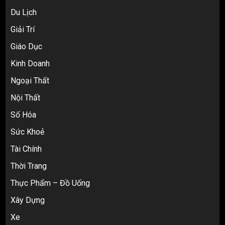
Du Lịch
Giải Trí
Top 10 nguồn hàng thời trang 1688 giá
Giáo Dục
rẻ giật mình cho dân buôn mới
3
Kinh Doanh
Ngoại Thất
Nội Thất
Review Top 5 Công Ty Ký Gửi Hàng
Taobao Uy Tín Nhất Tại TP.HCM
Số Hóa
4
Sức Khoẻ
Tài Chính
Cách thanh toán khi tự đặt hàng
Thời Trang
Taobao: Thẻ Visa hay ví Alipay?
Thực Phẩm – Đồ Uống
5
Xây Dựng
Xe
Hàng order 1688 về bị lỗi, hỏng, sai