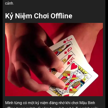
cảnh.
Kỷ Niệm Chơi Offline
Mình từng có một kỷ niệm đáng nhớ khi chơi Mậu Binh