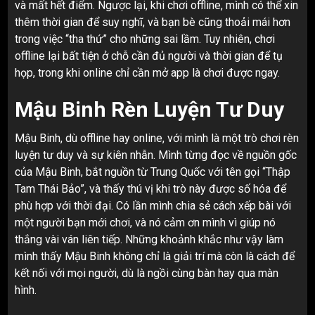
và mất hết điểm. Ngược lại, khi chơi offline, mình có thể xin
thêm thời gian để suy nghĩ, và bạn bè cũng thoải mái hơn
trong việc “tha thứ” cho những sai lầm. Tuy nhiên, chơi
offline lại bất tiện ở chỗ cần đủ người và thời gian để tụ
họp, trong khi online chỉ cần mở app là chơi được ngay.
Mậu Binh Rèn Luyện Tư Duy
Mậu Binh, dù offline hay online, với mình là một trò chơi rèn
luyện tư duy và sự kiên nhẫn. Mình từng đọc về nguồn gốc
của Mậu Binh, bắt nguồn từ Trung Quốc với tên gọi “Thập
Tam Thái Bảo”, và thấy thú vị khi trò này được số hóa để
phù hợp với thời đại. Có lần mình chia sẻ cách xếp bài với
một người bạn mới chơi, và nó cảm ơn mình vì giúp nó
thắng vài ván liên tiếp. Những khoảnh khắc như vậy làm
mình thấy Mậu Binh không chỉ là giải trí mà còn là cách để
kết nối với mọi người, dù là ngồi cùng bàn hay qua màn
hình.