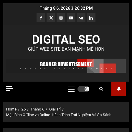
Skip
Tháng 8 6, 2026
3:26:33 PM
to
Facebook
Twitter
Instagram
Youtube
VK
LinkedIn
content
DIGITAL SEO
GIÚP WEB SITE BẠN MẠNH MẼ HƠN
Primary
Menu
Home
26
Tháng 6
Giải Trí
Mậu Binh Offline vs Online: Hành Trình Trải Nghiệm Và So Sánh