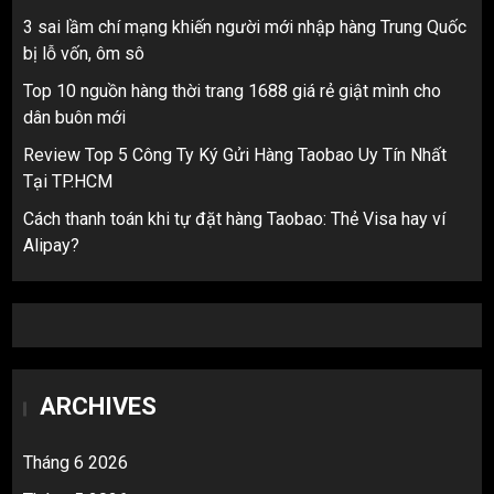
3 sai lầm chí mạng khiến người mới nhập hàng Trung Quốc
bị lỗ vốn, ôm sô
Top 10 nguồn hàng thời trang 1688 giá rẻ giật mình cho
dân buôn mới
Review Top 5 Công Ty Ký Gửi Hàng Taobao Uy Tín Nhất
Tại TP.HCM
Cách thanh toán khi tự đặt hàng Taobao: Thẻ Visa hay ví
Alipay?
ARCHIVES
Tháng 6 2026