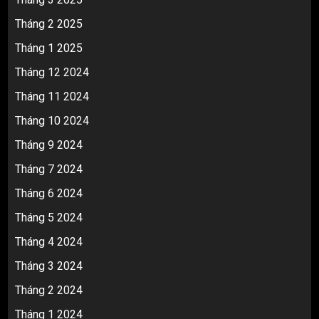
Tháng 2 2025
Tháng 1 2025
Tháng 12 2024
Tháng 11 2024
Tháng 10 2024
Tháng 9 2024
Tháng 7 2024
Tháng 6 2024
Tháng 5 2024
Tháng 4 2024
Tháng 3 2024
Tháng 2 2024
Tháng 1 2024