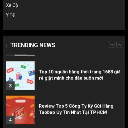
màu? Cách khiếu nại đòi tiền 100%
Xe Cộ
1
Y Tế
3 sai lầm chí mạng khiến người mới
nhập hàng Trung Quốc bị lỗ vốn, ôm sô
TRENDING NEWS
2
Top 10 nguồn hàng thời trang 1688 giá
rẻ giật mình cho dân buôn mới
3
Review Top 5 Công Ty Ký Gửi Hàng
Taobao Uy Tín Nhất Tại TP.HCM
4