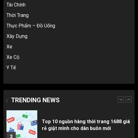
Tài Chính
Cách thanh toán khi tự đặt hàng
Thời Trang
Taobao: Thẻ Visa hay ví Alipay?
Thực Phẩm – Đồ Uống
5
Xây Dựng
Xe
Hàng order 1688 về bị lỗi, hỏng, sai
màu? Cách khiếu nại đòi tiền 100%
Xe Cộ
1
Y Tế
3 sai lầm chí mạng khiến người mới
nhập hàng Trung Quốc bị lỗ vốn, ôm sô
TRENDING NEWS
2
Top 10 nguồn hàng thời trang 1688 giá
rẻ giật mình cho dân buôn mới
3