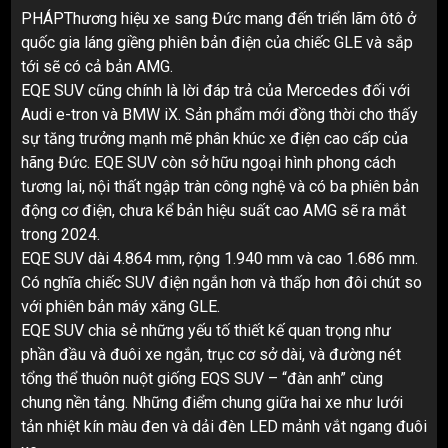
PHÁPThương hiệu xe sang Đức mang đến triển lãm ôtô ở
quốc gia láng giềng phiên bản điện của chiếc GLE và sắp
tới sẽ có cả bản AMG.
EQE SUV cũng chính là lời đáp trả của Mercedes đối với
Audi e-tron và BMW iX. Sản phẩm mới đồng thời cho thấy
sự tăng trưởng mạnh mẽ phân khúc xe điện cao cấp của
hãng Đức. EQE SUV còn sở hữu ngoại hình phong cách
tương lai, nội thất ngập tràn công nghệ và có ba phiên bản
động cơ điện, chưa kể bản hiệu suất cao AMG sẽ ra mắt
trong 2024.
EQE SUV dài 4.864 mm, rộng 1.940 mm và cao 1.686 mm.
Có nghĩa chiếc SUV điện ngắn hơn và thấp hơn đôi chút so
với phiên bản máy xăng GLE.
EQE SUV chia sẻ những yếu tố thiết kế quan trọng như
phần đầu và đuôi xe ngắn, trục cơ sở dài, và đường nét
tổng thể thuôn nuột giống EQS SUV – “đàn anh” cùng
chung nền tảng. Những điểm chung giữa hai xe như lưới
tản nhiệt kín màu đen và dải đèn LED mảnh vắt ngang đuôi