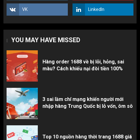
nhập hàng Trung Quốc bị lỗ vốn, ôm sô
2
VK
LinkedIn
Top 10 nguồn hàng thời trang 1688 giá
rẻ giật mình cho dân buôn mới
YOU MAY HAVE MISSED
3
Hàng order 1688 về bị lỗi, hỏng, sai
màu? Cách khiếu nại đòi tiền 100%
3 sai lầm chí mạng khiến người mới
nhập hàng Trung Quốc bị lỗ vốn, ôm sô
Top 10 nguồn hàng thời trang 1688 giá