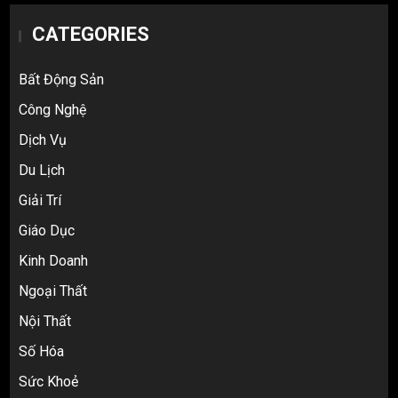
CATEGORIES
Bất Động Sản
Công Nghệ
Dịch Vụ
Du Lịch
Giải Trí
Top 10 nguồn hàng thời trang 1688 giá
Giáo Dục
rẻ giật mình cho dân buôn mới
3
Kinh Doanh
Ngoại Thất
Nội Thất
Review Top 5 Công Ty Ký Gửi Hàng
Taobao Uy Tín Nhất Tại TP.HCM
Số Hóa
4
Sức Khoẻ