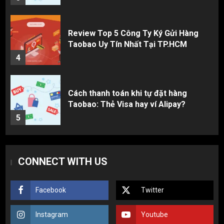
Review Top 5 Công Ty Ký Gửi Hàng
Taobao Uy Tín Nhất Tại TP.HCM
4
Cách thanh toán khi tự đặt hàng
Taobao: Thẻ Visa hay ví Alipay?
5
Hàng order 1688 về bị lỗi, hỏng, sai
CONNECT WITH US
màu? Cách khiếu nại đòi tiền 100%
1
Facebook
Twitter
3 sai lầm chí mạng khiến người mới
Instagram
Youtube