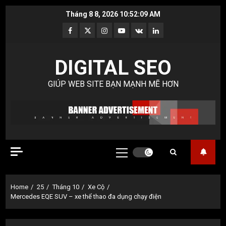
Skip
Tháng 8 8, 2026
10:52:09 AM
to
Facebook
Twitter
Instagram
Youtube
VK
LinkedIn
content
DIGITAL SEO
GIÚP WEB SITE BẠN MẠNH MẼ HƠN
Primary
Menu
Home
25
Tháng 10
Xe Cộ
Mercedes EQE SUV – xe thể thao đa dụng chạy điện