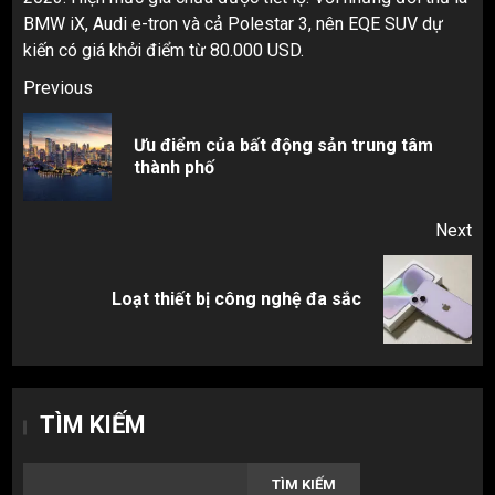
BMW iX, Audi e-tron và cả Polestar 3, nên EQE SUV dự
kiến có giá khởi điểm từ 80.000 USD.
Post
Previous
navigation
Ưu điểm của bất động sản trung tâm
Pr
thành phố
pos
Next
Next
Loạt thiết bị công nghệ đa sắc
post:
TÌM KIẾM
TÌM KIẾM