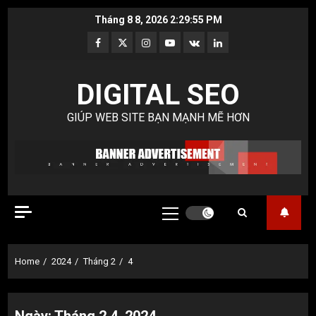
Skip
Tháng 8 8, 2026
2:29:55 PM
to
Facebook
Twitter
Instagram
Youtube
VK
LinkedIn
content
DIGITAL SEO
GIÚP WEB SITE BẠN MẠNH MẼ HƠN
Primary
Menu
Home
2024
Tháng 2
4