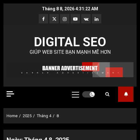
Skip
Tháng 8 8, 2026
4:31:23 AM
to
Facebook
Twitter
Instagram
Youtube
VK
LinkedIn
content
DIGITAL SEO
GIÚP WEB SITE BẠN MẠNH MẼ HƠN
Primary
Menu
Home
2025
Tháng 4
8