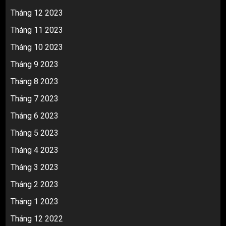
Tháng 12 2023
Tháng 11 2023
Tháng 10 2023
Tháng 9 2023
Tháng 8 2023
Tháng 7 2023
Tháng 6 2023
Tháng 5 2023
Tháng 4 2023
Tháng 3 2023
Tháng 2 2023
Tháng 1 2023
Tháng 12 2022