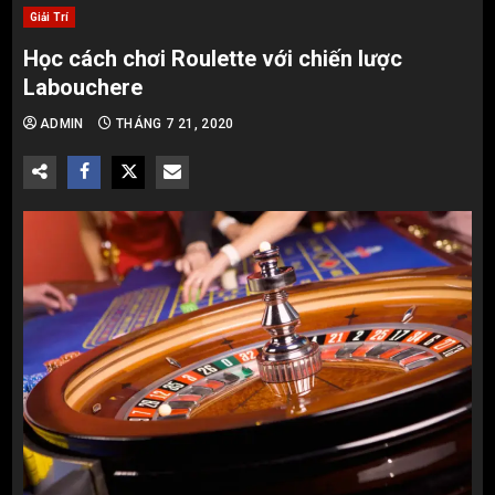
Giải Trí
Học cách chơi Roulette với chiến lược
Labouchere
ADMIN
THÁNG 7 21, 2020