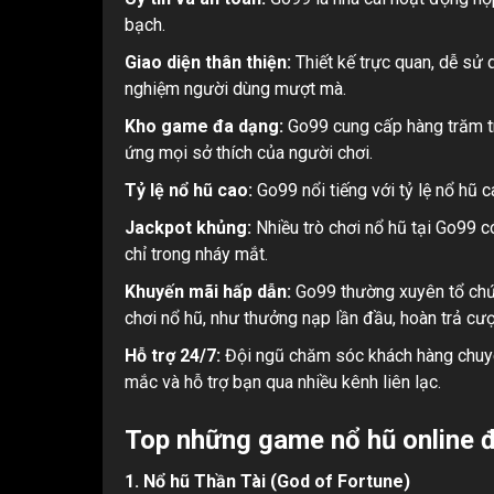
bạch.
Giao diện thân thiện:
Thiết kế trực quan, dễ sử 
nghiệm người dùng mượt mà.
Kho game đa dạng:
Go99 cung cấp hàng trăm tr
ứng mọi sở thích của người chơi.
Tỷ lệ nổ hũ cao:
Go99 nổi tiếng với tỷ lệ nổ hũ 
Jackpot khủng:
Nhiều trò chơi nổ hũ tại Go99 có
chỉ trong nháy mắt.
Khuyến mãi hấp dẫn:
Go99 thường xuyên tổ chứ
chơi nổ hũ, như thưởng nạp lần đầu, hoàn trả cư
Hỗ trợ 24/7:
Đội ngũ chăm sóc khách hàng chuyê
mắc và hỗ trợ bạn qua nhiều kênh liên lạc.
Top những game nổ hũ online đ
1. Nổ hũ Thần Tài (God of Fortune)