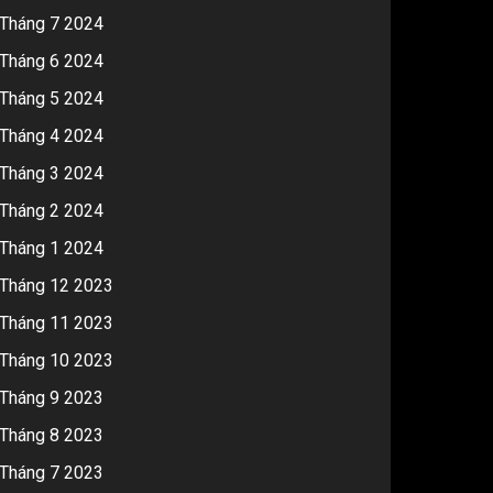
Tháng 7 2024
Tháng 6 2024
Tháng 5 2024
Tháng 4 2024
Tháng 3 2024
Tháng 2 2024
Tháng 1 2024
Tháng 12 2023
Tháng 11 2023
Tháng 10 2023
Tháng 9 2023
Tháng 8 2023
Tháng 7 2023