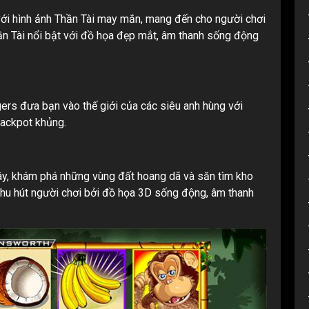
 hình ảnh Thần Tài may mắn, mang đến cho người chơi
ần Tài nổi bật với đồ họa đẹp mắt, âm thanh sống động
ers đưa bạn vào thế giới của các siêu anh hùng với
Jackpot khủng.
ây, khám phá những vùng đất hoang dã và săn tìm kho
thu hút người chơi bởi đồ họa 3D sống động, âm thanh