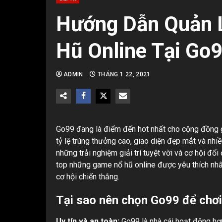
Hướng Dẫn Quản L
Hũ Online Tại Go
ADMIN
THÁNG 1 22, 2021
Go99 đang là điểm đến hot nhất cho cộng đồng g
tỷ lệ trúng thưởng cao, giao diện đẹp mắt và nh
những trải nghiệm giải trí tuyệt vời và cơ hội đổi
top những game nổ hũ online được yêu thích nhấ
cơ hội chiến thắng.
Tại sao nên chọn Go99 để chơi
Uy tín và an toàn:
Go99 là nhà cái hoạt động hợ