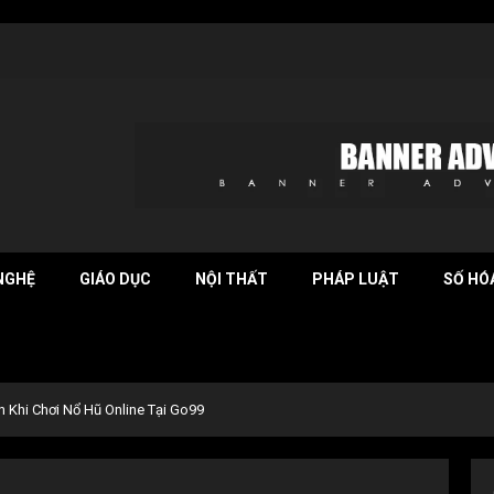
NGHỆ
GIÁO DỤC
NỘI THẤT
PHÁP LUẬT
SỐ HÓ
 Khi Chơi Nổ Hũ Online Tại Go99