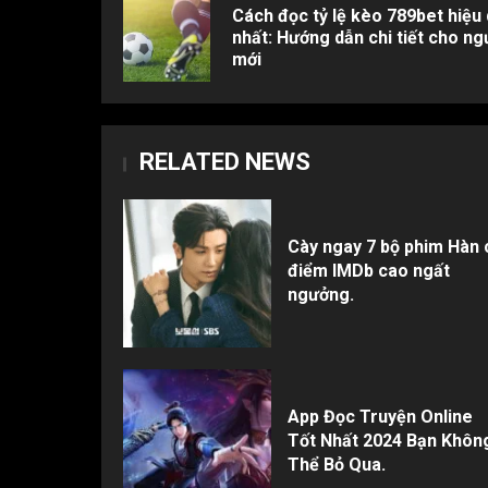
navigation
Cách đọc tỷ lệ kèo 789bet hiệu
nhất: Hướng dẫn chi tiết cho ng
mới
RELATED NEWS
Cày ngay 7 bộ phim Hàn 
điểm IMDb cao ngất
ngưởng.
App Đọc Truyện Online
Tốt Nhất 2024 Bạn Khôn
Thể Bỏ Qua.