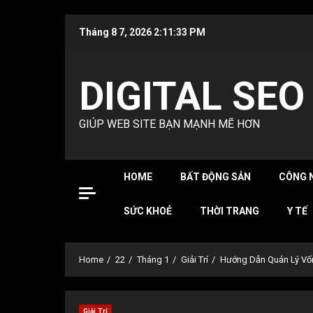
Skip
Tháng 8 7, 2026
2:11:34 PM
to
content
DIGITAL SEO
GIÚP WEB SITE BẠN MẠNH MẼ HƠN
HOME
BẤT ĐỘNG SẢN
CÔNG 
SỨC KHOẺ
THỜI TRANG
Y TẾ
Home
22
Tháng 1
Giải Trí
Hướng Dẫn Quản Lý Vốn
Giải Trí