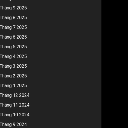
Tháng 9 2025
Tháng 8 2025
Tháng 7 2025
Tháng 6 2025
Tháng 5 2025
Tháng 4 2025
Tháng 3 2025
Tháng 2 2025
Tháng 1 2025
Tháng 12 2024
Tháng 11 2024
Tháng 10 2024
Tháng 9 2024