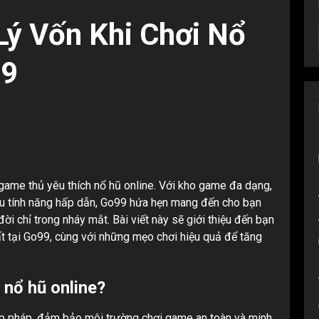
ý Vốn Khi Chơi Nổ
99
ame thủ yêu thích nổ hũ online. Với kho game đa dạng,
iều tính năng hấp dẫn, Go99 hứa hẹn mang đến cho bạn
 đời chỉ trong nháy mắt. Bài viết này sẽ giới thiệu đến bạn
t tại Go99, cùng với những mẹo chơi hiệu quả để tăng
 nổ hũ online?
p pháp, đảm bảo môi trường chơi game an toàn và minh