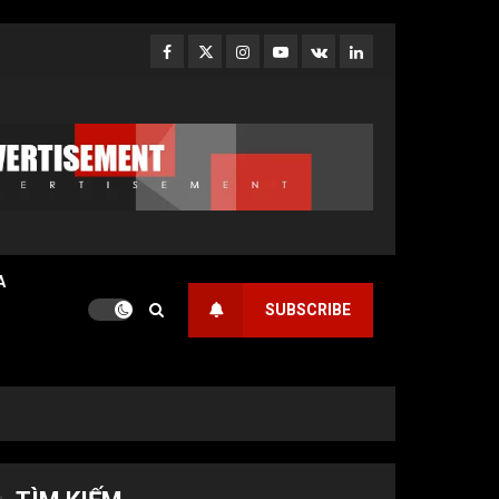
Facebook
Twitter
Instagram
Youtube
VK
LinkedIn
A
SUBSCRIBE