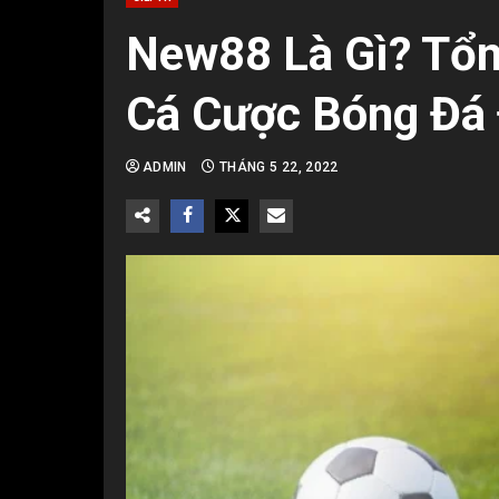
New88 Là Gì? Tổn
Cá Cược Bóng Đá
ADMIN
THÁNG 5 22, 2022