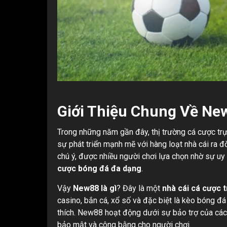
Giới Thiệu Chung Về Ne
Trong những năm gần đây, thị trường cá cược trự
sự phát triển mạnh mẽ với hàng loạt nhà cái ra đ
chú ý, được nhiều người chơi lựa chọn nhờ sự uy 
cược bóng đá đa dạng
.
Vậy
New88 là gì
? Đây là một
nhà cái cá cược 
casino, bắn cá, xổ số và đặc biệt là kèo bóng 
thích. New88 hoạt động dưới sự bảo trợ của các
bảo mật và công bằng cho người chơi.