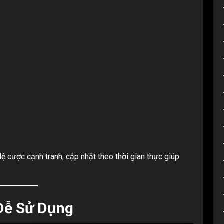
:
lệ cược cạnh tranh, cập nhật theo thời gian thực giúp
 Dễ Sử Dụng