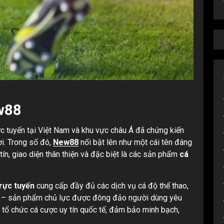
w88
c tuyến tại Việt Nam và khu vực châu Á đã chứng kiến
ời. Trong số đó,
New88
nổi bật lên như một cái tên đáng
tín, giao diện thân thiện và đặc biệt là các sản phẩm
cá
trực tuyến
cung cấp đầy đủ các dịch vụ cá độ thể thao,
đá – sản phẩm chủ lực được đông đảo người dùng yêu
 tổ chức cá cược uy tín quốc tế, đảm bảo minh bạch,