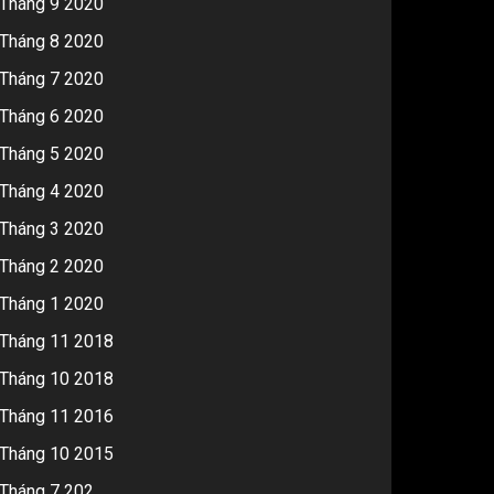
Tháng 9 2020
Tháng 8 2020
Tháng 7 2020
Tháng 6 2020
Tháng 5 2020
Tháng 4 2020
Tháng 3 2020
Tháng 2 2020
Tháng 1 2020
Tháng 11 2018
Tháng 10 2018
Tháng 11 2016
Tháng 10 2015
Tháng 7 202