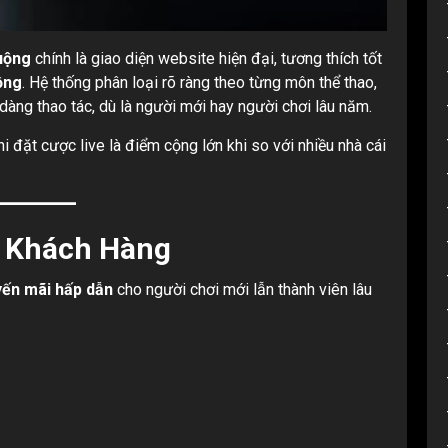
uộng
chính là giao diện website hiện đại, tương thích tốt
ộng
. Hệ thống phân loại rõ ràng theo từng môn thể thao,
dàng thao tác, dù là người mới hay người chơi lâu năm.
hi đặt cược live là điểm cộng lớn khi so với nhiều nhà cái
 Khách Hàng
yến mãi hấp dẫn
cho người chơi mới lẫn thành viên lâu