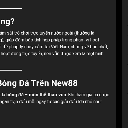
ông?
 sát trò chơi trực tuyến nước ngoài (thường là
g
), giúp đảm bảo tính hợp pháp trong phạm vi hoạt
n đề pháp lý nhạy cảm tại Việt Nam, nhưng về bản chất,
 hoạt động trực tuyến, nên vẫn được xem là một hình
Bóng Đá Trên New88
 là
bóng đá – môn thể thao vua
. Khi tham gia cá cược
 ngàn trận đấu mỗi ngày từ các giải đấu lớn nhỏ như: