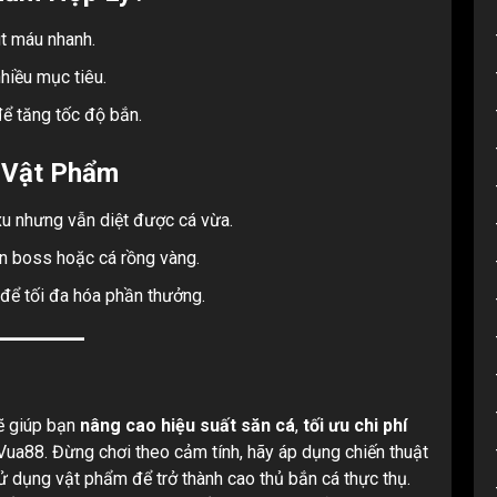
t máu nhanh.
hiều mục tiêu.
ể tăng tốc độ bắn.
 Vật Phẩm
xu nhưng vẫn diệt được cá vừa.
n boss hoặc cá rồng vàng.
để tối đa hóa phần thưởng.
ẽ giúp bạn
nâng cao hiệu suất săn cá
,
tối ưu chi phí
Vua88. Đừng chơi theo cảm tính, hãy áp dụng chiến thuật
 sử dụng vật phẩm để trở thành cao thủ bắn cá thực thụ.