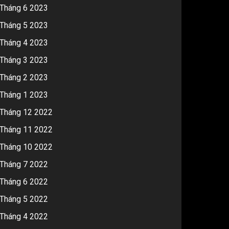
Tháng 6 2023
Tháng 5 2023
Tháng 4 2023
Tháng 3 2023
Tháng 2 2023
Tháng 1 2023
Tháng 12 2022
Tháng 11 2022
Tháng 10 2022
Tháng 7 2022
Tháng 6 2022
Tháng 5 2022
Tháng 4 2022