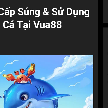
Cấp Súng & Sử Dụng
 Cá Tại Vua88