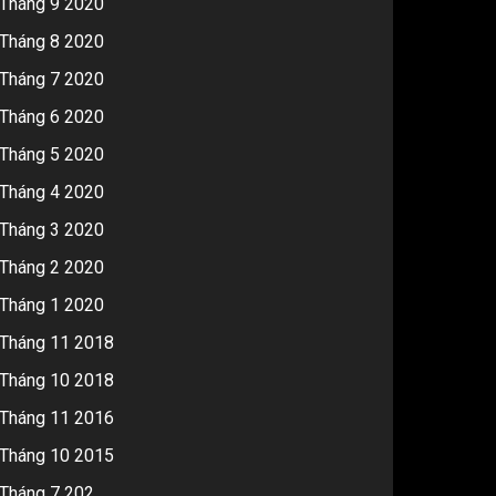
Tháng 9 2020
Tháng 8 2020
Tháng 7 2020
Tháng 6 2020
Tháng 5 2020
Tháng 4 2020
Tháng 3 2020
Tháng 2 2020
Tháng 1 2020
Tháng 11 2018
Tháng 10 2018
Tháng 11 2016
Tháng 10 2015
Tháng 7 202