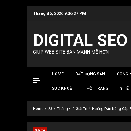
Skip
Tháng 8 5, 2026
9:36:38 PM
to
content
DIGITAL SEO
GIÚP WEB SITE BẠN MẠNH MẼ HƠN
HOME
BẤT ĐỘNG SẢN
CÔNG 
SỨC KHOẺ
THỜI TRANG
Y TẾ
Home
23
Tháng 4
Giải Trí
Hướng Dẫn Nâng Cấp S
Giải Trí