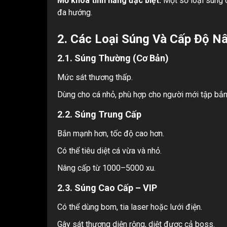
Mở khóa tính năng đặc biệt:
Một số loại súng 
đa hướng.
2. Các Loại Súng Và Cấp Độ N
2.1. Súng Thường (Cơ Bản)
Mức sát thương thấp.
Dùng cho cá nhỏ, phù hợp cho người mới tập bắn
2.2. Súng Trung Cấp
Bắn mạnh hơn, tốc độ cao hơn.
Có thể tiêu diệt cá vừa và nhỏ.
Nâng cấp từ 1000–5000 xu.
2.3. Súng Cao Cấp – VIP
Có thể dùng bom, tia laser hoặc lưới điện.
Gây sát thương diện rộng, diệt được cả boss.