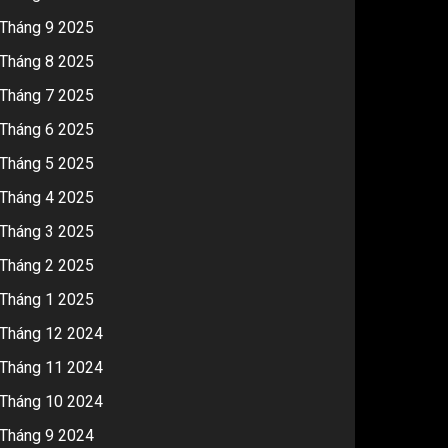
Tháng 9 2025
Tháng 8 2025
Tháng 7 2025
Tháng 6 2025
Tháng 5 2025
Tháng 4 2025
Tháng 3 2025
Tháng 2 2025
Tháng 1 2025
Tháng 12 2024
Tháng 11 2024
Tháng 10 2024
Tháng 9 2024