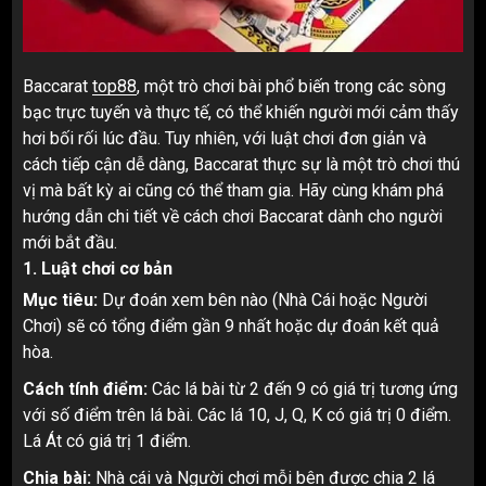
Baccarat
top88
, một trò chơi bài phổ biến trong các sòng
bạc trực tuyến và thực tế, có thể khiến người mới cảm thấy
hơi bối rối lúc đầu. Tuy nhiên, với luật chơi đơn giản và
cách tiếp cận dễ dàng, Baccarat thực sự là một trò chơi thú
vị mà bất kỳ ai cũng có thể tham gia. Hãy cùng khám phá
hướng dẫn chi tiết về cách chơi Baccarat dành cho người
mới bắt đầu.
1. Luật chơi cơ bản
Mục tiêu:
Dự đoán xem bên nào (Nhà Cái hoặc Người
Chơi) sẽ có tổng điểm gần 9 nhất hoặc dự đoán kết quả
hòa.
Cách tính điểm:
Các lá bài từ 2 đến 9 có giá trị tương ứng
với số điểm trên lá bài. Các lá 10, J, Q, K có giá trị 0 điểm.
Lá Át có giá trị 1 điểm.
Chia bài:
Nhà cái và Người chơi mỗi bên được chia 2 lá