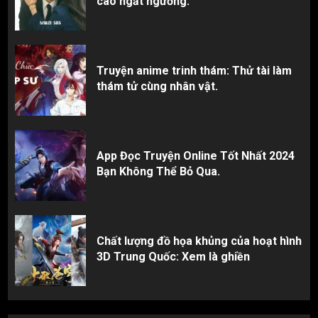
cao ngất ngưởng.
Truyện anime trinh thám: Thử tài làm
thám tử cùng nhân vật.
App Đọc Truyện Online Tốt Nhất 2024
Bạn Không Thể Bỏ Qua.
Chất lượng đồ họa khủng của hoạt hình
3D Trung Quốc: Xem là ghiền