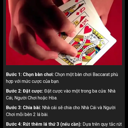
Bước 1: Chọn bàn chơi:
Chọn một bàn chơi Baccarat phù
hợp với mức cược của bạn.
Bước 2: Đặt cược:
Đặt cược vào một trong ba cửa: Nhà
Cái, Người Chơi hoặc Hòa.
Bước 3: Chia bài:
Nhà cái sẽ chia cho Nhà Cái và Người
Chơi mỗi bên 2 lá bài.
Bước 4: Rút thêm lá thứ 3 (nếu cần):
Dựa trên quy tắc rút