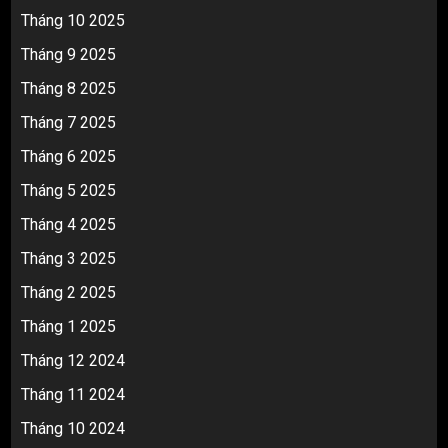
Tháng 10 2025
Tháng 9 2025
Tháng 8 2025
Tháng 7 2025
Tháng 6 2025
Tháng 5 2025
Tháng 4 2025
Tháng 3 2025
Tháng 2 2025
Tháng 1 2025
Tháng 12 2024
Tháng 11 2024
Tháng 10 2024