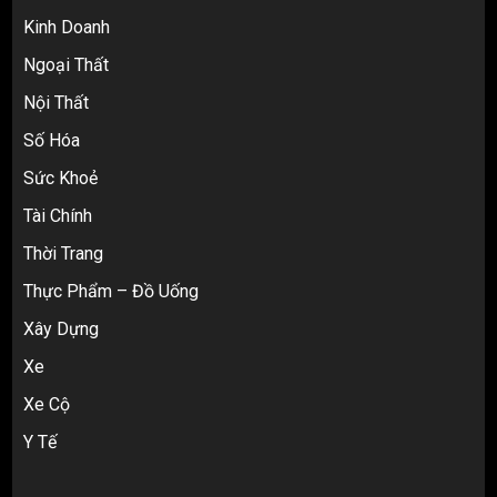
3
Kinh Doanh
Ngoại Thất
Nội Thất
Review Top 5 Công Ty Ký Gửi Hàng
Taobao Uy Tín Nhất Tại TP.HCM
Số Hóa
4
Sức Khoẻ
Tài Chính
Cách thanh toán khi tự đặt hàng
Thời Trang
Taobao: Thẻ Visa hay ví Alipay?
Thực Phẩm – Đồ Uống
5
Xây Dựng
Xe
Hàng order 1688 về bị lỗi, hỏng, sai
màu? Cách khiếu nại đòi tiền 100%
Xe Cộ
1
Y Tế