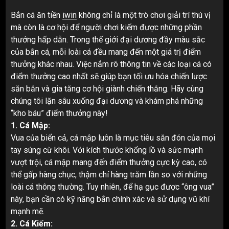
Bắn cá ăn tiền
iwin
không chỉ là một trò chơi giải trí thú vị
mà còn là cơ hội để người chơi kiếm được những phần
thưởng hấp dẫn. Trong thế giới đại dương đầy màu sắc
của bắn cá, mỗi loài cá đều mang đến một giá trị điểm
thưởng khác nhau. Việc nắm rõ thông tin về các loại cá có
điểm thưởng cao nhất sẽ giúp bạn tối ưu hóa chiến lược
săn bắn và gia tăng cơ hội giành chiến thắng. Hãy cùng
chúng tôi lặn sâu xuống đại dương và khám phá những
“kho báu” điểm thưởng này!
1. Cá Mập:
Vua của biển cả, cá mập luôn là mục tiêu săn đón của mọi
tay súng cừ khôi. Với kích thước khổng lồ và sức mạnh
vượt trội, cá mập mang đến điểm thưởng cực kỳ cao, có
thể gấp hàng chục, thậm chí hàng trăm lần so với những
loài cá thông thường. Tuy nhiên, để hạ gục được “ông vua”
này, bạn cần có kỹ năng bắn chính xác và sử dụng vũ khí
mạnh mẽ.
2. Cá Kiếm: