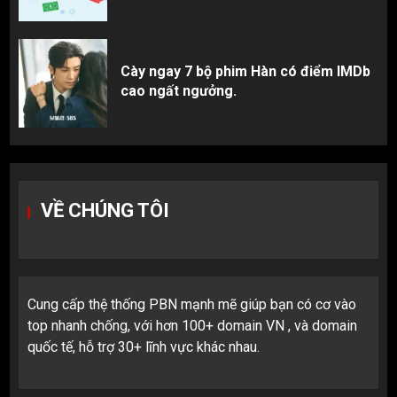
Cày ngay 7 bộ phim Hàn có điểm IMDb
cao ngất ngưởng.
VỀ CHÚNG TÔI
Cung cấp thệ thống PBN mạnh mẽ giúp bạn có cơ vào
top nhanh chống, với hơn 100+ domain VN , và domain
quốc tế, hỗ trợ 30+ lĩnh vực khác nhau.