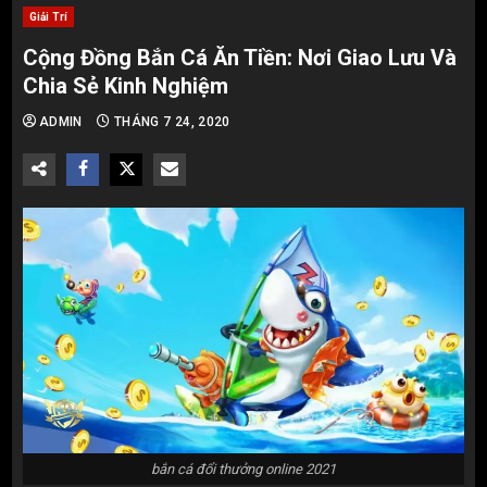
Giải Trí
Cộng Đồng Bắn Cá Ăn Tiền: Nơi Giao Lưu Và
Chia Sẻ Kinh Nghiệm
ADMIN
THÁNG 7 24, 2020
bắn cá đổi thưởng online 2021