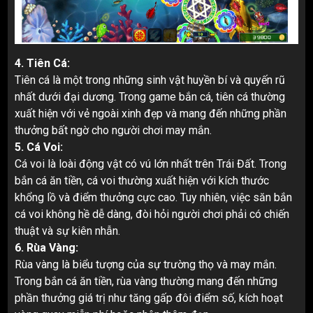
4. Tiên Cá:
Tiên cá là một trong những sinh vật huyền bí và quyến rũ
nhất dưới đại dương. Trong game bắn cá, tiên cá thường
xuất hiện với vẻ ngoài xinh đẹp và mang đến những phần
thưởng bất ngờ cho người chơi may mắn.
5. Cá Voi:
Cá voi là loài động vật có vú lớn nhất trên Trái Đất. Trong
bắn cá ăn tiền, cá voi thường xuất hiện với kích thước
khổng lồ và điểm thưởng cực cao. Tuy nhiên, việc săn bắn
cá voi không hề dễ dàng, đòi hỏi người chơi phải có chiến
thuật và sự kiên nhẫn.
6. Rùa Vàng:
Rùa vàng là biểu tượng của sự trường thọ và may mắn.
Trong bắn cá ăn tiền, rùa vàng thường mang đến những
phần thưởng giá trị như tăng gấp đôi điểm số, kích hoạt