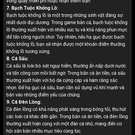
vòng quay miễn phí hoặc nhận thêm đạn.
7. Bạch Tuộc Khổng Lồ:
Bạch tuộc khổng lồ là một trong những sinh vật đáng sợ
nhất dưới đại dương. Trong game bắn cá, bạch tuộc khổng
lồ thường xuất hiện với nhiều xúc tu và khả năng phun mực
để tấn công người chơi. Tuy nhiên, nếu hạ gục được bạch
tuộc khổng lồ, bạn sẽ nhận được một khoản điểm thưởng
khổng lồ tương xứng.
8. Cá Sấu:
Cá sấu là loài bò sát nguy hiểm, thường ẩn nấp dưới nước
và tấn công con mồi bất ngờ. Trong bắn cá ăn tiền, cá sấu
thường xuất hiện với bộ da cứng cáp và hàm răng sắc
nhọn. Để hạ gục cá sấu, bạn cần sử dụng vũ khí mạnh và
bắn vào những điểm yếu của chúng.
9. Cá Đèn Lồng:
Cá đèn lồng có khả năng phát sáng trong bóng tối, thu hút
các loài cá khác đến gần. Trong bắn cá ăn tiền, cá đèn lồng
thường xuất hiện cùng với một đàn cá nhỏ, mang đến cơ
hội săn bắn nhiều mục tiêu cùng lúc.