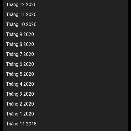
Tháng 12 2020
Tháng 11 2020
Tháng 10 2020
Tháng 9 2020
Tháng 8 2020
Tháng 7 2020
Tháng 6 2020
Tháng 5 2020
Tháng 4 2020
Tháng 3 2020
Tháng 2 2020
Tháng 1 2020
Tháng 11 2018