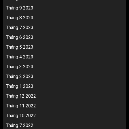
Tháng 9 2023
Tháng 8 2023
Tháng 7 2023
Tháng 6 2023
Tháng 5 2023
Tháng 4 2023
Tháng 3 2023
Tháng 2 2023
Tháng 1 2023
Tháng 12 2022
Tháng 11 2022
Tháng 10 2022
Tháng 7 2022