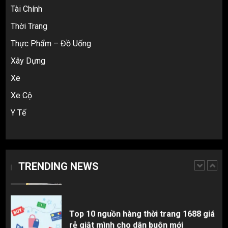
Tài Chính
Cách thanh toán khi tự đặt hàng
Thời Trang
Taobao: Thẻ Visa hay ví Alipay?
Thực Phẩm – Đồ Uống
5
Xây Dựng
Xe
Hàng order 1688 về bị lỗi, hỏng, sai
màu? Cách khiếu nại đòi tiền 100%
Xe Cộ
1
Y Tế
3 sai lầm chí mạng khiến người mới
nhập hàng Trung Quốc bị lỗ vốn, ôm sô
TRENDING NEWS
2
Top 10 nguồn hàng thời trang 1688 giá
rẻ giật mình cho dân buôn mới
3