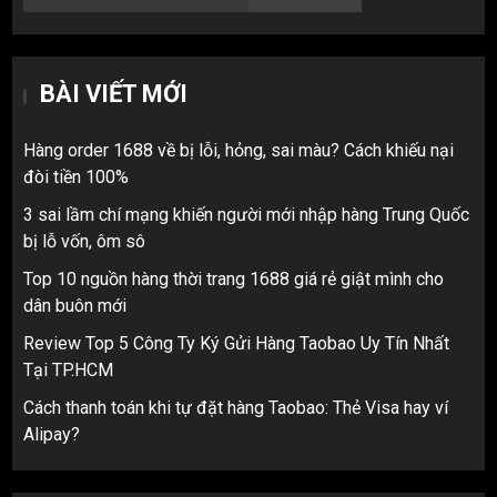
BÀI VIẾT MỚI
Hàng order 1688 về bị lỗi, hỏng, sai màu? Cách khiếu nại
đòi tiền 100%
3 sai lầm chí mạng khiến người mới nhập hàng Trung Quốc
bị lỗ vốn, ôm sô
Top 10 nguồn hàng thời trang 1688 giá rẻ giật mình cho
dân buôn mới
Review Top 5 Công Ty Ký Gửi Hàng Taobao Uy Tín Nhất
Tại TP.HCM
Cách thanh toán khi tự đặt hàng Taobao: Thẻ Visa hay ví
Alipay?