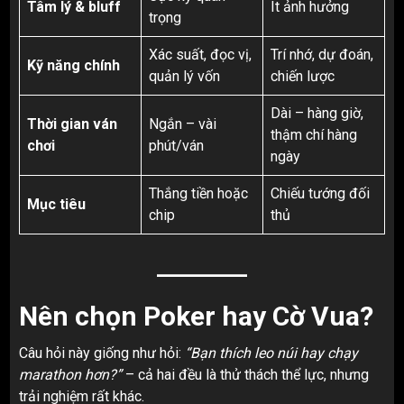
Tâm lý & bluff
Ít ảnh hưởng
trọng
Xác suất, đọc vị,
Trí nhớ, dự đoán,
Kỹ năng chính
quản lý vốn
chiến lược
Dài – hàng giờ,
Thời gian ván
Ngắn – vài
thậm chí hàng
chơi
phút/ván
ngày
Thắng tiền hoặc
Chiếu tướng đối
Mục tiêu
chip
thủ
Nên chọn Poker hay Cờ Vua?
Câu hỏi này giống như hỏi:
“Bạn thích leo núi hay chạy
marathon hơn?”
– cả hai đều là thử thách thể lực, nhưng
trải nghiệm rất khác.