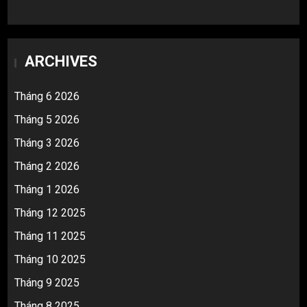
ARCHIVES
Tháng 6 2026
Tháng 5 2026
Tháng 3 2026
Tháng 2 2026
Tháng 1 2026
Tháng 12 2025
Tháng 11 2025
Tháng 10 2025
Tháng 9 2025
Tháng 8 2025