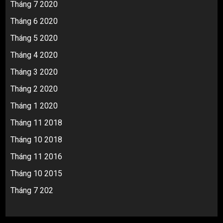
Tháng 7 2020
Tháng 6 2020
Tháng 5 2020
Tháng 4 2020
Tháng 3 2020
Tháng 2 2020
Tháng 1 2020
Tháng 11 2018
Tháng 10 2018
Tháng 11 2016
Tháng 10 2015
Tháng 7 202