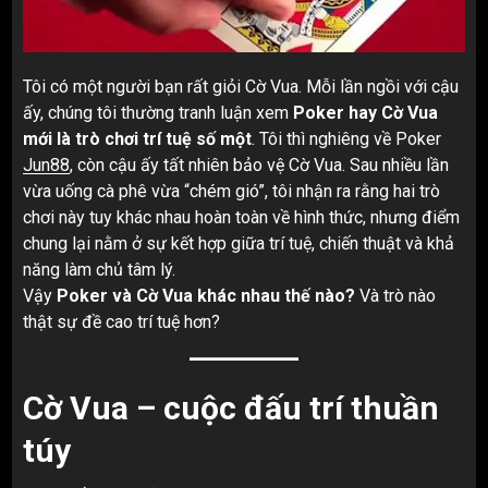
Tôi có một người bạn rất giỏi Cờ Vua. Mỗi lần ngồi với cậu
ấy, chúng tôi thường tranh luận xem
Poker hay Cờ Vua
mới là trò chơi trí tuệ số một
. Tôi thì nghiêng về Poker
Jun88
, còn cậu ấy tất nhiên bảo vệ Cờ Vua. Sau nhiều lần
vừa uống cà phê vừa “chém gió”, tôi nhận ra rằng hai trò
chơi này tuy khác nhau hoàn toàn về hình thức, nhưng điểm
chung lại nằm ở sự kết hợp giữa trí tuệ, chiến thuật và khả
năng làm chủ tâm lý.
Vậy
Poker và Cờ Vua khác nhau thế nào?
Và trò nào
thật sự đề cao trí tuệ hơn?
Cờ Vua – cuộc đấu trí thuần
túy