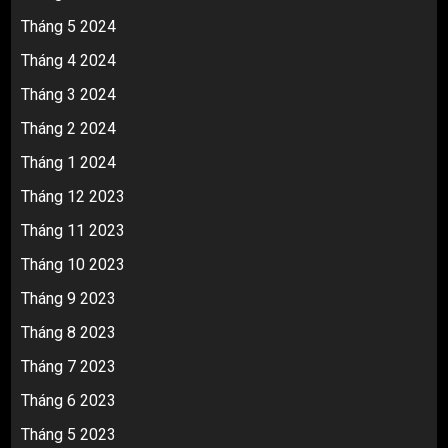
Tháng 5 2024
Tháng 4 2024
Tháng 3 2024
Tháng 2 2024
Tháng 1 2024
Tháng 12 2023
Tháng 11 2023
Tháng 10 2023
Tháng 9 2023
Tháng 8 2023
Tháng 7 2023
Tháng 6 2023
Tháng 5 2023