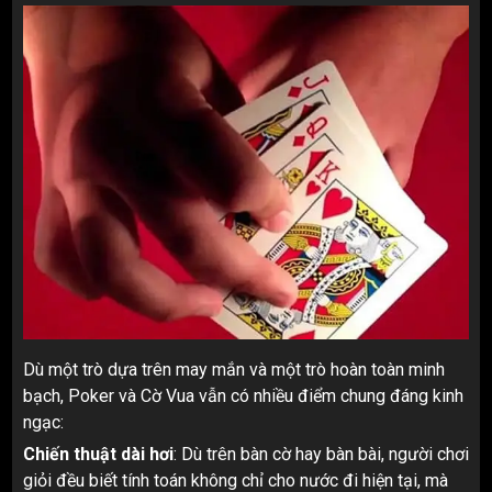
Dù một trò dựa trên may mắn và một trò hoàn toàn minh
bạch, Poker và Cờ Vua vẫn có nhiều điểm chung đáng kinh
ngạc:
Chiến thuật dài hơi
: Dù trên bàn cờ hay bàn bài, người chơi
giỏi đều biết tính toán không chỉ cho nước đi hiện tại, mà