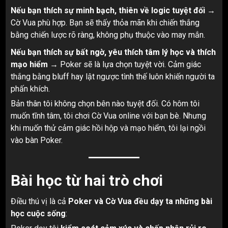
Nếu bạn thích sự minh bạch, thiên về logic tuyệt đối
→
Cờ Vua phù hợp. Bạn sẽ thấy thỏa mãn khi chiến thắng
bằng chiến lược rõ ràng, không phụ thuộc vào may mắn.
Nếu bạn thích sự bất ngờ, yêu thích tâm lý học và thích
mạo hiểm
→ Poker sẽ là lựa chọn tuyệt vời. Cảm giác
thắng bằng bluff hay lật ngược tình thế luôn khiến người ta
phấn khích.
Bản thân tôi không chọn bên nào tuyệt đối. Có hôm tôi
muốn tĩnh tâm, tôi chơi Cờ Vua online với bạn bè. Nhưng
khi muốn thử cảm giác hồi hộp và mạo hiểm, tôi lại ngồi
vào bàn Poker.
Bài học từ hai trò chơi
Điều thú vị là cả
Poker và Cờ Vua đều dạy ta những bài
học cuộc sống
: