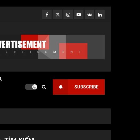
Facebook
Twitter
Instagram
Youtube
VK
LinkedIn
A
SUBSCRIBE