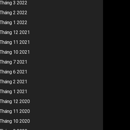
Tháng 3 2022
Tháng 2 2022
Tháng 1 2022
Tháng 12 2021
Tháng 11 2021
Tháng 10 2021
Tháng 7 2021
Tháng 6 2021
Tháng 2 2021
Tháng 1 2021
Tháng 12 2020
Tháng 11 2020
Tháng 10 2020