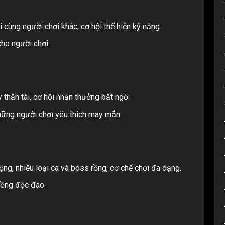
i cùng người chơi khác, cơ hội thể hiện kỹ năng.
cho người chơi.
thần tài, cơ hội nhận thưởng bất ngờ.
hững người chơi yêu thích may mắn.
g, nhiều loại cá và boss rồng, cơ chế chơi đa dạng.
 rồng độc đáo.