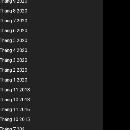
Tháng 9 2020
Tháng 8 2020
Tháng 7 2020
Tháng 6 2020
Tháng 5 2020
Tháng 4 2020
Tháng 3 2020
Tháng 2 2020
Tháng 1 2020
Tháng 11 2018
Tháng 10 2018
Tháng 11 2016
Tháng 10 2015
Tháng 7 202