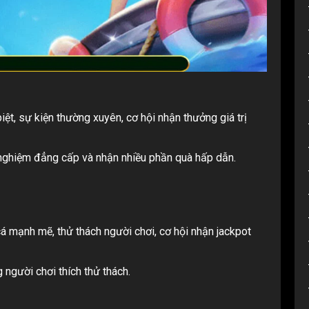
ệt, sự kiện thường xuyên, cơ hội nhận thưởng giá trị
nghiệm đẳng cấp và nhận nhiều phần quà hấp dẫn.
 mạnh mẽ, thử thách người chơi, cơ hội nhận jackpot
 người chơi thích thử thách.