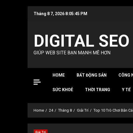
Skip
Tháng 8 7, 2026
8:05:46 PM
to
content
DIGITAL SEO
GIÚP WEB SITE BẠN MẠNH MẼ HƠN
HOME
BẤT ĐỘNG SẢN
CÔNG 
SỨC KHOẺ
THỜI TRANG
Y TẾ
Home
24
Tháng 8
Giải Trí
Top 10 Trò Chơi Bắn Cá
Giải Trí