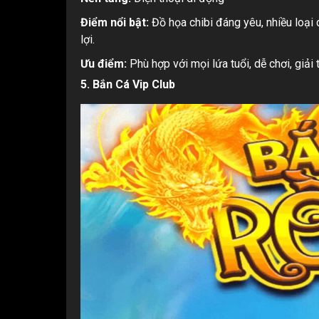
Điểm nổi bật:
Đồ họa chibi đáng yêu, nhiều loại
lợi.
Ưu điểm:
Phù hợp với mọi lứa tuổi, dễ chơi, giải 
5. Bắn Cá Vip Club