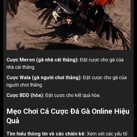
Cược Meron (gà nhà cái thắng):
Đặt cược cho gà của
nhà cái thắng.
Cược Wala (gà người chơi thắng):
Đặt cược cho gà của
người chơi thắng.
Cược BDD (hòa):
Đặt cược cho kết quả hòa.
Mẹo Chơi Cá Cược Đá Gà Online Hiệu
Quả
Tìm hiểu thông tin về các chiến kê:
Xem xét các yếu tố