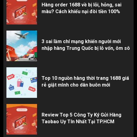
Hàng order 1688 về bị lỗi, hỏng, sai
màu? Cách khiếu nại đòi tiền 100%
3 sai lầm chí mạng khiến người mới
nhập hàng Trung Quốc bị lỗ vốn, ôm sô
Top 10 nguồn hàng thời trang 1688 giá
rẻ giật mình cho dân buôn mới
Review Top 5 Công Ty Ký Gửi Hàng
Taobao Uy Tín Nhất Tại TP.HCM