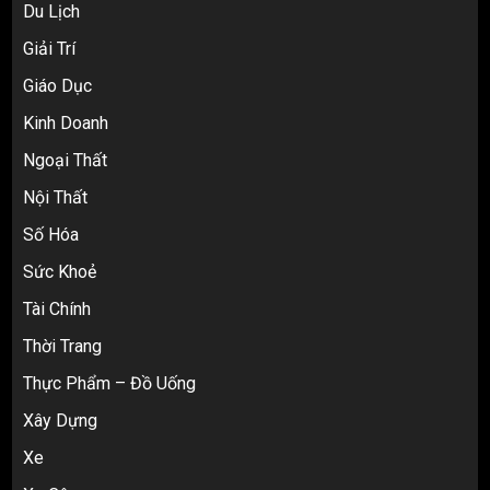
Du Lịch
Giải Trí
Top 10 nguồn hàng thời trang 1688 giá
Giáo Dục
rẻ giật mình cho dân buôn mới
3
Kinh Doanh
Ngoại Thất
Nội Thất
Review Top 5 Công Ty Ký Gửi Hàng
Taobao Uy Tín Nhất Tại TP.HCM
Số Hóa
4
Sức Khoẻ
Tài Chính
Cách thanh toán khi tự đặt hàng
Thời Trang
Taobao: Thẻ Visa hay ví Alipay?
Thực Phẩm – Đồ Uống
5
Xây Dựng
Xe
Hàng order 1688 về bị lỗi, hỏng, sai
màu? Cách khiếu nại đòi tiền 100%