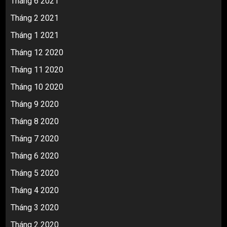
Tháng 6 2021
Tháng 2 2021
Tháng 1 2021
Tháng 12 2020
Tháng 11 2020
Tháng 10 2020
Tháng 9 2020
Tháng 8 2020
Tháng 7 2020
Tháng 6 2020
Tháng 5 2020
Tháng 4 2020
Tháng 3 2020
Tháng 2 2020