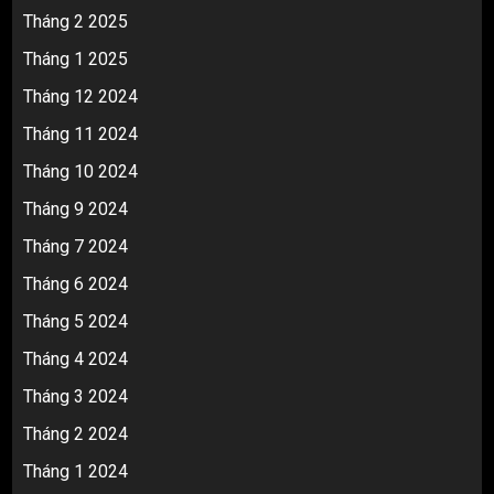
Tháng 2 2025
Tháng 1 2025
Tháng 12 2024
Tháng 11 2024
Tháng 10 2024
Tháng 9 2024
Tháng 7 2024
Tháng 6 2024
Tháng 5 2024
Tháng 4 2024
Tháng 3 2024
Tháng 2 2024
Tháng 1 2024