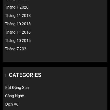
Tháng 1 2020
Tháng 11 2018
Tháng 10 2018
Tháng 11 2016
Tháng 10 2015
Tháng 7 202
CATEGORIES
Bất Động Sản
Công Nghệ
Dịch Vụ