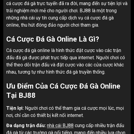
cá cược đá gà trực tuyến đã ra đời, mang đến sự tiện lợi và
trải nghiệm mới mẻ cho người chơi. BJ88 là một trong
những nhà cái uy tín cung cấp dịch vụ cá cược đá gà
online, thu hút đông đảo người chơi tham gia.
Cá Cược Đá Gà Online Là Gì?
Cá cược đá gà online là hình thức đặt cược vào các trận
đấu đá gà được phát trực tiếp qua internet. Người chơi có
thể theo dõi trận đấu và đặt cược vào các cửa cược khác
nhau, tương tự như hình thức đá gà truyền thống.
Ưu Điểm Của Cá Cược Đá Gà Online
Tại BJ88
Tiện lợi:
Người chơi có thể tham gia cá cược mọi lúc, mọi
nơi, chỉ cần có thiết bị kết nối internet.
Đa dạng trận đấu:
nhà cái BJ88
cung cấp nhiều trận đấu
đá gà từ các trường gà nổi tiếng, mang đến nhiều lựa chọn