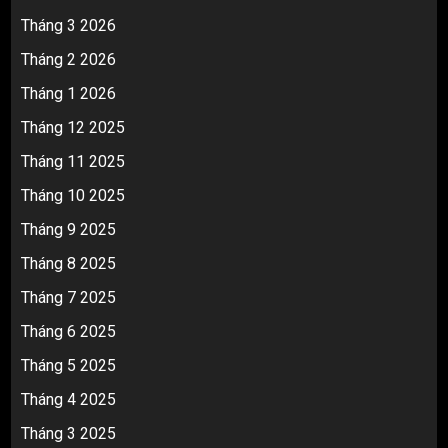
Tháng 3 2026
Tháng 2 2026
Tháng 1 2026
Tháng 12 2025
Tháng 11 2025
Tháng 10 2025
Tháng 9 2025
Tháng 8 2025
Tháng 7 2025
Tháng 6 2025
Tháng 5 2025
Tháng 4 2025
Tháng 3 2025