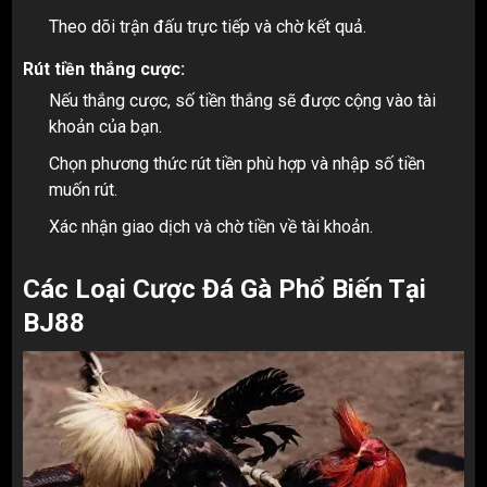
Theo dõi trận đấu trực tiếp và chờ kết quả.
Rút tiền thắng cược:
Nếu thắng cược, số tiền thắng sẽ được cộng vào tài
khoản của bạn.
Chọn phương thức rút tiền phù hợp và nhập số tiền
muốn rút.
Xác nhận giao dịch và chờ tiền về tài khoản.
Các Loại Cược Đá Gà Phổ Biến Tại
BJ88