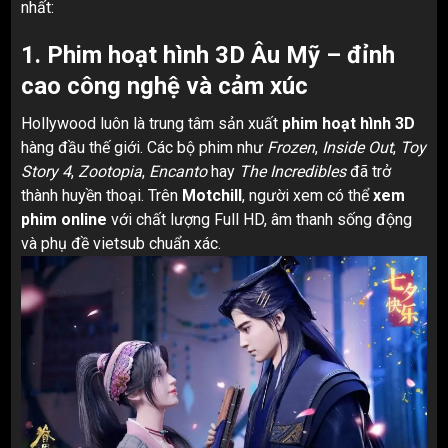
nhất:
1. Phim hoạt hình 3D Âu Mỹ – đỉnh
cao công nghệ và cảm xúc
Hollywood luôn là trung tâm sản xuất
phim hoạt hình 3D
hàng đầu thế giới. Các bộ phim như
Frozen
,
Inside Out
,
Toy
Story 4
,
Zootopia
,
Encanto
hay
The Incredibles
đã trở
thành huyền thoại. Trên
Motchill
, người xem có thể
xem
phim online
với chất lượng Full HD, âm thanh sống động
và phụ đề vietsub chuẩn xác.