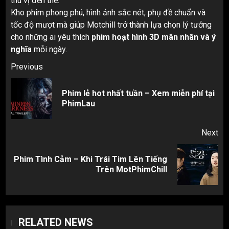
thú vị đến thế.
Kho phim phong phú, hình ảnh sắc nét, phụ đề chuẩn và
tốc độ mượt mà giúp Motchill trở thành lựa chọn lý tưởng
cho những ai yêu thích
phim hoạt hình 3D mãn nhãn và ý
nghĩa
mỗi ngày.
Post
Previous
navigation
Phim lẻ hot nhất tuần – Xem miễn phí tại
Pr
PhimLau
pos
Next
Phim Tình Cảm – Khi Trái Tim Lên Tiếng
Next
Trên MotPhimChill
post:
RELATED NEWS