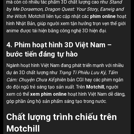
mà còn có nhiều tác phẩm 3D chất lượng cao như
Stand
by Me Doraemon
,
Dragon Quest: Your Story
,
Earwig and
the Witch
. Motchill liên tục cập nhật các
phim online
hoạt
hình Nhật Bản, giúp người xem tận hưởng trọn vẹn thế giới
anime được tái hiện bằng công nghệ 3D hiện đại.
4. Phim hoạt hình 3D Việt Nam –
bước tiến đáng tự hào
Ngành hoạt hình Việt Nam đang phát triển mạnh với nhiều
dự án 3D chất lượng như
Trạng Tí Phiêu Lưu Ký
,
Tấm
Cám: Chuyện Chưa Kể
phiên bản CGI hay các phim ngắn
do đội ngũ trẻ sáng tạo sản xuất. Trên
Motchill
, người
xem có thể
xem phim online
hoạt hình Việt Nam dễ dàng,
góp phần ủng hộ sản phẩm sáng tạo trong nước.
Chất lượng trình chiếu trên
Motchill