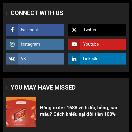
Hàng order 1688 về bị lỗi, hỏng, sai
CONNECT WITH US
màu? Cách khiếu nại đòi tiền 100%
1
Facebook
Twitter
3 sai lầm chí mạng khiến người mới
Instagram
Youtube
nhập hàng Trung Quốc bị lỗ vốn, ôm sô
2
VK
LinkedIn
Top 10 nguồn hàng thời trang 1688 giá
rẻ giật mình cho dân buôn mới
YOU MAY HAVE MISSED
3
Hàng order 1688 về bị lỗi, hỏng, sai
màu? Cách khiếu nại đòi tiền 100%