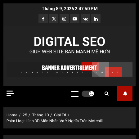
Skip
Tháng 8 9, 2026
2:47:51 PM
to
Facebook
Twitter
Instagram
Youtube
VK
LinkedIn
content
DIGITAL SEO
GIÚP WEB SITE BẠN MẠNH MẼ HƠN
Primary
Menu
Home
25
Tháng 10
Giải Trí
Phim Hoạt Hình 3D Mãn Nhãn Và Ý Nghĩa Trên Motchill