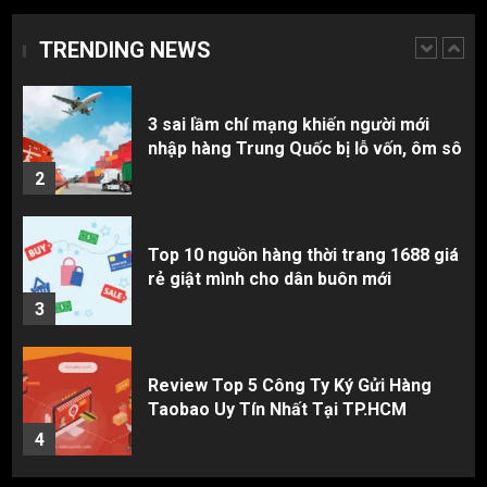
nhập hàng Trung Quốc bị lỗ vốn, ôm sô
TRENDING NEWS
2
Top 10 nguồn hàng thời trang 1688 giá
rẻ giật mình cho dân buôn mới
3
Review Top 5 Công Ty Ký Gửi Hàng
Taobao Uy Tín Nhất Tại TP.HCM
4
Cách thanh toán khi tự đặt hàng
Taobao: Thẻ Visa hay ví Alipay?
5