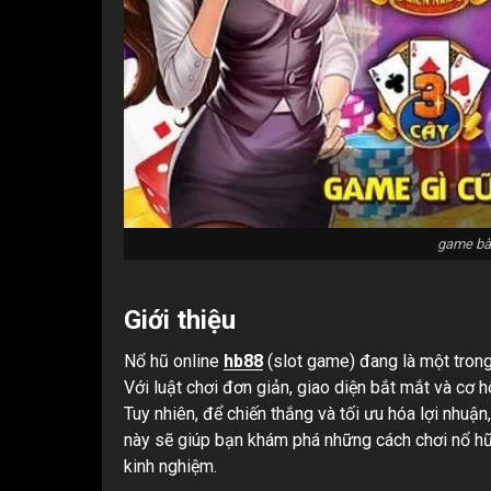
game bài
Giới thiệu
Nổ hũ online
hb88
(slot game) đang là một trong
Với luật chơi đơn giản, giao diện bắt mắt và cơ h
Tuy nhiên, để chiến thắng và tối ưu hóa lợi nhuận
này sẽ giúp bạn khám phá những cách chơi nổ hũ 
kinh nghiệm.