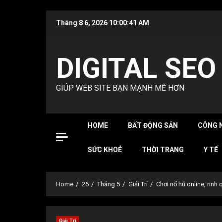
Skip
Tháng 8 6, 2026
10:00:43 AM
to
content
DIGITAL SEO
GIÚP WEB SITE BẠN MẠNH MẼ HƠN
HOME
BẤT ĐỘNG SẢN
CÔNG 
SỨC KHOẺ
THỜI TRANG
Y TẾ
Home
26
Tháng 5
Giải Trí
Chơi nổ hũ online, rinh
Giải Trí