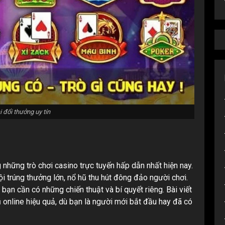
 đổi thưởng uy tín
 những trò chơi casino trực tuyến hấp dẫn nhất hiện nay.
ội trúng thưởng lớn, nổ hũ thu hút đông đảo người chơi.
, bạn cần có những chiến thuật và bí quyết riêng. Bài viết
online hiệu quả, dù bạn là người mới bắt đầu hay đã có