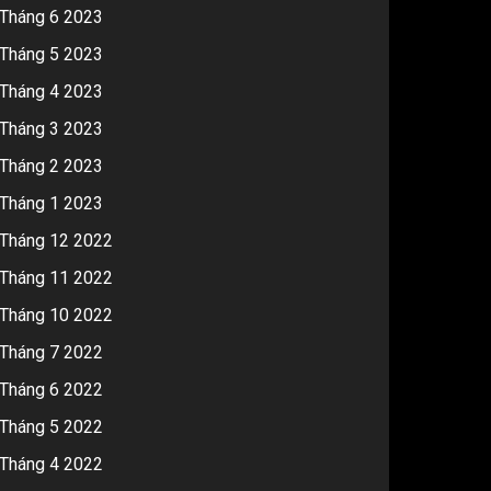
Tháng 6 2023
Tháng 5 2023
Tháng 4 2023
Tháng 3 2023
Tháng 2 2023
Tháng 1 2023
Tháng 12 2022
Tháng 11 2022
Tháng 10 2022
Tháng 7 2022
Tháng 6 2022
Tháng 5 2022
Tháng 4 2022