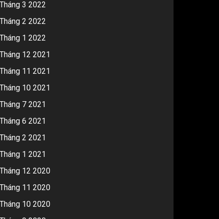
Tháng 3 2022
Tháng 2 2022
Tháng 1 2022
Tháng 12 2021
Tháng 11 2021
Tháng 10 2021
Tháng 7 2021
Tháng 6 2021
Tháng 2 2021
Tháng 1 2021
Tháng 12 2020
Tháng 11 2020
Tháng 10 2020