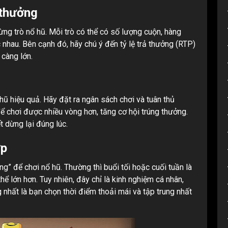
ả thưởng
từng trò nổ hũ. Mỗi trò có thể có số lượng cuộn, hàng
c nhau. Bên cạnh đó, hãy chú ý đến tỷ lệ trả thưởng (RTP)
 càng lớn.
 hũ hiệu quả. Hãy đặt ra ngân sách chơi và tuân thủ
ể chơi được nhiều vòng hơn, tăng cơ hội trúng thưởng.
t dừng lại đúng lúc.
ợp
ng” để chơi nổ hũ. Thường thì buổi tối hoặc cuối tuần là
thể lớn hơn. Tuy nhiên, đây chỉ là kinh nghiệm cá nhân,
nhất là bạn chọn thời điểm thoải mái và tập trung nhất