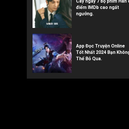
Cày ngay 7 bộ phim Hàn 
điểm IMDb cao ngất
ngưởng.
App Đọc Truyện Online
Tốt Nhất 2024 Bạn Khôn
Thể Bỏ Qua.