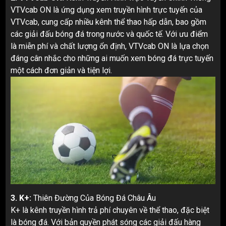
VTVcab ON là ứng dụng xem truyền hình trực tuyến của
VTVcab, cung cấp nhiều kênh thể thao hấp dẫn, bao gồm
các giải đấu bóng đá trong nước và quốc tế. Với ưu điểm
là miễn phí và chất lượng ổn định, VTVcab ON là lựa chọn
đáng cân nhắc cho những ai muốn xem bóng đá trực tuyến
một cách đơn giản và tiện lợi.
3. K+:
Thiên Đường Của Bóng Đá Châu Âu
K+ là kênh truyền hình trả phí chuyên về thể thao, đặc biệt
là bóng đá. Với bản quyền phát sóng các giải đấu hàng