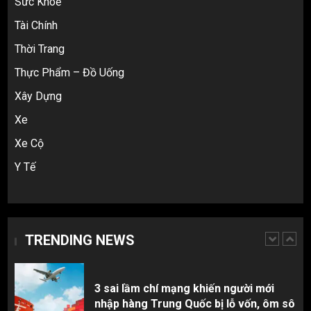
Taobao Uy Tín Nhất Tại TP.HCM
Sức Khoẻ
4
Tài Chính
Thời Trang
Cách thanh toán khi tự đặt hàng
Thực Phẩm – Đồ Uống
Taobao: Thẻ Visa hay ví Alipay?
Xây Dựng
5
Xe
Xe Cộ
Hàng order 1688 về bị lỗi, hỏng, sai
Y Tế
màu? Cách khiếu nại đòi tiền 100%
1
3 sai lầm chí mạng khiến người mới
TRENDING NEWS
nhập hàng Trung Quốc bị lỗ vốn, ôm sô
2