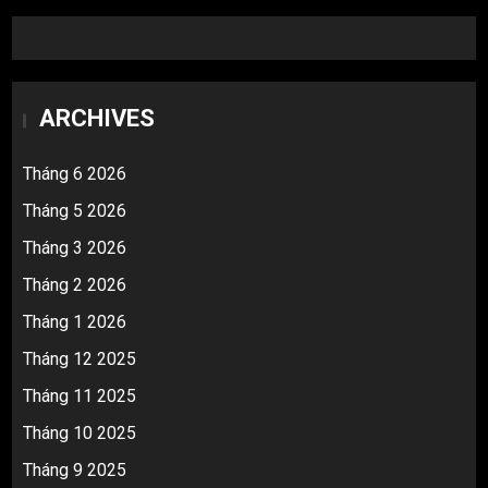
ARCHIVES
Tháng 6 2026
Tháng 5 2026
Tháng 3 2026
Tháng 2 2026
Tháng 1 2026
Tháng 12 2025
Tháng 11 2025
Tháng 10 2025
Tháng 9 2025