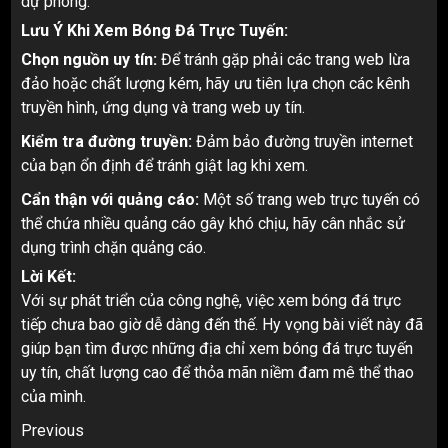
dự phòng.
Lưu Ý Khi Xem Bóng Đá Trực Tuyến:
Chọn nguồn uy tín:
Để tránh gặp phải các trang web lừa
đảo hoặc chất lượng kém, hãy ưu tiên lựa chọn các kênh
truyền hình, ứng dụng và trang web uy tín.
Kiểm tra đường truyền:
Đảm bảo đường truyền internet
của bạn ổn định để tránh giật lag khi xem.
Cẩn thận với quảng cáo:
Một số trang web trực tuyến có
thể chứa nhiều quảng cáo gây khó chịu, hãy cân nhắc sử
dụng trình chặn quảng cáo.
Lời Kết:
Với sự phát triển của công nghệ, việc xem bóng đá trực
tiếp chưa bao giờ dễ dàng đến thế. Hy vọng bài viết này đã
giúp bạn tìm được những địa chỉ xem bóng đá trực tuyến
uy tín, chất lượng cao để thỏa mãn niềm đam mê thể thao
của mình.
Post
Previous