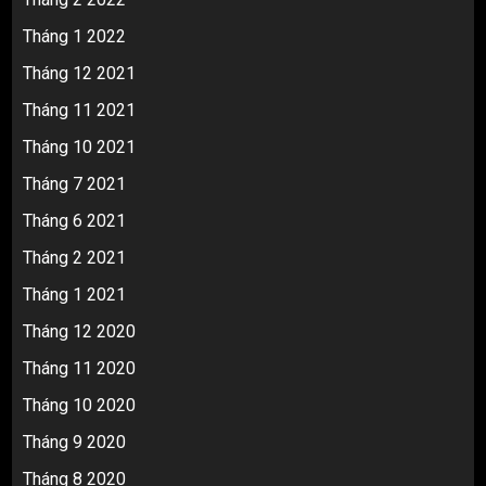
Tháng 1 2022
Tháng 12 2021
Tháng 11 2021
Tháng 10 2021
Tháng 7 2021
Tháng 6 2021
Tháng 2 2021
Tháng 1 2021
Tháng 12 2020
Tháng 11 2020
Tháng 10 2020
Tháng 9 2020
Tháng 8 2020