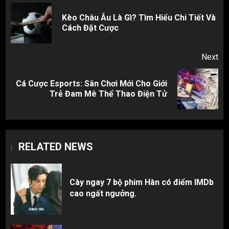
navigation
Kèo Châu Âu Là Gì? Tìm Hiểu Chi Tiết Và
Pr
Cách Đặt Cược
pos
Next
Cá Cược Esports: Sân Chơi Mới Cho Giới
Next
Trẻ Đam Mê Thể Thao Điện Tử
post:
RELATED NEWS
Cày ngay 7 bộ phim Hàn có điểm IMDb
cao ngất ngưởng.