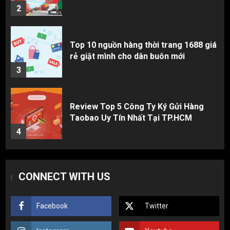
Top 10 nguồn hàng thời trang 1688 giá
rẻ giật mình cho dân buôn mới
3
Review Top 5 Công Ty Ký Gửi Hàng
Taobao Uy Tín Nhất Tại TP.HCM
4
Cách thanh toán khi tự đặt hàng
Taobao: Thẻ Visa hay ví Alipay?
5
CONNECT WITH US
Hàng order 1688 về bị lỗi, hỏng, sai
màu? Cách khiếu nại đòi tiền 100%
Facebook
Twitter
1