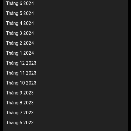
Tháng 6 2024
Tháng 5 2024
Tháng 4 2024
Tháng 3 2024
Tháng 2 2024
Tháng 1 2024
Tháng 12 2023
Tháng 11 2023
Tháng 10 2023
Tháng 9 2023
Tháng 8 2023
Tháng 7 2023
Tháng 6 2023