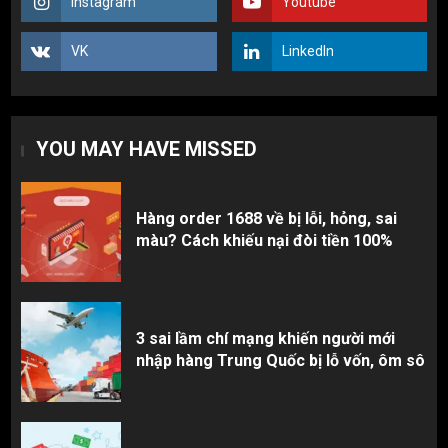
Instagram
Youtube
3 sai lầm chí mạng khiến người mới
VK
LinkedIn
nhập hàng Trung Quốc bị lỗ vốn, ôm sô
2
YOU MAY HAVE MISSED
Top 10 nguồn hàng thời trang 1688 giá
rẻ giật mình cho dân buôn mới
3
Hàng order 1688 về bị lỗi, hỏng, sai
màu? Cách khiếu nại đòi tiền 100%
3 sai lầm chí mạng khiến người mới
nhập hàng Trung Quốc bị lỗ vốn, ôm sô