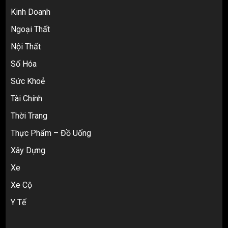
3
Kinh Doanh
Ngoại Thất
Nội Thất
Review Top 5 Công Ty Ký Gửi Hàng
Taobao Uy Tín Nhất Tại TP.HCM
Số Hóa
4
Sức Khoẻ
Tài Chính
Cách thanh toán khi tự đặt hàng
Thời Trang
Taobao: Thẻ Visa hay ví Alipay?
Thực Phẩm – Đồ Uống
5
Xây Dựng
Xe
Hàng order 1688 về bị lỗi, hỏng, sai
màu? Cách khiếu nại đòi tiền 100%
Xe Cộ
1
Y Tế