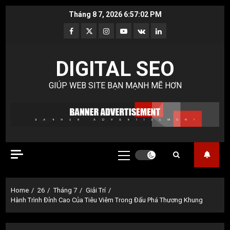
Skip
Tháng 8 7, 2026
6:57:03 PM
to
Facebook
Twitter
Instagram
Youtube
VK
LinkedIn
content
DIGITAL SEO
GIÚP WEB SITE BẠN MẠNH MẼ HƠN
Primary
Menu
Home
26
Tháng 7
Giải Trí
Hành Trình Đỉnh Cao Của Tiêu Viêm Trong Đấu Phá Thương Khung