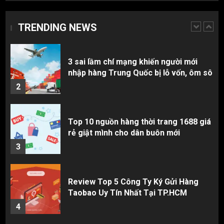
3 sai lầm chí mạng khiến người mới
nhập hàng Trung Quốc bị lỗ vốn, ôm sô
TRENDING NEWS
2
Top 10 nguồn hàng thời trang 1688 giá
rẻ giật mình cho dân buôn mới
3
Review Top 5 Công Ty Ký Gửi Hàng
Taobao Uy Tín Nhất Tại TP.HCM
4
Cách thanh toán khi tự đặt hàng
Taobao: Thẻ Visa hay ví Alipay?
5