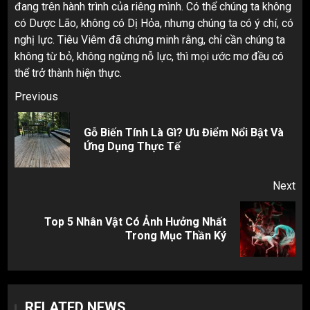
đang trên hành trình của riêng mình. Có thể chúng ta không
có Dược Lão, không có Dị Hỏa, nhưng chúng ta có ý chí, có
nghị lực. Tiêu Viêm đã chứng minh rằng, chỉ cần chúng ta
không từ bỏ, không ngừng nỗ lực, thì mọi ước mơ đều có
thể trở thành hiện thực.
Post
Previous
navigation
Gỗ Biến Tính Là Gì? Ưu Điểm Nổi Bật Và
Pr
Ứng Dụng Thực Tế
pos
Next
Top 5 Nhân Vật Có Ảnh Hưởng Nhất
Next
Trong Mục Thần Ký
post:
RELATED NEWS