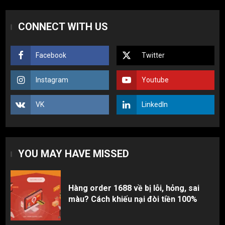
Hàng order 1688 về bị lỗi, hỏng, sai
CONNECT WITH US
màu? Cách khiếu nại đòi tiền 100%
1
Facebook
Twitter
3 sai lầm chí mạng khiến người mới
Instagram
Youtube
nhập hàng Trung Quốc bị lỗ vốn, ôm sô
2
VK
LinkedIn
Top 10 nguồn hàng thời trang 1688 giá
rẻ giật mình cho dân buôn mới
YOU MAY HAVE MISSED
3
Hàng order 1688 về bị lỗi, hỏng, sai
màu? Cách khiếu nại đòi tiền 100%