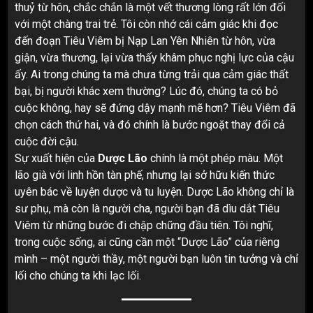
thuỷ từ hôn, chắc chắn là một vết thương lòng rất lớn đối
với một chàng trai trẻ. Tôi còn nhớ cái cảm giác khi đọc
đến đoạn Tiêu Viêm bị Nạp Lan Yên Nhiên từ hôn, vừa
giận, vừa thương, lại vừa thấy khâm phục nghị lực của cậu
ấy. Ai trong chúng ta mà chưa từng trải qua cảm giác thất
bại, bị người khác xem thường? Lúc đó, chúng ta có bỏ
cuộc không, hay sẽ đứng dậy mạnh mẽ hơn? Tiêu Viêm đã
chọn cách thứ hai, và đó chính là bước ngoặt thay đổi cả
cuộc đời cậu.
Sự xuất hiện của
Dược Lão
chính là một phép màu. Một
lão già với linh hồn tàn phế, nhưng lại sở hữu kiến thức
uyên bác về luyện dược và tu luyện. Dược Lão không chỉ là
sư phụ, mà còn là người cha, người bạn đã dìu dắt Tiêu
Viêm từ những bước đi chập chững đầu tiên. Tôi nghĩ,
trong cuộc sống, ai cũng cần một “Dược Lão” của riêng
mình – một người thầy, một người bạn luôn tin tưởng và chỉ
lối cho chúng ta khi lạc lối.