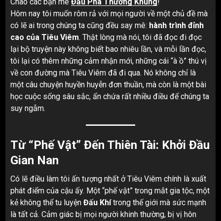
Chào các bạn mê
Đấu Phá Thương Khung
!
Hôm nay tôi muốn rôm rả với mọi người về một chủ đề mà
có lẽ ai trong chúng ta cũng đều say mê:
hành trình đỉnh
cao của Tiêu Viêm
. Thật lòng mà nói, tôi đã đọc đi đọc
lại bộ truyện này không biết bao nhiêu lần, và mỗi lần đọc,
tôi lại có thêm những cảm nhận mới, những cái “à ồ” thú vị
về con đường mà Tiêu Viêm đã đi qua. Nó không chỉ là
một câu chuyện huyền huyễn đơn thuần, mà còn là một bài
học cuộc sống sâu sắc, ẩn chứa rất nhiều điều để chúng ta
suy ngẫm.
Từ “Phế Vật” Đến Thiên Tài: Khởi Đầu
Gian Nan
Có lẽ điều làm tôi ấn tượng nhất ở Tiêu Viêm chính là xuất
phát điểm của cậu ấy. Một “phế vật” trong mắt gia tộc, một
kẻ không thể tu luyện
Đấu Khí
trong thế giới mà sức mạnh
là tất cả. Cảm giác bị mọi người khinh thường, bị vị hôn