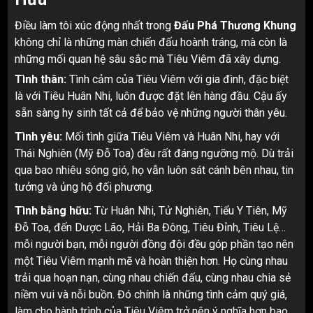
Điều làm tôi xúc động nhất trong
Đấu Phá Thương Khung
không chỉ là những màn chiến đấu hoành tráng, mà còn là
những mối quan hệ sâu sắc mà Tiêu Viêm đã xây dựng.
Tình thân:
Tình cảm của Tiêu Viêm với gia đình, đặc biệt
là với Tiêu Huân Nhi, luôn được đặt lên hàng đầu. Cậu ấy
sẵn sàng hy sinh tất cả để bảo vệ những người thân yêu.
Tình yêu:
Mối tình giữa Tiêu Viêm và Huân Nhi, hay với
Thái Nghiên (Mỹ Đỗ Toa) đều rất đáng ngưỡng mộ. Dù trải
qua bao nhiêu sóng gió, họ vẫn luôn sát cánh bên nhau, tin
tưởng và ủng hộ đối phương.
Tình bằng hữu:
Từ Huân Nhi, Tử Nghiên, Tiểu Y Tiên, Mỹ
Đỗ Toa, đến Dược Lão, Hải Ba Đông, Tiêu Đỉnh, Tiêu Lệ…
mỗi người bạn, mỗi người đồng đội đều góp phần tạo nên
một Tiêu Viêm mạnh mẽ và hoàn thiện hơn. Họ cùng nhau
trải qua hoạn nạn, cùng nhau chiến đấu, cùng nhau chia sẻ
niềm vui và nỗi buồn. Đó chính là những tình cảm quý giá,
làm cho hành trình của Tiêu Viêm trở nên ý nghĩa hơn bao