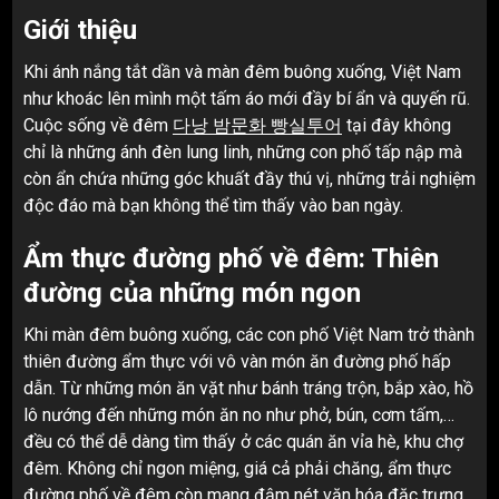
Giới thiệu
Khi ánh nắng tắt dần và màn đêm buông xuống, Việt Nam
như khoác lên mình một tấm áo mới đầy bí ẩn và quyến rũ.
Cuộc sống về đêm
다낭 밤문화 빵실투어
tại đây không
chỉ là những ánh đèn lung linh, những con phố tấp nập mà
còn ẩn chứa những góc khuất đầy thú vị, những trải nghiệm
độc đáo mà bạn không thể tìm thấy vào ban ngày.
Ẩm thực đường phố về đêm: Thiên
đường của những món ngon
Khi màn đêm buông xuống, các con phố Việt Nam trở thành
thiên đường ẩm thực với vô vàn món ăn đường phố hấp
dẫn. Từ những món ăn vặt như bánh tráng trộn, bắp xào, hồ
lô nướng đến những món ăn no như phở, bún, cơm tấm,…
đều có thể dễ dàng tìm thấy ở các quán ăn vỉa hè, khu chợ
đêm. Không chỉ ngon miệng, giá cả phải chăng, ẩm thực
đường phố về đêm còn mang đậm nét văn hóa đặc trưng