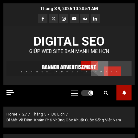
Skip
Tháng 8 9, 2026
10:20:51 AM
to
Facebook
Twitter
Instagram
Youtube
VK
LinkedIn
content
DIGITAL SEO
GIÚP WEB SITE BẠN MẠNH MẼ HƠN
Primary
Menu
Home
27
Tháng 5
Du Lịch
Bí Mật Về Đêm: Khám Phá Những Góc Khuất Cuộc Sống Việt Nam