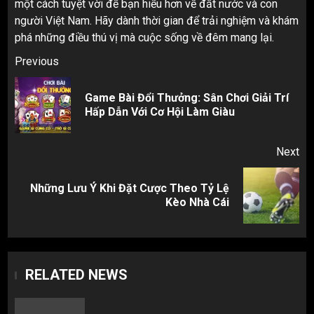
một cách tuyệt vời để bạn hiểu hơn về đất nước và con
người Việt Nam. Hãy dành thời gian để trải nghiệm và khám
phá những điều thú vị mà cuộc sống về đêm mang lại.
Post
Previous
navigation
Game Bài Đổi Thưởng: Sân Chơi Giải Trí
Pr
Hấp Dẫn Với Cơ Hội Làm Giàu
pos
Next
Những Lưu Ý Khi Đặt Cược Theo Tỷ Lệ
Next
Kèo Nhà Cái
post:
RELATED NEWS