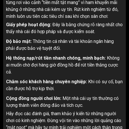
từng rơi vào cảnh “tiền mất tật mang” vì ham khuyến mãi
khủng ở những nhà cái kém uy tín. Rút kinh nghiệm từ đó,
mình luôn ưu tiên các tiêu chí sau khi chọn sân chơi:
Giấy phép hoạt động:
Đây là bằng chứng rõ ràng nhất cho
thấy nhà cái đó hợp pháp và được kiểm soát.
Độ bảo mật:
Thông tin cá nhân và tài khoản ngân hàng
phải được bảo vệ tuyệt đối.
Hệ thống nạp/rút tiền nhanh chóng, minh bạch:
Không
ai muốn chờ đợi hàng giờ đồng hồ để rút tiền thắng cược
cả.
Chăm sóc khách hàng chuyên nghiệp:
Khi có sự cố, bạn
cần được hỗ trợ kịp thời.
Cộng đồng người chơi lớn:
Một nhà cái uy tín thường có
lượng thành viên đông đảo và tích cực.
Hãy đọc các đánh giá, tham khảo ý kiến từ những người
chơi có kinh nghiệm. Đừng vội tin vào những lời quảng cáo
“mật ngọt” mà hãy tự mình trải nghiệm một cách thận trọng