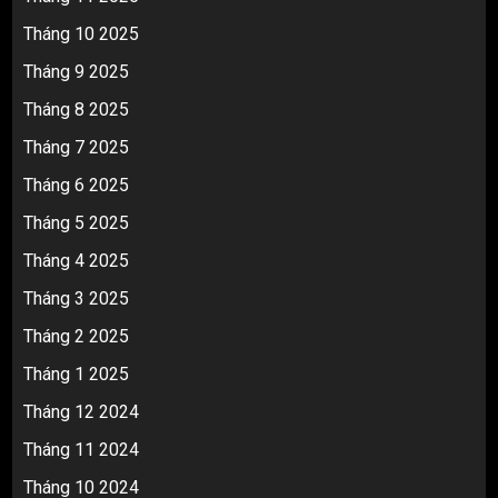
Tháng 10 2025
Tháng 9 2025
Tháng 8 2025
Tháng 7 2025
Tháng 6 2025
Tháng 5 2025
Tháng 4 2025
Tháng 3 2025
Tháng 2 2025
Tháng 1 2025
Tháng 12 2024
Tháng 11 2024
Tháng 10 2024