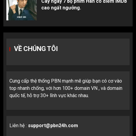
Cày ngay 7 bộ phim Hàn có điểm IMDb
cao ngất ngưởng.
VỀ CHÚNG TÔI
Cung cấp thệ thống PBN mạnh mẽ giúp bạn có cơ vào
top nhanh chống, với hơn 100+ domain VN , và domain
quốc tế, hỗ trợ 30+ lĩnh vực khác nhau.
Liên hệ :
support@pbn24h.com