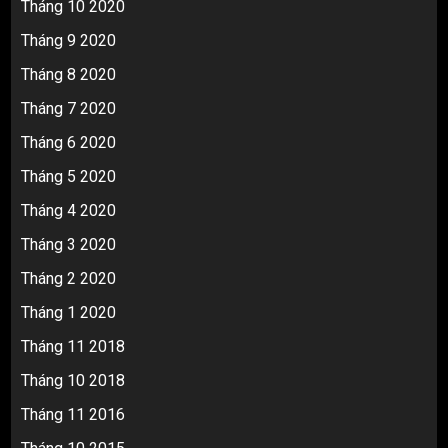
Tháng 10 2020
Tháng 9 2020
Tháng 8 2020
Tháng 7 2020
Tháng 6 2020
Tháng 5 2020
Tháng 4 2020
Tháng 3 2020
Tháng 2 2020
Tháng 1 2020
Tháng 11 2018
Tháng 10 2018
Tháng 11 2016