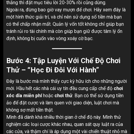
thắng thì đặt mục tiêu lời 20-30% rồi cũng dừng.
Ngoài ra, đừng bao giờ vay mượn để chơi. Hãy xem đây là
một hình thức giải trí, và chỉ nên sử dụng số tiền mà bạn
có thể chấp nhận mất. Quản lý vốn tốt không chỉ giúp bạn
tránh rủi ro tài chính mà còn giúp bạn giữ được tâm lý ổn
định, không bị cuốn vào vòng xoáy cờ bạc.
Bước 4: Tập Luyện Với Chế Độ Chơi
Thử – “Học Đi Đôi Với Hành”
Đây là bước mà mình thấy cực kỳ hữu ích cho những người
mới. Hầu hết các nhà cái uy tín đều cung cấp chế độ
chơi
xóc dĩa miễn phí
hoặc
chơi thử
. Bạn có thể sử dụng tiền
ảo để đặt cược và làm quen với giao diện, luật chơi mà
không sợ mất tiền thật.
Mình đã dành khá nhiều thời gian ở chế độ này. Mình thử
nghiệm các loại cược khác nhau, quan sát quy luật ra của
các cửa, và thậm chí là áp dụng một vài chiến thuật nhỏ mà