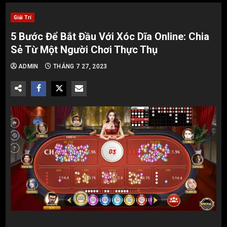
Giải Trí
5 Bước Để Bắt Đầu Với Xóc Dĩa Online: Chia
Sẻ Từ Một Người Chơi Thực Thụ
ADMIN
THÁNG 7 27, 2023