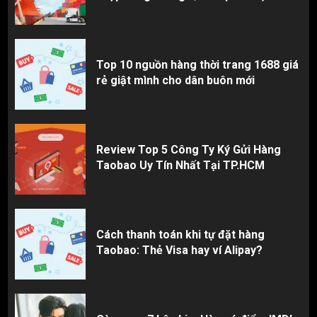
Top 10 nguồn hàng thời trang 1688 giá
rẻ giật mình cho dân buôn mới
Review Top 5 Công Ty Ký Gửi Hàng
Taobao Uy Tín Nhất Tại TP.HCM
Cách thanh toán khi tự đặt hàng
Taobao: Thẻ Visa hay ví Alipay?