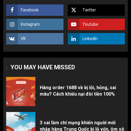
1
Facebook
Twitter
3 sai lầm chí mạng khiến người mới
Instagram
Youtube
nhập hàng Trung Quốc bị lỗ vốn, ôm sô
2
VK
LinkedIn
Top 10 nguồn hàng thời trang 1688 giá
rẻ giật mình cho dân buôn mới
YOU MAY HAVE MISSED
3
Hàng order 1688 về bị lỗi, hỏng, sai
màu? Cách khiếu nại đòi tiền 100%
3 sai lầm chí mạng khiến người mới
nhập hàng Trung Quốc bị lỗ vốn, ôm sô