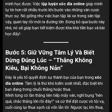
mình học được. Việc
tập luyện xóc dĩa online
giúp mình
tự tin hơn rất nhiều trước khi bước vào những ván cược
thực sự. Nó giống như việc bạn tập lái xe trong sân tập
vậy, quen tay rồi mới ra đường lớn. Đừng bỏ qua bước này
nhé, nó sẽ giúp bạn tiết kiệm được kha khá tiền bạc và bài
học đấy!
Bước 5: Giữ Vững Tâm Lý Và Biết
Dừng Đúng Lúc – “Thắng Không
Kiêu, Bại Không Nản”
Đây là yếu tố quyết định sự thành bại của bạn trong
xóc
dĩa online
. Tâm lý là thứ khó kiểm soát nhất, đặc biệt khi
bạn đang trong chuỗi thắng hoặc thua.
Mình từng có lần thắng liên tiếp mấy ván, nghĩ bụng “hên
quá, chắc thắng lớn rồi đây!” và cứ thế đặt cược vô tội vạ,
cuối cùng lại thua sạch cả vốn lẫn lời. Ngược lại, khi thua,