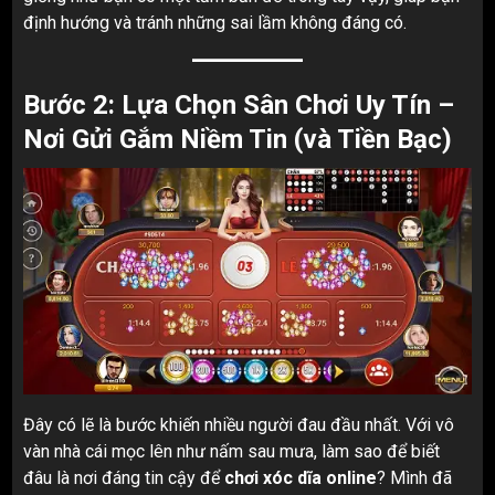
định hướng và tránh những sai lầm không đáng có.
Bước 2: Lựa Chọn Sân Chơi Uy Tín –
Nơi Gửi Gắm Niềm Tin (và Tiền Bạc)
Đây có lẽ là bước khiến nhiều người đau đầu nhất. Với vô
vàn nhà cái mọc lên như nấm sau mưa, làm sao để biết
đâu là nơi đáng tin cậy để
chơi xóc dĩa online
? Mình đã