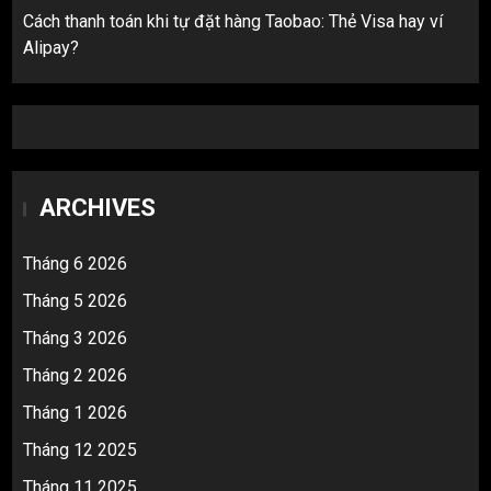
Cách thanh toán khi tự đặt hàng Taobao: Thẻ Visa hay ví
Alipay?
ARCHIVES
Tháng 6 2026
Tháng 5 2026
Tháng 3 2026
Tháng 2 2026
Tháng 1 2026
Tháng 12 2025
Tháng 11 2025