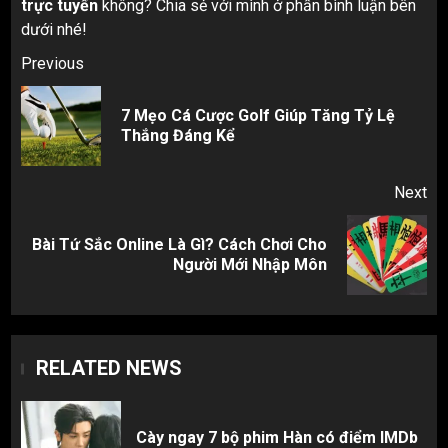
trực tuyến
không? Chia sẻ với mình ở phần bình luận bên
dưới nhé!
Post
Previous
navigation
7 Mẹo Cá Cược Golf Giúp Tăng Tỷ Lệ
Pr
Thắng Đáng Kể
pos
Next
Bài Tứ Sắc Online Là Gì? Cách Chơi Cho
Next
Người Mới Nhập Môn
post:
RELATED NEWS
Cày ngay 7 bộ phim Hàn có điểm IMDb