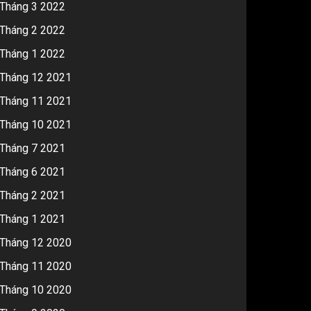
Tháng 3 2022
Tháng 2 2022
Tháng 1 2022
Tháng 12 2021
Tháng 11 2021
Tháng 10 2021
Tháng 7 2021
Tháng 6 2021
Tháng 2 2021
Tháng 1 2021
Tháng 12 2020
Tháng 11 2020
Tháng 10 2020