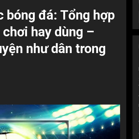
c bóng đá: Tổng hợp
 chơi hay dùng –
uyện như dân trong