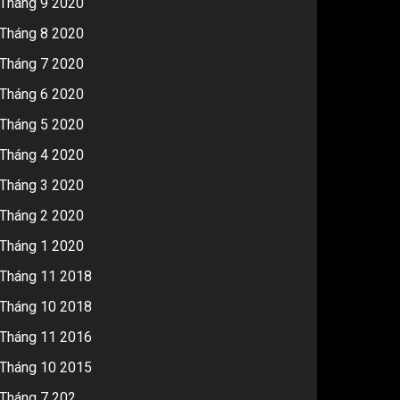
Tháng 9 2020
Tháng 8 2020
Tháng 7 2020
Tháng 6 2020
Tháng 5 2020
Tháng 4 2020
Tháng 3 2020
Tháng 2 2020
Tháng 1 2020
Tháng 11 2018
Tháng 10 2018
Tháng 11 2016
Tháng 10 2015
Tháng 7 202