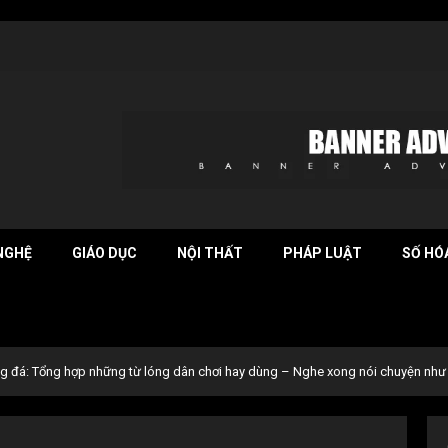
NGHỆ
GIÁO DỤC
NỘI THẤT
PHÁP LUẬT
SỐ HÓ
g đá: Tổng hợp những từ lóng dân chơi hay dùng – Nghe xong nói chuyện như