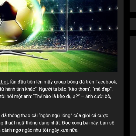
2bet
, lần đầu tiên lên mấy group bóng đá trên Facebook,
từ hành tinh khác”. Người ta bảo “kèo thơm”, “mã đẹp”,
tôi hỏi một anh: “Thế nào là kèo dụ ạ?” – ảnh cười bò,
i đã thông thạo cái “ngôn ngữ lóng” của giới cá cược
ng thuật ngữ thông dụng nhất. Đọc xong bài này, bạn sẽ
n cảnh ngơ ngác như tôi ngày xưa nữa.