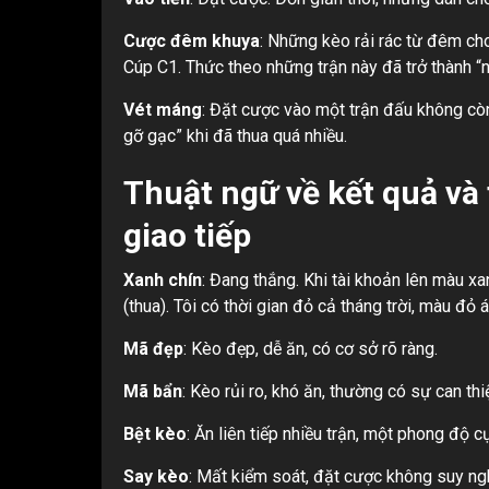
Cược đêm khuya
: Những kèo rải rác từ đêm ch
Cúp C1. Thức theo những trận này đã trở thành “n
Vét máng
: Đặt cược vào một trận đấu không còn 
gỡ gạc” khi đã thua quá nhiều.
Thuật ngữ về kết quả và 
giao tiếp
Xanh chín
: Đang thắng. Khi tài khoản lên màu xa
(thua). Tôi có thời gian đỏ cả tháng trời, màu đỏ 
Mã đẹp
: Kèo đẹp, dễ ăn, có cơ sở rõ ràng.
Mã bẩn
: Kèo rủi ro, khó ăn, thường có sự can thi
Bệt kèo
: Ăn liên tiếp nhiều trận, một phong độ cự
Say kèo
: Mất kiểm soát, đặt cược không suy nghĩ