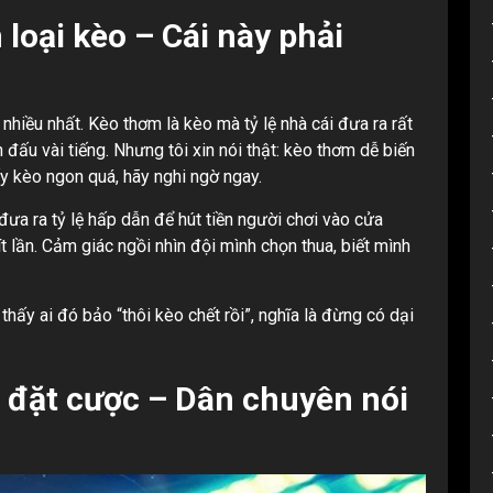
loại kèo – Cái này phải
nhiều nhất. Kèo thơm là kèo mà tỷ lệ nhà cái đưa ra rất
n đấu vài tiếng. Nhưng tôi xin nói thật: kèo thơm dễ biến
y kèo ngon quá, hãy nghi ngờ ngay.
 đưa ra tỷ lệ hấp dẫn để hút tiền người chơi vào cửa
t lần. Cảm giác ngồi nhìn đội mình chọn thua, biết mình
hấy ai đó bảo “thôi kèo chết rồi”, nghĩa là đừng có dại
 đặt cược – Dân chuyên nói