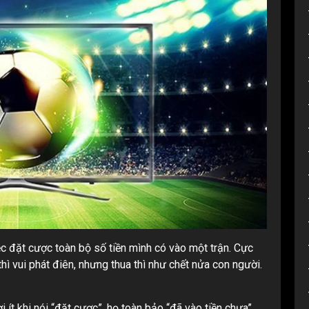
việc đặt cược toàn bộ số tiền mình có vào một trận. Cực
hì vui phát điên, nhưng thua thì như chết nửa con người.
i ít khi nói “đặt cược”, họ toàn bảo “đã vào tiền chưa”.