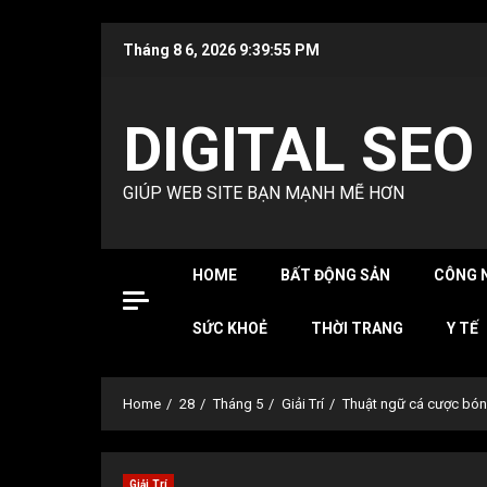
Skip
Tháng 8 6, 2026
9:39:56 PM
to
content
DIGITAL SEO
GIÚP WEB SITE BẠN MẠNH MẼ HƠN
HOME
BẤT ĐỘNG SẢN
CÔNG 
SỨC KHOẺ
THỜI TRANG
Y TẾ
Home
28
Tháng 5
Giải Trí
Thuật ngữ cá cược bón
Giải Trí