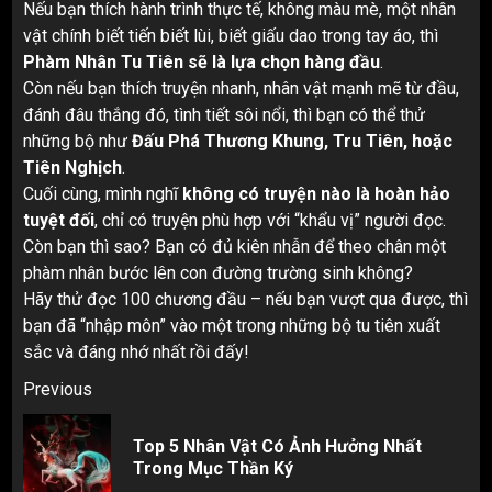
Nếu bạn thích hành trình thực tế, không màu mè, một nhân
vật chính biết tiến biết lùi, biết giấu dao trong tay áo, thì
Phàm Nhân Tu Tiên sẽ là lựa chọn hàng đầu
.
Còn nếu bạn thích truyện nhanh, nhân vật mạnh mẽ từ đầu,
đánh đâu thắng đó, tình tiết sôi nổi, thì bạn có thể thử
những bộ như
Đấu Phá Thương Khung, Tru Tiên, hoặc
Tiên Nghịch
.
Cuối cùng, mình nghĩ
không có truyện nào là hoàn hảo
tuyệt đối
, chỉ có truyện phù hợp với “khẩu vị” người đọc.
Còn bạn thì sao? Bạn có đủ kiên nhẫn để theo chân một
phàm nhân bước lên con đường trường sinh không?
Hãy thử đọc 100 chương đầu – nếu bạn vượt qua được, thì
bạn đã “nhập môn” vào một trong những bộ tu tiên xuất
sắc và đáng nhớ nhất rồi đấy!
Post
Previous
navigation
Top 5 Nhân Vật Có Ảnh Hưởng Nhất
Pr
Trong Mục Thần Ký
pos