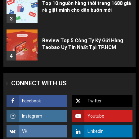
Review Top 5 Công Ty Ký Gửi Hàng
Taobao Uy Tín Nhất Tại TP.HCM
4
Cách thanh toán khi tự đặt hàng
Taobao: Thẻ Visa hay ví Alipay?
5
Hàng order 1688 về bị lỗi, hỏng, sai
CONNECT WITH US
màu? Cách khiếu nại đòi tiền 100%
1
Facebook
Twitter
3 sai lầm chí mạng khiến người mới
Instagram
Youtube
nhập hàng Trung Quốc bị lỗ vốn, ôm sô
2
VK
LinkedIn