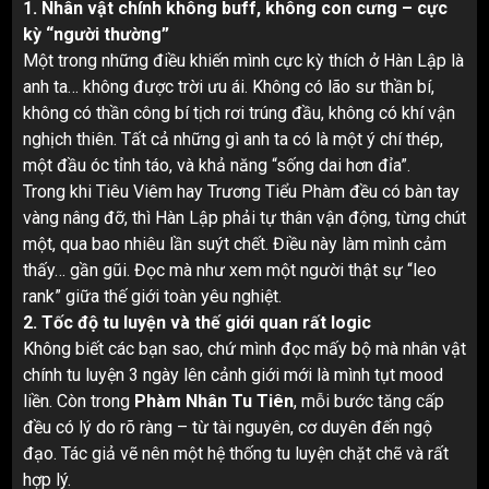
1. Nhân vật chính không buff, không con cưng – cực
kỳ “người thường”
Một trong những điều khiến mình cực kỳ thích ở Hàn Lập là
anh ta… không được trời ưu ái. Không có lão sư thần bí,
không có thần công bí tịch rơi trúng đầu, không có khí vận
nghịch thiên. Tất cả những gì anh ta có là một ý chí thép,
một đầu óc tỉnh táo, và khả năng “sống dai hơn đỉa”.
Trong khi Tiêu Viêm hay Trương Tiểu Phàm đều có bàn tay
vàng nâng đỡ, thì Hàn Lập phải tự thân vận động, từng chút
một, qua bao nhiêu lần suýt chết. Điều này làm mình cảm
thấy… gần gũi. Đọc mà như xem một người thật sự “leo
rank” giữa thế giới toàn yêu nghiệt.
2. Tốc độ tu luyện và thế giới quan rất logic
Không biết các bạn sao, chứ mình đọc mấy bộ mà nhân vật
chính tu luyện 3 ngày lên cảnh giới mới là mình tụt mood
liền. Còn trong
Phàm Nhân Tu Tiên
, mỗi bước tăng cấp
đều có lý do rõ ràng – từ tài nguyên, cơ duyên đến ngộ
đạo. Tác giả vẽ nên một hệ thống tu luyện chặt chẽ và rất
hợp lý.