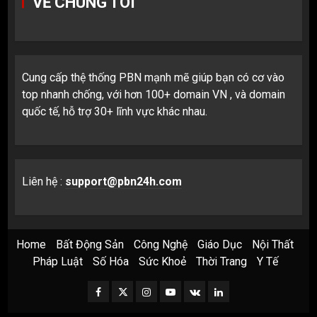
VỀ CHÚNG TÔI
Cung cấp thệ thống PBN mạnh mẽ giúp bạn có cơ vào
top nhanh chống, với hơn 100+ domain VN , và domain
quốc tế, hỗ trợ 30+ lĩnh vực khác nhau.
Liên hệ :
support@pbn24h.com
Home
Bất Động Sản
Công Nghệ
Giáo Dục
Nội Thất
Pháp Luật
Số Hóa
Sức Khoẻ
Thời Trang
Y Tế
Facebook
Twitter
Instagram
Youtube
VK
LinkedIn