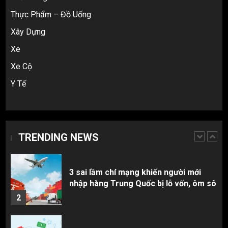
Taobao: Thẻ Visa hay ví Alipay?
Thực Phẩm – Đồ Uống
5
Xây Dựng
Xe
Hàng order 1688 về bị lỗi, hỏng, sai
màu? Cách khiếu nại đòi tiền 100%
Xe Cộ
1
Y Tế
3 sai lầm chí mạng khiến người mới
nhập hàng Trung Quốc bị lỗ vốn, ôm sô
TRENDING NEWS
2
Top 10 nguồn hàng thời trang 1688 giá
rẻ giật mình cho dân buôn mới
3