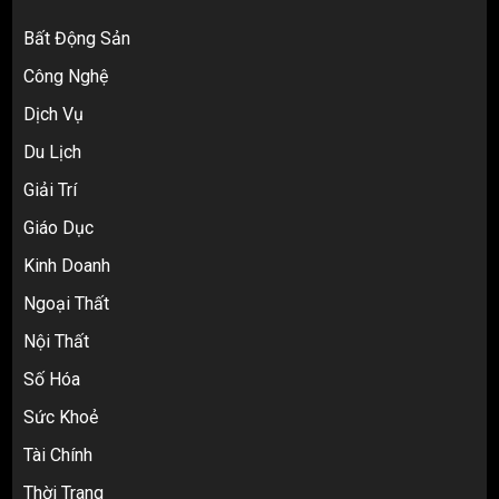
Bất Động Sản
Công Nghệ
Dịch Vụ
Du Lịch
Giải Trí
Top 10 nguồn hàng thời trang 1688 giá
Giáo Dục
rẻ giật mình cho dân buôn mới
3
Kinh Doanh
Ngoại Thất
Nội Thất
Review Top 5 Công Ty Ký Gửi Hàng
Taobao Uy Tín Nhất Tại TP.HCM
Số Hóa
4
Sức Khoẻ
Tài Chính
Cách thanh toán khi tự đặt hàng
Thời Trang