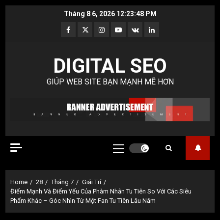
Skip
Tháng 8 6, 2026
12:23:49 PM
to
Facebook
Twitter
Instagram
Youtube
VK
LinkedIn
content
DIGITAL SEO
GIÚP WEB SITE BẠN MẠNH MẼ HƠN
Primary
Menu
Home
28
Tháng 7
Giải Trí
Điểm Mạnh Và Điểm Yếu Của Phàm Nhân Tu Tiên So Với Các Siêu
Phẩm Khác – Góc Nhìn Từ Một Fan Tu Tiên Lâu Năm