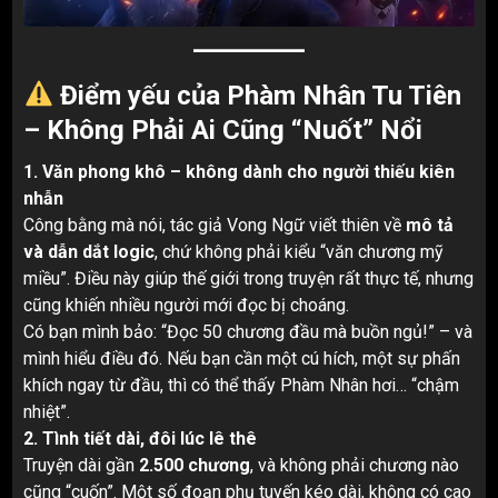
Điểm yếu của Phàm Nhân Tu Tiên
– Không Phải Ai Cũng “Nuốt” Nổi
1. Văn phong khô – không dành cho người thiếu kiên
nhẫn
Công bằng mà nói, tác giả Vong Ngữ viết thiên về
mô tả
và dẫn dắt logic
, chứ không phải kiểu “văn chương mỹ
miều”. Điều này giúp thế giới trong truyện rất thực tế, nhưng
cũng khiến nhiều người mới đọc bị choáng.
Có bạn mình bảo: “Đọc 50 chương đầu mà buồn ngủ!” – và
mình hiểu điều đó. Nếu bạn cần một cú hích, một sự phấn
khích ngay từ đầu, thì có thể thấy Phàm Nhân hơi… “chậm
nhiệt”.
2. Tình tiết dài, đôi lúc lê thê
Truyện dài gần
2.500 chương
, và không phải chương nào
cũng “cuốn”. Một số đoạn phụ tuyến kéo dài, không có cao