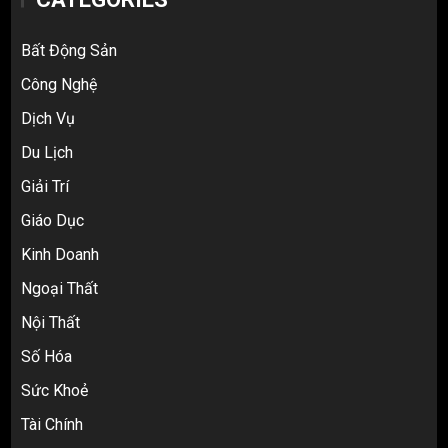
Bất Động Sản
Công Nghệ
Dịch Vụ
Du Lịch
Giải Trí
Top 10 nguồn hàng thời trang 1688 giá
Giáo Dục
rẻ giật mình cho dân buôn mới
3
Kinh Doanh
Ngoại Thất
Nội Thất
Review Top 5 Công Ty Ký Gửi Hàng
Taobao Uy Tín Nhất Tại TP.HCM
Số Hóa
4
Sức Khoẻ
Tài Chính
Cách thanh toán khi tự đặt hàng