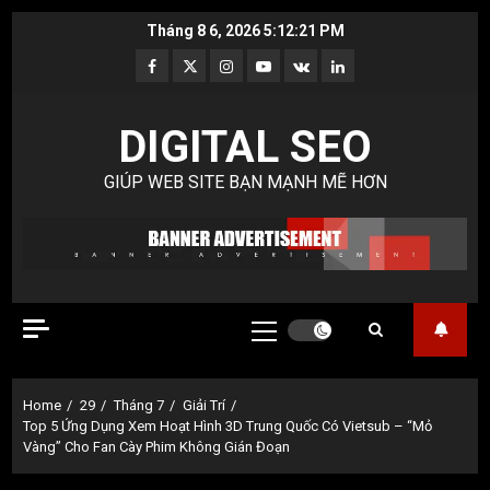
Skip
Tháng 8 6, 2026
5:12:22 PM
to
Facebook
Twitter
Instagram
Youtube
VK
LinkedIn
content
DIGITAL SEO
GIÚP WEB SITE BẠN MẠNH MẼ HƠN
Primary
Menu
Home
29
Tháng 7
Giải Trí
Top 5 Ứng Dụng Xem Hoạt Hình 3D Trung Quốc Có Vietsub – “Mỏ
Vàng” Cho Fan Cày Phim Không Gián Đoạn