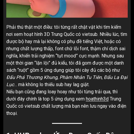
Phải thú thật một điều: tôi từng rất chật vật khi tìm kiếm
nơi xem hoạt hình 3D Trung Quốc có vietsub. Nhiều lúc, tìm
được bộ hay mà lại không có phụ đề tiếng Việt, hoặc có
nhưng chất lượng thấp, font chữ lỗi font, thậm chí dịch sai
nghĩa, khiến trải nghiệm “tụt mood” cực mạnh. Nhưng sau
một thời gian “lặn lội” đủ kiểu, tôi đã gom được một danh
sách “ruột” gồm 5 ứng dụng giúp tôi cày đủ các bộ như
Đấu Phá Thương Khung
,
Phàm Nhân Tu Tiên
,
Đấu La Đại
Lục
… mà không lo thiếu sub hay lag giật.
Nếu bạn cũng đang loay hoay như tôi từng trải qua, thì
dưới đây chính là top 5 ứng dụng xem
hoathinh3d
Trung
Quốc có vietsub chất lượng mà bạn nên lưu ngay vào điện
thoại.