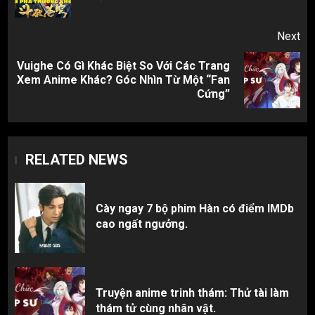
pos
Next
Vuighe Có Gì Khác Biệt So Với Các Trang
Next
Xem Anime Khác? Góc Nhìn Từ Một “Fan
post:
Cứng”
RELATED NEWS
Cày ngay 7 bộ phim Hàn có điểm IMDb
cao ngất ngưởng.
Truyện anime trinh thám: Thử tài làm
thám tử cùng nhân vật.