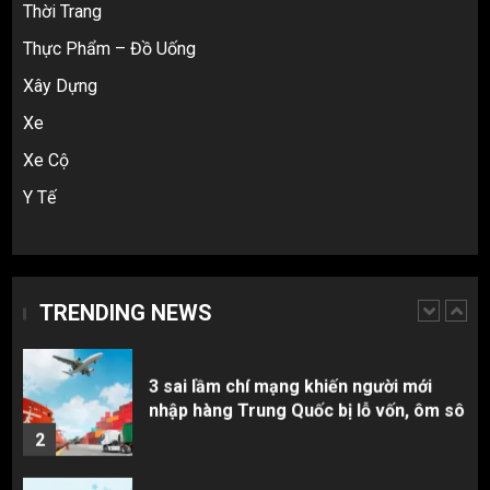
Thời Trang
Taobao: Thẻ Visa hay ví Alipay?
Thực Phẩm – Đồ Uống
5
Xây Dựng
Xe
Hàng order 1688 về bị lỗi, hỏng, sai
màu? Cách khiếu nại đòi tiền 100%
Xe Cộ
1
Y Tế
3 sai lầm chí mạng khiến người mới
nhập hàng Trung Quốc bị lỗ vốn, ôm sô
TRENDING NEWS
2
Top 10 nguồn hàng thời trang 1688 giá
rẻ giật mình cho dân buôn mới
3