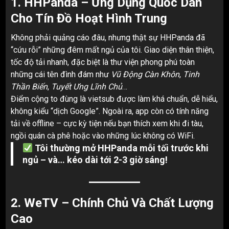
1.
HHPanda – Ứng Dụng Quốc Dân
Cho Tín Đồ Hoạt Hình Trung
Không phải quảng cáo đâu, nhưng thật sự HHPanda đã
“cứu rỗi” những đêm mất ngủ của tôi. Giao diện thân thiện,
tốc độ tải nhanh, đặc biệt là thư viện phong phú toàn
những cái tên đình đám như
Vũ Động Càn Khôn
,
Tinh
Thần Biến
,
Tuyết Ưng Lĩnh Chủ
…
Điểm cộng to đùng là vietsub được làm khá chuẩn, dễ hiểu,
không kiểu “dịch Google”. Ngoài ra, app còn có tính năng
tải về offline – cực kỳ tiện nếu bạn thích xem khi đi tàu,
ngồi quán cà phê hoặc vào những lúc không có WiFi.
Tôi thường mở HHPanda mỗi tối trước khi
ngủ – và… kéo dài tới 2-3 giờ sáng!
2.
WeTV – Chính Chủ Và Chất Lượng
Cao