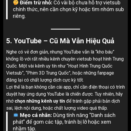
Điểm trừ nhỏ:
Có vài bộ chưa hỗ trợ vietsub
chính thức, nên cần chọn kỹ hoặc tìm nhóm sub
riêng.
5.
YouTube – Cũ Mà Vẫn Hiệu Quả
Nghe có vẻ đơn giản, nhưng YouTube vẫn là “kho báu”
khổng lồ với rất nhiều kênh chuyên vietsub hoạt hình Trung
Quốc. Một vài kênh uy tín như “Hoạt Hình Trung Quốc
Vietsub”, “Phim 3D Trung Quốc”, hoặc những fanpage
đăng lại có chất lượng dịch cực kỳ tốt.
Lợi thế là bạn không cần cài app, chỉ cần điện thoại có trình
duyệt hay ứng dụng YouTube là chiến được. Tuy nhiên, hãy
nhớ
chọn những kênh uy tín
để tránh gặp phải bản dịch
sai, lệch nội dung, hoặc chất lượng video quá thấp.
Mẹo cá nhân:
Dùng tính năng “Danh sách
phát” để gom các tập, tránh bị lỡ hoặc xem
nhầm tập.