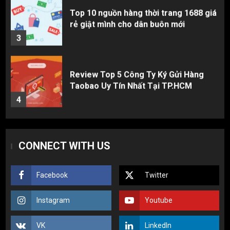
Review Top 5 Công Ty Ký Gửi Hàng
Taobao Uy Tín Nhất Tại TP.HCM
4
Cách thanh toán khi tự đặt hàng
Taobao: Thẻ Visa hay ví Alipay?
5
Hàng order 1688 về bị lỗi, hỏng, sai
CONNECT WITH US
màu? Cách khiếu nại đòi tiền 100%
1
Facebook
Twitter
3 sai lầm chí mạng khiến người mới
Instagram
Youtube
nhập hàng Trung Quốc bị lỗ vốn, ôm sô
2
VK
LinkedIn