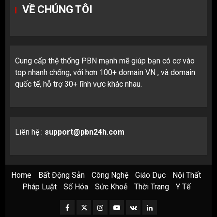
VỀ CHÚNG TÔI
Cung cấp thệ thống PBN mạnh mẽ giúp bạn có cơ vào
top nhanh chống, với hơn 100+ domain VN , và domain
quốc tế, hỗ trợ 30+ lĩnh vực khác nhau.
Liên hệ :
support@pbn24h.com
Home
Bất Động Sản
Công Nghệ
Giáo Dục
Nội Thất
Pháp Luật
Số Hóa
Sức Khoẻ
Thời Trang
Y Tế
Facebook
Twitter
Instagram
Youtube
VK
LinkedIn