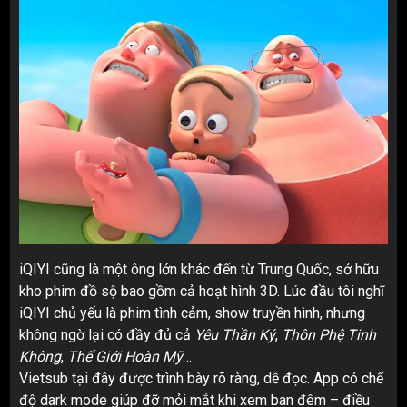
iQIYI cũng là một ông lớn khác đến từ Trung Quốc, sở hữu
kho phim đồ sộ bao gồm cả hoạt hình 3D. Lúc đầu tôi nghĩ
iQIYI chủ yếu là phim tình cảm, show truyền hình, nhưng
không ngờ lại có đầy đủ cả
Yêu Thần Ký
,
Thôn Phệ Tinh
Không
,
Thế Giới Hoàn Mỹ
…
Vietsub tại đây được trình bày rõ ràng, dễ đọc. App có chế
độ dark mode giúp đỡ mỏi mắt khi xem ban đêm – điều